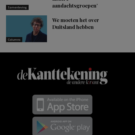
aandachtsgroepen’
Samenleving
We moeten het over
Duitsland hebben
Columns