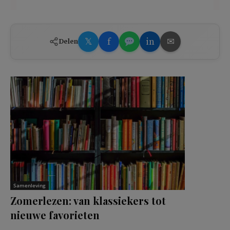
𝕏
f
in
✉
Delen
Samenleving
Zomerlezen: van klassiekers tot
nieuwe favorieten