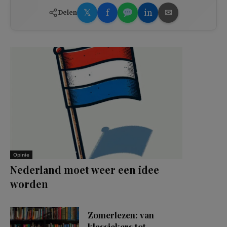
𝕏
f
in
✉
Delen
Opinie
Nederland moet weer een idee
worden
Zomerlezen: van
klassiekers tot