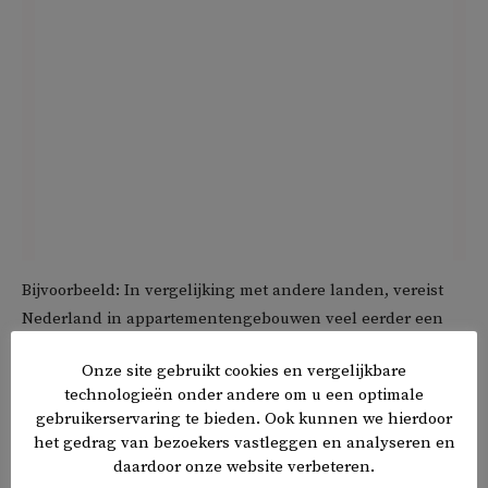
Bijvoorbeeld: In vergelijking met andere landen, vereist
Nederland in appartementengebouwen veel eerder een
tweede vluchtweg, met veiligheid als argument. Maar in
Onze site gebruikt cookies en vergelijkbare
Zwitserland, Luxemburg, Spanje en Oostenrijk is één
technologieën onder andere om u een optimale
vluchtweg voldoende en
gebruikerservaring te bieden. Ook kunnen we hierdoor
daar is het aantal doden door brand lager dan in
het gedrag van bezoekers vastleggen en analyseren en
Nederland —in Zwitserland zelfs het laagste van de EU.
daardoor onze website verbeteren.