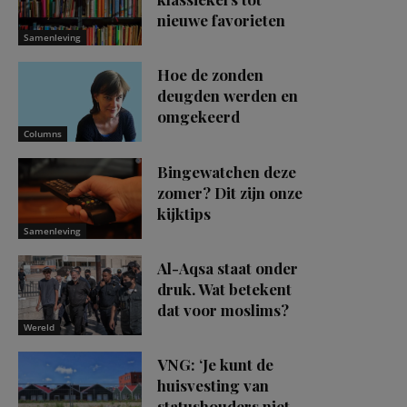
nieuwe favorieten
Samenleving
Hoe de zonden
deugden werden en
omgekeerd
Columns
Bingewatchen deze
zomer? Dit zijn onze
kijktips
Samenleving
Al-Aqsa staat onder
druk. Wat betekent
dat voor moslims?
Wereld
VNG: ‘Je kunt de
huisvesting van
statushouders niet