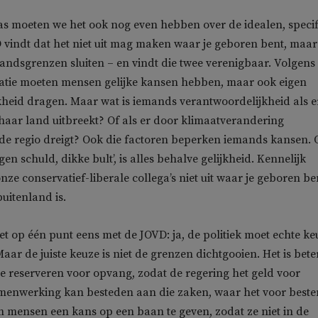
aas moeten we het ook nog even hebben over de idealen, specif
 vindt dat het niet uit mag maken waar je geboren bent, maar
 landsgrenzen sluiten – en vindt die twee verenigbaar. Volgens
atie moeten mensen gelijke kansen hebben, maar ook eigen
heid dragen. Maar wat is iemands verantwoordelijkheid als e
f haar land uitbreekt? Of als er door klimaatverandering
de regio dreigt? Ook die factoren beperken iemands kansen.
gen schuld, dikke bult’, is alles behalve gelijkheid. Kennelijk
ze conservatief-liberale collega’s niet uit waar je geboren be
buitenland is.
het op één punt eens met de JOVD: ja, de politiek moet echte ke
ar de juiste keuze is niet de grenzen dichtgooien. Het is bet
e reserveren voor opvang, zodat de regering het geld voor
menwerking kan besteden aan die zaken, waar het voor best
 om mensen een kans op een baan te geven, zodat ze niet in de