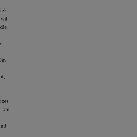
iek
 wil
 die
r
 Om
nt,
uzes
er om
emd