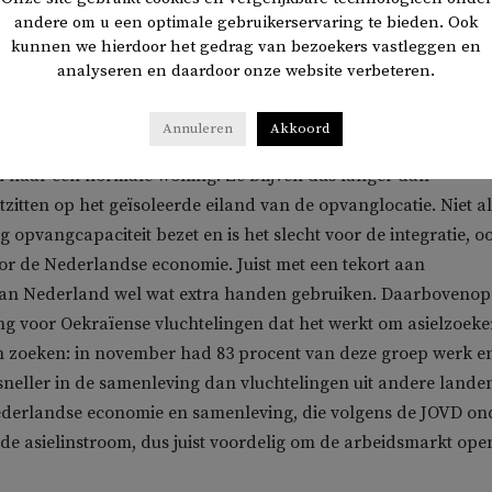
andere om u een optimale gebruikerservaring te bieden. Ook
kunnen we hierdoor het gedrag van bezoekers vastleggen en
t naast voldoende opvang, ook bij genoeg doorstroom. Naast 
analyseren en daardoor onze website verbeteren.
igratie- en Naturalisatiedienst (IND), wat zorgt voor lange
 asielaanvragen, mogen asielzoekers ook geen baan zoeken i
Annuleren
Akkoord
oor komen zij niet in interactie met de samenleving en kunne
n naar een normale woning. Ze blijven dus langer dan
tzitten op het geïsoleerde eiland van de opvanglocatie. Niet a
 opvangcapaciteit bezet en is het slecht voor de integratie, oo
or de Nederlandse economie. Juist met een tekort aan
kan Nederland wel wat extra handen gebruiken. Daarbovenop
ing voor Oekraïense vluchtelingen dat het werkt om asielzoeke
en zoeken: in november had 83 procent van deze groep werk e
 sneller in de samenleving dan vluchtelingen uit andere lande
Nederlandse economie en samenleving, die volgens de JOVD on
de asielinstroom, dus juist voordelig om de arbeidsmarkt open