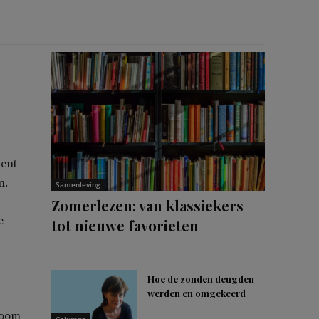
j
dent
n.
Samenleving
Zomerlezen: van klassiekers
e
tot nieuwe favorieten
Hoe de zonden deugden
werden en omgekeerd
troom