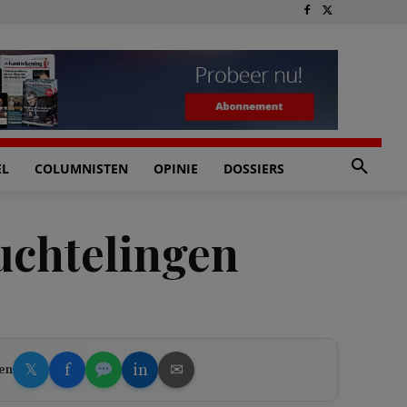
EL
COLUMNISTEN
OPINIE
DOSSIERS
luchtelingen
𝕏
f
in
✉
en