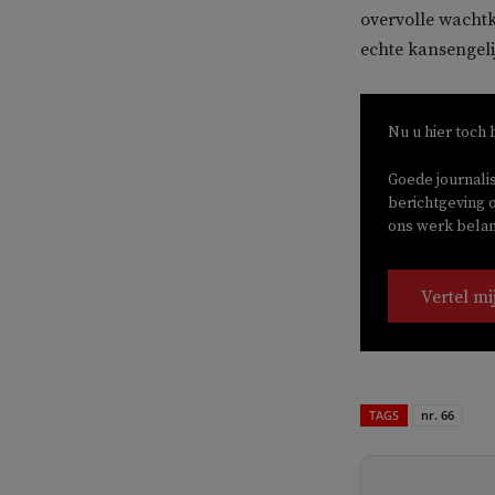
overvolle wachtka
echte kansengeli
Nu u hier toch 
Goede journali
berichtgeving o
ons werk belang
Vertel mi
TAGS
nr. 66