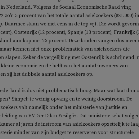
s in Nederland. Volgens de Sociaal Economische Raad ving
 zo’n 5 procent van het totale aantal asielzoekers (881.000) i
. Daarmee staan we niet eens in de top vijf. Die wordt gevor
ocent), Oostenrijk (12 procent), Spanje (13 procent), Frankrijk (
tsland aan kop met 25 procent. Deze landen vangen dus meer
maar kennen niet onze problematiek van asielzoekers die
 slapen. Zeker de vergelijking met Oostenrijk is schrijnend: 
 kleine economie en de helft van het aantal inwoners van
n zij het dubbele aantal asielzoekers op.
ederland is dus niet problematisch hoog. Maar wat laat dan 
open? Simpel: te weinig opvang en te weinig doorstroom. De
zoekers valt namelijk onder het ministerie van Justitie en
 leiding van VVD’er Dilan Yesilgöz. Dat ministerie schat volge
mer al jaren de instroom van asielzoekers opzettelijk te laag
isterie minder van zijn budget te reserveren voor structurele