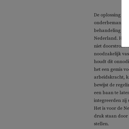
De oplossing lig
onderbemande Imm
behandeling van
Nederland. Hierd
niet doorstrome
noodzakelijk vas
houdt dit onnodig
het een gemis vo
arbeidskracht, 
bewijst de regel
een baan te lat
integreerden zij
Het is voor de 
druk staan door 
stellen.