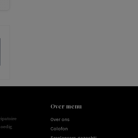
Over menu
ipatoire
Over ons
moedig
Colofon
Freelancers gezocht!