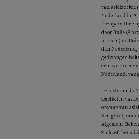
van asielzoeker
Nederland in 2022
Europese Unie op
door Italië (9 pr
procent) en Dui
dan Nederland, 
gedwongen buiten
een twee keer zo
Nederland, vange
De instroom in N
asielketen vastl
opvang van asiel
Veiligheid, onder
Algemene Rekenka
Zo hoeft het min