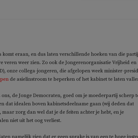
komt eraan, en dus laten verschillende hoeken van die parti
e veren weer zien. Zo ook de Jongerenorganisatie Vrijheid en
), onze collega-jongeren, die afgelopen week minister-presi
epen
de asielinstroom te beperken of het kabinet te laten valle
s ons, de Jonge Democraten, goed om je moederpartij scherp t
sen dat idealen boven kabinetsdeelname gaan (wij deden dat
 maar zorg dan wel dat je de feiten achter je hebt, en je
len niet uit het oog verliest.
 laten namelijk zien dat er geen sprake is van een te hoge ins