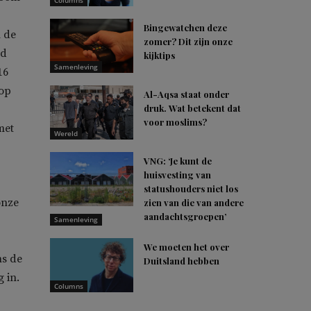
Columns
Bingewatchen deze
n de
zomer? Dit zijn onze
md
kijktips
Samenleving
16
 op
Al-Aqsa staat onder
druk. Wat betekent dat
voor moslims?
met
Wereld
VNG: ‘Je kunt de
huisvesting van
statushouders niet los
onze
zien van die van andere
aandachtsgroepen’
Samenleving
We moeten het over
ns de
Duitsland hebben
 in.
Columns