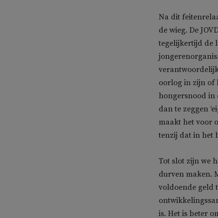
Na dit feitenrel
de wieg. De JOVD
tegelijkertijd de
jongerenorganis
verantwoordelijk
oorlog in zijn o
hongersnood in 
dan te zeggen ‘ei
maakt het voor on
tenzij dat in het 
Tot slot zijn we 
durven maken. Ma
voldoende geld t
ontwikkelingssa
is. Het is beter