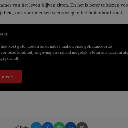
mer van het leven blijven zitten. En het is beter te kiezen voo
jkheid, ook voor mensen wiens wieg in het buitenland staat.
bent...
stiek kost geld. Leden en donaties maken onze gebalanceerde
ver biculturaliteit, zingeving en vrijheid mogelijk. Steun ons daarom als
rijk vindt.
j meer!
𝕏
f
in
✉
Delen