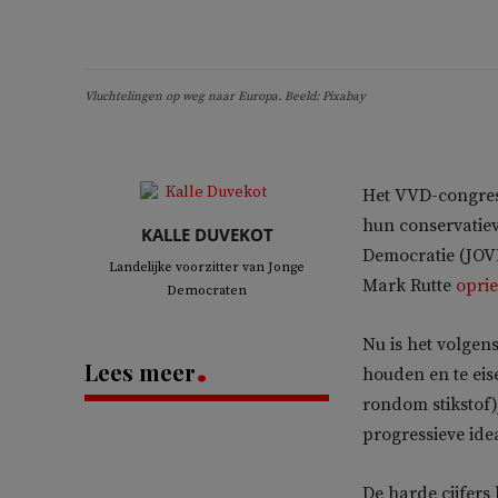
Vluchtelingen op weg naar Europa. Beeld: Pixabay
Het VVD-congres 
hun conservatiev
KALLE DUVEKOT
Democratie (JOVD
Landelijke voorzitter van Jonge
Mark Rutte
opri
Democraten
Nu is het volgen
Lees meer
houden en te ei
rondom stikstof),
progressieve idea
De harde cijfers