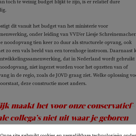
n toch te weinig budget blijkt te zijn, is er relatief dure
ig.
tigt dit vanuit het budget van het ministerie voor
menwerking, onder leiding van VVD’er Liesje Schreinemacher
eze noodopvang tien keer zo duur als structurele opvang, ook
net zo een vals beeld van een torenhoge instroom. Daarnaast 
ontwikkelingssamenwerking, dat in Nederland wordt gebruikt
noodopvang, niet ingezet worden voor het opzetten van of
pvang in de regio, zoals de JOVD graag ziet. Welke oplossing vo
voorstaat, deze constructie moet anders.
ijk maakt het voor onze conservatief-
ale collega’s niet uit waar je geboren
nt, tenzij dat in het buitenland is
Onze site gebruikt cookies en vergelijkbare technologieën onder