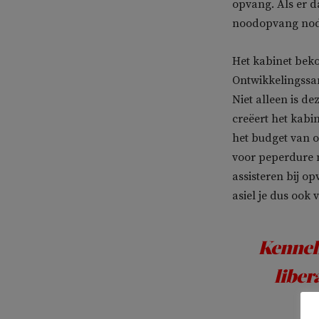
opvang. Als er da
noodopvang nod
Het kabinet bekos
Ontwikkelingssa
Niet alleen is d
creëert het kabi
het budget van 
voor peperdure 
assisteren bij o
asiel je dus ook 
Kennel
liber
be