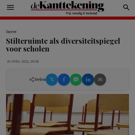
Opinie
Stilteruimte als diversiteitspiegel
voor scholen
20 APRIL 2023, 09:38
𝕏
f
in
✉
Delen