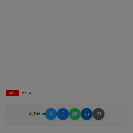
TAGS
nr. 64
𝕏
f
in
✉
Delen