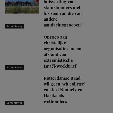
huisvesting van
statushouders niet
los zien van die van
andere
aandachtsgroepen’
Samenleving
Oproep aan
christelijke
organisaties: neem
afstand van
extremistische
Israël‑weekbrief
Samenleving
Rotterdamse Raad
wil geen ‘wit college’
en kiest Nunnely en
Harika als
wethouders
Samenleving