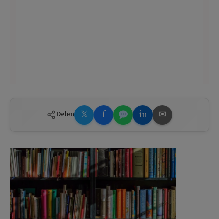
𝕏
f
in
✉
Delen