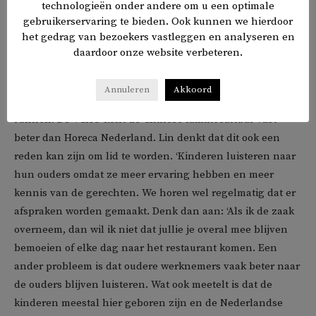
technologieën onder andere om u een optimale
Vorig jaar verscheen het boek
Tijgerkop
van de Chinees-
gebruikerservaring te bieden. Ook kunnen we hierdoor
Nederlandse schrijfster Mingfang Wang. Haar ouders en
het gedrag van bezoekers vastleggen en analyseren en
haar broer hadden een restaurant. Wang beschrijft ook de
daardoor onze website verbeteren.
Chinese familieverhoudingen. Zo moet je als goede
Chinese zoon of dochter altijd naar je ouders luisteren, wat
Annuleren
Akkoord
soms tot problemen kan leiden als je een bedrijf moet
runnen. De VCHO kent de Chinese familiecultuur vast
beter dan Horeca Nederland. Lin denkt dat dit ook een
reden kan zijn om lid te worden. ‘Kinderen luisteren naar
hun ouders omdat ze meer ervaring hebben en meer
kennis van de gerechten. We horen wel regelmatig dat er
afspraken worden gemaakt. Denk dan aan: ‘Als ik de zaak
overneem, dan wil ik niet dat jullie je overal mee blijven
bemoeien of elke dag naar het restaurant komen. Een
ander probleem is dat oudere werknemers vaak beter naar
de ouders blijven luisteren. Wat ook meetelt is dat de
kinderen meestal hier geboren zijn en de Nederlandse