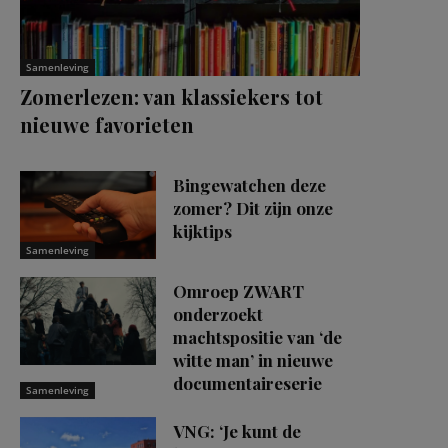
Samenleving
Zomerlezen: van klassiekers tot
nieuwe favorieten
Bingewatchen deze
zomer? Dit zijn onze
kijktips
Samenleving
Omroep ZWART
onderzoekt
machtspositie van ‘de
witte man’ in nieuwe
documentaireserie
Samenleving
VNG: ‘Je kunt de