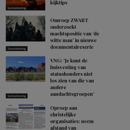
kijktips
Samenleving
Omroep ZWART
onderzoekt
machtspositie van ‘de
witte man’ in nieuwe
documentaireserie
Samenleving
VNG: ‘Je kunt de
huisvesting van
statushouders niet
los zien van die van
andere
aandachtsgroepen’
Samenleving
Oproep aan
christelijke
organisaties: neem
afstand van