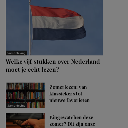
Samenleving
Welke vijf stukken over Nederland
moet je echt lezen?
Zomerlezen: van
klassiekers tot
nieuwe favorieten
Samenleving
Bingewatchen deze
zomer? Dit zijn onze