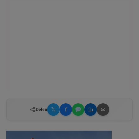
𝕏
f
in
✉
Delen