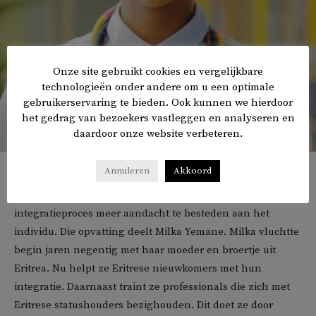
Onze site gebruikt cookies en vergelijkbare
technologieën onder andere om u een optimale
gebruikerservaring te bieden. Ook kunnen we hierdoor
het gedrag van bezoekers vastleggen en analyseren en
daardoor onze website verbeteren.
Milka Yemane
Annuleren
Akkoord
Volgens Mek zou het beter zijn om tijdens het
integratieproces meer aandacht te besteden aan het
individu. Die opvatting deelt Milka Yemane. Milka vluchtte
begin jaren negentig met haar moeder en broertje uit
Eritrea. Nu helpt ze Eritrese nieuwkomers met hun
integratie. Daarnaast traint ze professionals die zich met
Eritrese statushouders bezighouden. Dit doet ze door