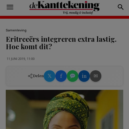
Samenleving
Eritreeërs integreren extra lastig.
Hoe komt dit?
11 JUNI 2019, 11:00
𝕏
f
in
✉
Delen