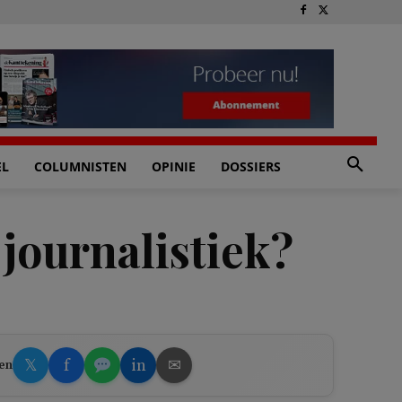
EL
COLUMNISTEN
OPINIE
DOSSIERS
journalistiek?
𝕏
f
in
✉
en