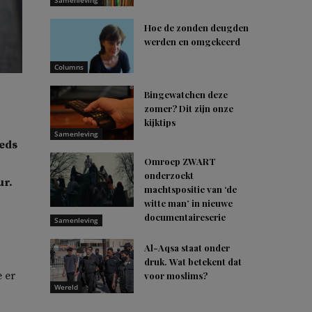
Samenleving
Hoe de zonden deugden
werden en omgekeerd
Columns
Bingewatchen deze
zomer? Dit zijn onze
kijktips
Samenleving
eeds
Omroep ZWART
onderzoekt
ur.
machtspositie van ‘de
witte man’ in nieuwe
documentaireserie
Samenleving
Al-Aqsa staat onder
druk. Wat betekent dat
e er
voor moslims?
Wereld