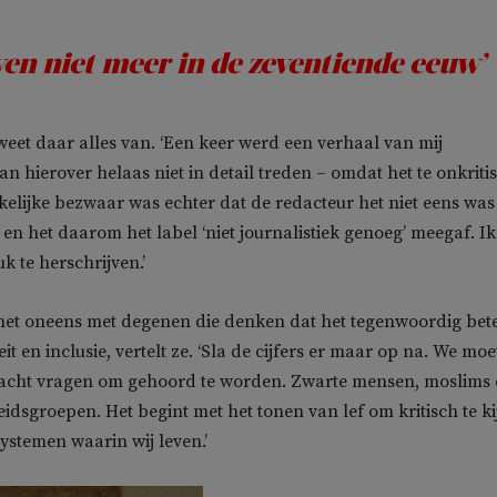
ven niet meer in de zeventiende eeuw’
et daar alles van. ‘Een keer werd een verhaal van mij
n hierover helaas niet in detail treden – omdat het te onkriti
rkelijke bezwaar was echter dat de redacteur het niet eens was
 en het daarom het label ‘niet journalistiek genoeg’ meegaf. Ik
k te herschrijven.’
 het oneens met degenen die denken dat het tegenwoordig bet
eit en inclusie, vertelt ze. ‘Sla de cijfers er maar op na. We mo
acht vragen om gehoord te worden. Zwarte mensen, moslims
dsgroepen. Het begint met het tonen van lef om kritisch te k
systemen waarin wij leven.’