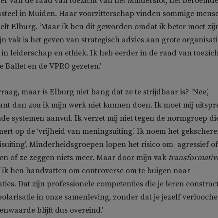
tter van de raad van toezicht van het Muiderslot, het beroemd
steel in Muiden. Haar voorzitterschap vinden sommige mens
telt Elburg. ‘Maar ik ben dit geworden omdat ik beter moet zij
n vak is het geven van strategisch advies aan grote organisati
 in leiderschap en ethiek. Ik heb eerder in de raad van toezich
e Ballet en de VPRO gezeten.’
raag, maar is Elburg niet bang dat ze te strijdbaar is? ‘Nee’,
ant dan zou ik mijn werk niet kunnen doen. Ik moet mij uitsp
ande systemen aanvul. Ik verzet mij niet tegen de normgroep di
rt op de ‘vrijheid van meningsuiting’. Ik noem het gekscher
nisuiting’. Minderheidsgroepen lopen het risico om agressief of
ken of ze zeggen niets meer. Maar door mijn vak
transformativ
 ik hen handvatten om controverse om te buigen naar
ties. Dat zijn professionele competenties die je leren construct
olarisatie in onze samenleving, zonder dat je jezelf verlooche
enwaarde blijft dus overeind.’