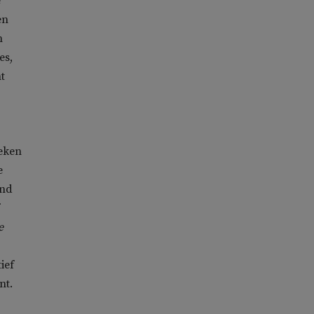
e
en
n
es,
t
reken
e
end
e
ief
nt.