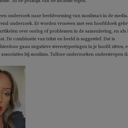
lusie. ‘In de praktijk valt de inclusie tegen.’
 een onderzoek naar beeldvorming van moslima’s in de media.
erend onderzoek. Er worden vrouwen met een hoofddoek gebr
ij artikelen over oorlog of problemen in de samenleving, en als 
t. De combinatie van tekst en beeld is suggestief. Dat is
 hierdoor gaan negatieve stereotyperingen in je hoofd zitten, 
e associaties bij moslims. Talloze onderzoeken onderstrepen da