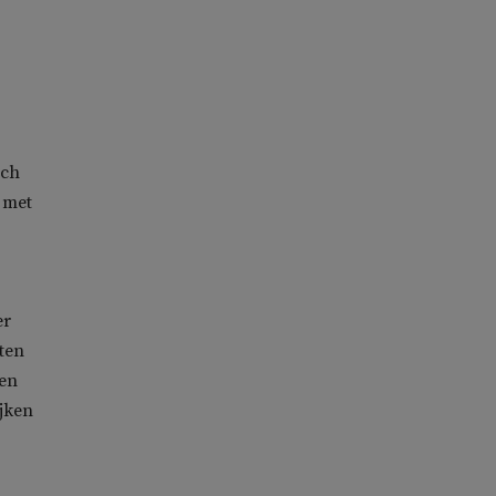
sch
 met
er
eten
 en
ijken