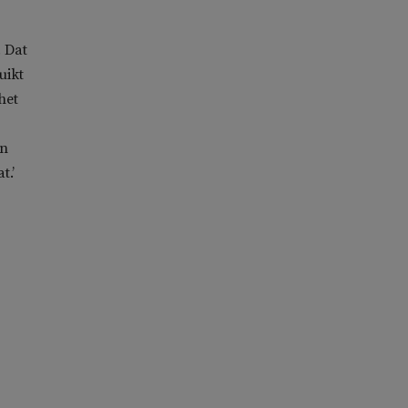
 Dat
uikt
het
en
t.’