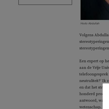
Hodo Abdullah
Volgens Abdulla
stereotyperingen
stereotyperingen
Een expert op he
aan de Vrije Uni
telefoongesprek 
neutraliteit?’ Ik
en dat het streve
honderd procent o
antwoord, want vo
wetenschap. ‘Wet