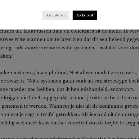
ncent Icke. De conclusies die je trekt hangen af van wie je be
aarden en geslacht neem je hierbij mee. En minister van
Annuleren
Akkoord
t Dijkgraaf zei ooit in een interview: ‘Onderzoek gaat over da
usies uit. Maar tussen data en conclusies zit de mens.’ Ik verw
 twee witte mannen om te laten zien dat dit een bekend gege
aring – als zwarte vrouw in witte systemen – is dat ik voortdu
kken.’
maken met een glazen plafond. Niet alleen omdat ze vrouw is,
e zwart is. ‘Witte systemen gaan vaak uit van stereotype beel
renge moeder zou hebben, dat ik ben mishandeld, enzovoort.
 krijgen die labels opgeplakt. Je moet je uiterste best doen o
s genomen te worden. Wanneer je niet uit de dominante groep
 van wat je zegt in twijfel getrokken. Als iemand uit de normg
eeft hij veel meer kans om het voordeel van de twijfel te krijgen