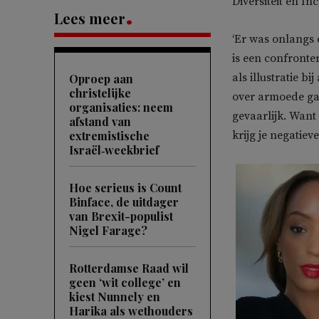
Diversiteit en Inc
Lees meer
‘Er was onlangs
is een confront
als illustratie b
Oproep aan
christelijke
over armoede gaa
organisaties: neem
gevaarlijk. Want
afstand van
extremistische
krijg je negatiev
Israël‑weekbrief
Hoe serieus is Count
Binface, de uitdager
van Brexit-populist
Nigel Farage?
Rotterdamse Raad wil
geen ‘wit college’ en
kiest Nunnely en
Harika als wethouders