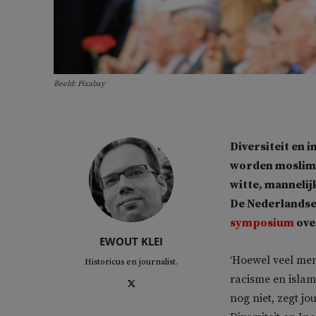
Beeld: Pixabay
Diversiteit en i
worden moslima’
witte, mannelij
De Nederlandse
symposium
ove
EWOUT KLEI
‘Hoewel veel me
Historicus en journalist.
racisme en islam
nog niet, zegt j