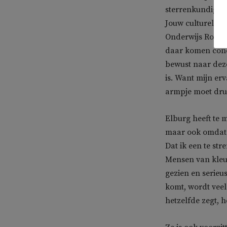
sterrenkundige Vi
Jouw culturele w
Onderwijs Robber
daar komen concl
bewust naar deze
is. Want mijn erv
armpje moet dru
Elburg heeft te 
maar ook omdat z
Dat ik een te st
Mensen van kleur
gezien en serieu
komt, wordt veel
hetzelfde zegt, h