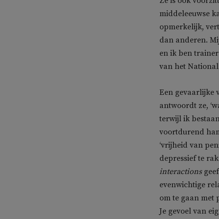
Ze is ook voorzi
middeleeuwse ka
opmerkelijk, ver
dan anderen. Mij
en ik ben trainer
van het National
Een gevaarlijke v
antwoordt ze, ‘w
terwijl ik besta
voortdurend hame
‘vrijheid van pe
depressief te ra
interactions
geef
evenwichtige rela
om te gaan met p
Je gevoel van eig