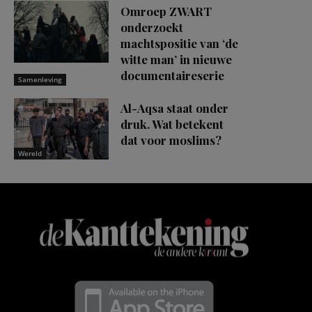
Omroep ZWART
onderzoekt
machtspositie van ‘de
witte man’ in nieuwe
documentaireserie
Samenleving
Al-Aqsa staat onder
druk. Wat betekent
dat voor moslims?
Wereld