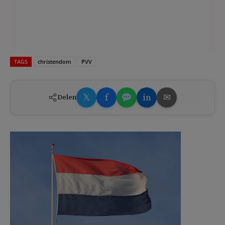
TAGS
christendom
PVV
𝕏
f
in
✉
Delen