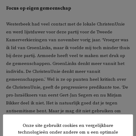
Focus op eigen gemeenschap
Westerbeek had veel contact met de lokale ChristenUnie
en werd lijstduwer voor deze partij voor de Tweede
Kamerverkiezingen van november vorig jaar. ‘Vroeger was
ik lid van GroenLinks, maar ik voelde mij toch minder thuis
bij deze partij. Armoede heeft veel te maken met druk op
de gemeenschappen. GroenLinks denkt meer vanuit het
individu. De ChristenUnie denkt meer vanuit
gemeenschappen.’ Wel is ze op punten heel kritisch over
de ChristenUnie, geeft de progressieve predikante toe. ‘De
pro-Israëlkoers van eerst Gert-Jan Segers en nu Mirjam
Bikker deel ik niet. Het is natuurlijk goed dat je tegen
antisemitisme bent. Maar je mag dit niet gebruiken om
pro-Palestijnse stemmen te muilkorven, wat nu wel een
Onze site gebruikt cookies en vergelijkbare
beetje gebeurt. Sommige christenen zien Palestijnen en
technologieën onder andere om u een optimale
moslims eigenlijk niet als mens. Dat gaat volgens mij in