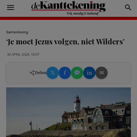
Samenleving
‘Je moet Jezus volgen, niet Wilders’
30 APRIL 2024, 10:57
𝕏
f
in
✉
Delen