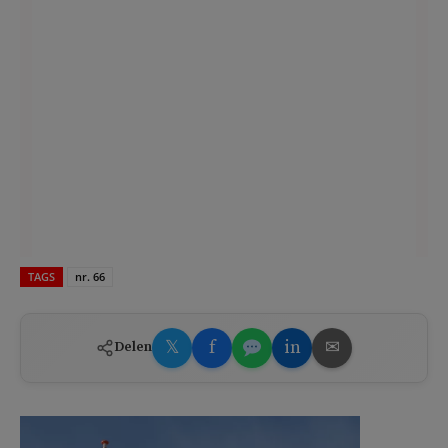
TAGS
nr. 66
𝕏
f
in
✉
Delen