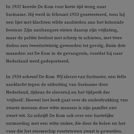
In 1932 keerde De Kom voor korte tijd terug naar
Suriname. Hij werd in februari 1933 gearresteerd, toen hij
een lijst met klachten wilde aanbieden aan het koloniale
bestuur. Zijn aanhangers eisten daarop zijn vrijlating,
maar de politie besloot met scherp te schieten, met twee
doden een tweeëntwintig gewonden tot gevolg. Ruim drie
maanden zat De Kom in de gevangenis, voordat hij naar
Nederland werd gedeporteerd.
In 1934 schreef De Kom
Wij slaven van Suriname
, een felle
aanklacht tegen de uitbuiting van Suriname door
Nederland, tijdens de slavernij en het tijdperk der
‘vrijheid’. Hoewel het boek gaat over de onderdrukking van
zwarte mensen door witte mensen is zijn pamflet niet
zwart-wit. Zo schrijft De Kom ook over een hartelijke
ontmoeting met een witte stoker, die door de kolen en het
vuur die het stoomschip voortstuwen zwart is geworden.