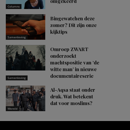
omgekeerd
Columns
Bingewatchen deze
zomer? Dit zijn onze
kijktips
Samenleving
Omroep ZWART
onderzoekt
machtspositie van ‘de
witte man’ in nieuwe
documentaireserie
Samenleving
Al-Aqsa staat onder
druk. Wat betekent
dat voor moslims?
Wereld