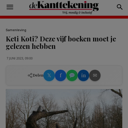
Samenleving
Keti Koti? Deze vijf boeken moet je
gelezen hebben
7 JUNI 2023, 09:00
𝕏
f
in
✉
Delen