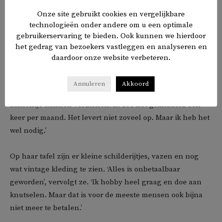
Onze site gebruikt cookies en vergelijkbare
Mevrouw Balcik heeft inmiddels al een oude jas, schoenen
technologieën onder andere om u een optimale
en T-shirts van haar zoon verkocht. De teller staat na twee
gebruikerservaring te bieden. Ook kunnen we hierdoor
uurtjes volksmarkt op 55 euro. Een kraampje verderop wil
het gedrag van bezoekers vastleggen en analyseren en
er nog iemand praten, maar wel anoniem.
daardoor onze website verbeteren.
‘Ik doe hier aan mee om ook andere volksmarkten te
Annuleren
Akkoord
promoten. Het is voor ons gewoon heel fijn dat we hier een
zakcentje kunnen verdienen. Ik doe het gemiddeld één
keer per maand. Het levert niet zoveel op. Maar ik heb het
wel nodig.’
Op haar tafel zijn er kleine schilderijtjes, vazen en nog
wat vintage kleding te zien. ‘Alles is onbetaalbaar
geworden’, vervolgt ze. ‘Ik hobby heel graag en doe aan
knutselen. Maar dat is voor de meeste mensen ook bijna
niet meer te betalen.’