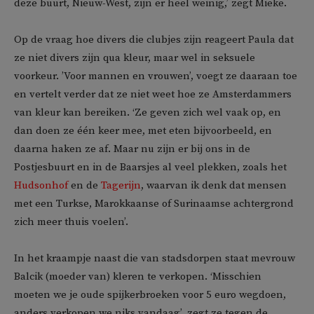
deze buurt, Nieuw-West, zijn er heel weinig,’ zegt Mieke.
Op de vraag hoe divers die clubjes zijn reageert Paula dat
ze niet divers zijn qua kleur, maar wel in seksuele
voorkeur. ’Voor mannen en vrouwen’, voegt ze daaraan toe
en vertelt verder dat ze niet weet hoe ze Amsterdammers
van kleur kan bereiken. ‘Ze geven zich wel vaak op, en
dan doen ze één keer mee, met eten bijvoorbeeld, en
daarna haken ze af. Maar nu zijn er bij ons in de
Postjesbuurt en in de Baarsjes al veel plekken, zoals het
Hudsonhof
en de
Tagerijn
, waarvan ik denk dat mensen
met een Turkse, Marokkaanse of Surinaamse achtergrond
zich meer thuis voelen’.
In het kraampje naast die van stadsdorpen staat mevrouw
Balcik (moeder van) kleren te verkopen. ‘Misschien
moeten we je oude spijkerbroeken voor 5 euro wegdoen,
anders verkopen we niks vandaag’, zegt ze tegen de