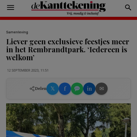
Samenleving
Liever geen exclusieve feestjes meer
in het Rembrandtpark. ‘Iedereen is
welkom’
12 SEPTEMBER 2023, 11:51
𝕏
f
in
✉
Delen