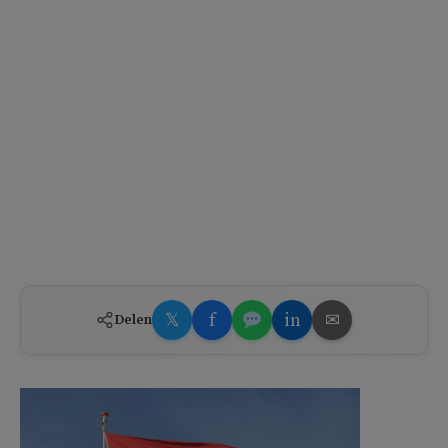
𝕏
f
in
✉
Delen