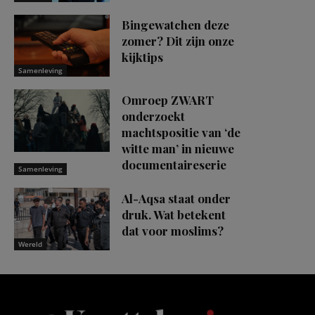
Bingewatchen deze
zomer? Dit zijn onze
kijktips
Samenleving
Omroep ZWART
onderzoekt
machtspositie van ‘de
witte man’ in nieuwe
documentaireserie
Samenleving
Al-Aqsa staat onder
druk. Wat betekent
dat voor moslims?
Wereld