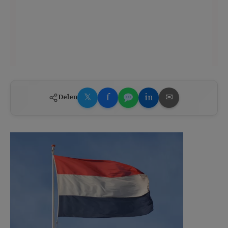
𝕏
f
in
✉
Delen