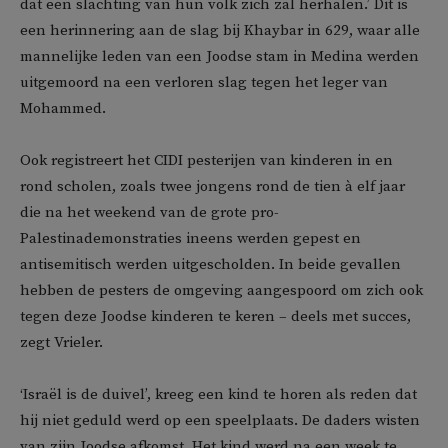
dat een slachting van hun volk zich zal herhalen.’ Dit is
een herinnering aan de slag bij Khaybar in 629, waar alle
mannelijke leden van een Joodse stam in Medina werden
uitgemoord na een verloren slag tegen het leger van
Mohammed.
Ook registreert het CIDI pesterijen van kinderen in en
rond scholen, zoals twee jongens rond de tien à elf jaar
die na het weekend van de grote pro-
Palestinademonstraties ineens werden gepest en
antisemitisch werden uitgescholden. In beide gevallen
hebben de pesters de omgeving aangespoord om zich ook
tegen deze Joodse kinderen te keren – deels met succes,
zegt Vrieler.
‘Israël is de duivel’, kreeg een kind te horen als reden dat
hij niet geduld werd op een speelplaats. De daders wisten
van zijn Joodse afkomst. Het kind werd na een week te