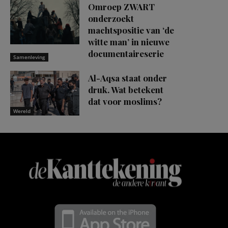
Omroep ZWART
onderzoekt
machtspositie van ‘de
witte man’ in nieuwe
documentaireserie
Samenleving
Al-Aqsa staat onder
druk. Wat betekent
dat voor moslims?
Wereld