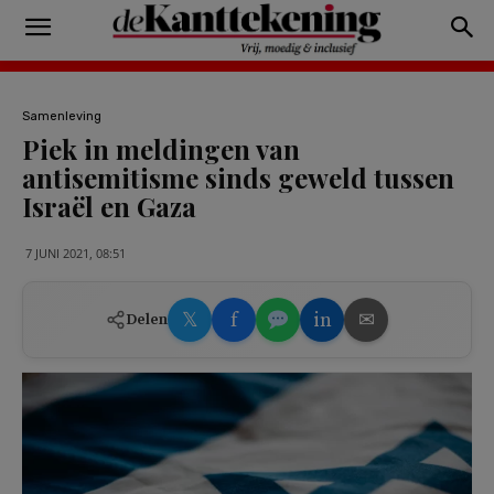
Samenleving
Piek in meldingen van
antisemitisme sinds geweld tussen
Israël en Gaza
7 JUNI 2021, 08:51
𝕏
f
in
✉
Delen