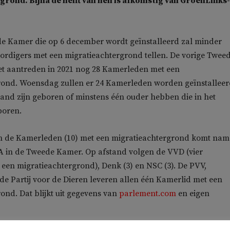
rond. Bijna de helft van hen is afkomstig van GroenLinks-
e Kamer die op 6 december wordt geïnstalleerd zal minder
ordigers met een migratieachtergrond tellen. De vorige Twee
et aantreden in 2021 nog 28 Kamerleden met een
rond. Woensdag zullen er 24 Kamerleden worden geïnstallee
nland zijn geboren of minstens één ouder hebben die in het
boren.
van de Kamerleden (10) met een migratieachtergrond komt na
 in de Tweede Kamer. Op afstand volgen de VVD (vier
en migratieachtergrond), Denk (3) en NSC (3). De PVV,
de Partij voor de Dieren leveren allen één Kamerlid met een
ond. Dat blijkt uit gegevens van
parlement.com
en eigen