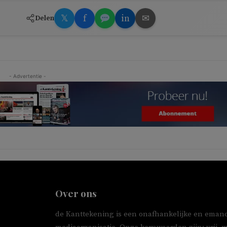
𝕏
f
in
✉
Delen
- Advertentie -
Over ons
de Kanttekening is een onafhankelijke en emanc