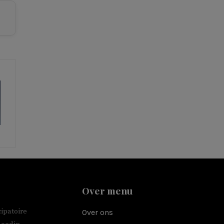
Over menu
ipatoire
Over ons