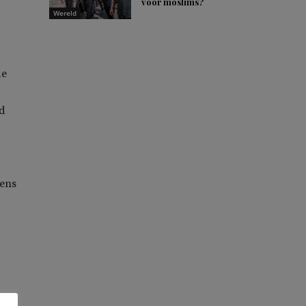
voor moslims?
Wereld
de
rd
mens