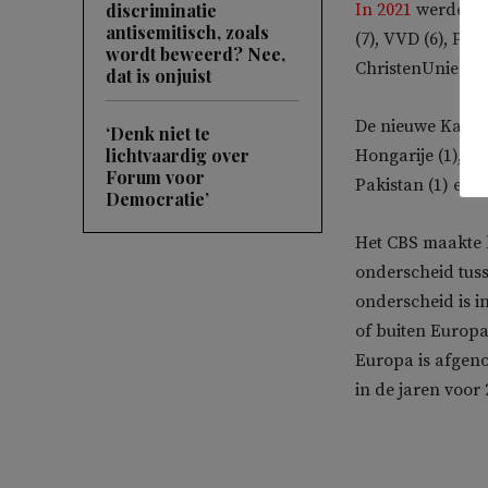
discriminatie
In 2021
werden K
antisemitisch, zoals
(7), VVD (6), PvdA
wordt beweerd? Nee,
ChristenUnie (1)
dat is onjuist
De nieuwe Kamerl
‘Denk niet te
lichtvaardig over
Hongarije (1), Pole
Forum voor
Pakistan (1) en C
Democratie’
Het CBS maakte b
onderscheid tusse
onderscheid is 
of buiten Europ
Europa is afgeno
in de jaren voor 