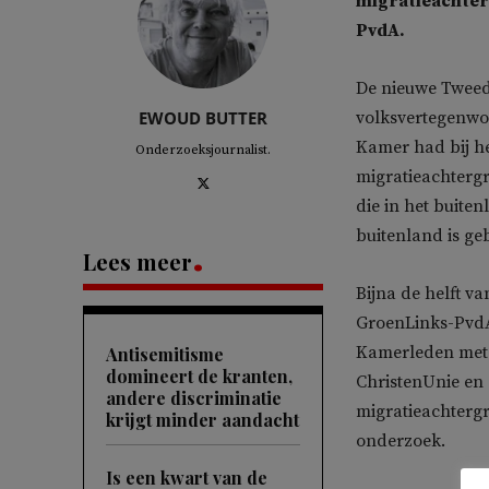
migratieachterg
PvdA.
De nieuwe Tweed
EWOUD BUTTER
volksvertegenwo
Kamer had bij h
Onderzoeksjournalist.
migratieachterg
die in het buite
buitenland is ge
Lees meer
Bijna de helft 
GroenLinks-PvdA
Kamerleden met e
Antisemitisme
domineert de kranten,
ChristenUnie en 
andere discriminatie
migratieachtergr
krijgt minder aandacht
onderzoek.
Is een kwart van de