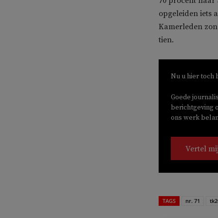
70 procent naar
opgeleiden iets a
Kamerleden zond
tien.
Nu u hier toch 
Goede journali
berichtgeving o
ons werk belang
Vertel mi
TAGS
nr. 71
tk2