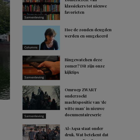
klassiekers tot nieuwe
favorieten
Samenleving
Hoe de zonden deugden
werden en omgekeerd
Columns
Bingewatchen deze
zomer? Dit zijn onze
kijktips
Samenleving
Omroep ZWART
onderzoekt
machtspositie van ‘de
witte man’ in nieuwe
documentaireserie
Samenleving
Al-Aqsa staat onder
druk. Wat betekent dat