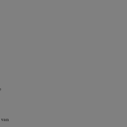
e
van