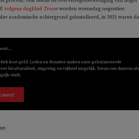
 56 procent. Ook neemt de oververtegenwoordiging van hoger
f:
volgens dagblad
Trouw
worden woensdag negentien
er academische achtergrond geïnstalleerd, in 2021 waren da
bent...
stiek kost geld. Leden en donaties maken onze gebalanceerde
ver biculturaliteit, zingeving en vrijheid mogelijk. Steun ons daarom als
rijk vindt.
j meer!
023