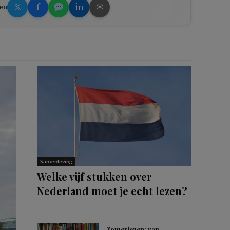
𝕏
f
in
✉
en
Samenleving
Welke vijf stukken over
Nederland moet je echt lezen?
Zomerlezen: van