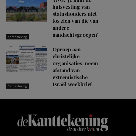
huisvesting van
statushouders niet
los zien van die van
andere
aandachtsgroepen’
Samenleving
Oproep aan
christelijke
organisaties: neem
afstand van
extremistische
Israël‑weekbrief
Samenleving