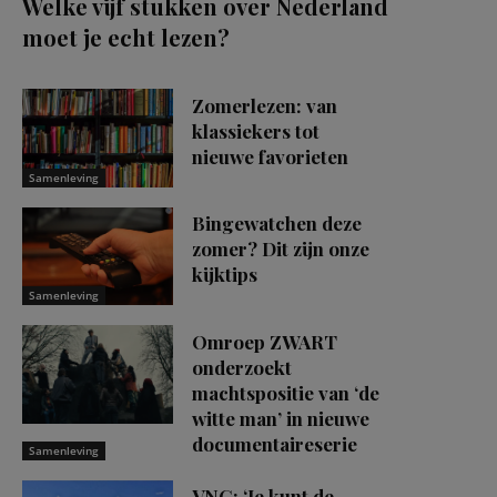
Welke vijf stukken over Nederland
moet je echt lezen?
Zomerlezen: van
klassiekers tot
nieuwe favorieten
Samenleving
Bingewatchen deze
zomer? Dit zijn onze
kijktips
Samenleving
Omroep ZWART
onderzoekt
machtspositie van ‘de
witte man’ in nieuwe
documentaireserie
Samenleving
VNG: ‘Je kunt de