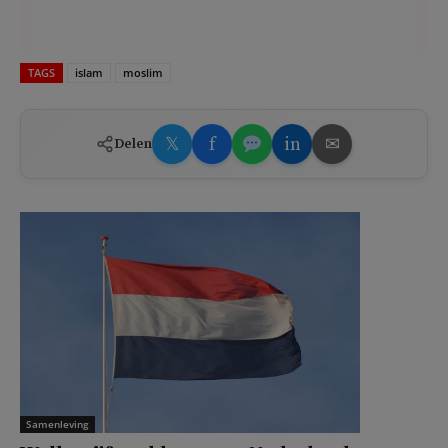
TAGS
islam
moslim
𝕏
f
in
✉
Delen
Samenleving