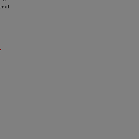
er al
r