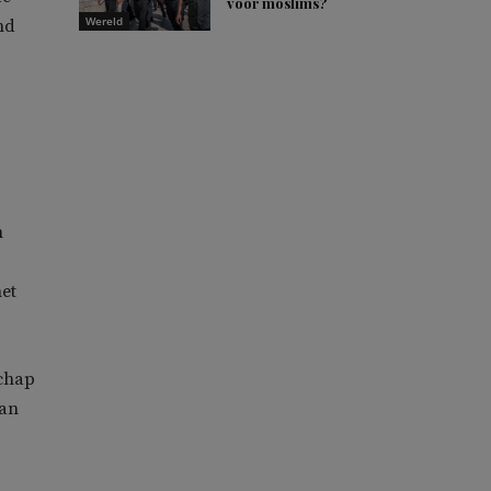
voor moslims?
Wereld
nd
n
het
schap
van