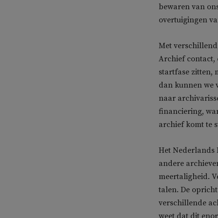
bewaren van ons 
overtuigingen va
Met verschillen
Archief contact,
startfase zitten
dan kunnen we va
naar archivarisse
financiering, wa
archief komt te s
Het Nederlands M
andere archieve
meertaligheid. V
talen. De oprich
verschillende a
weet dat dit eno