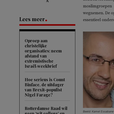
moslimgroepen b
wegnemen. De opr
Lees meer
essentieel onder
Oproep aan
christelijke
organisaties: neem
afstand van
extremistische
Israël‑weekbrief
Hoe serieus is Count
Binface, de uitdager
van Brexit-populist
Nigel Farage?
Rotterdamse Raad wil
Beeld: Kamel Essabane 
geen ‘wit college’ en