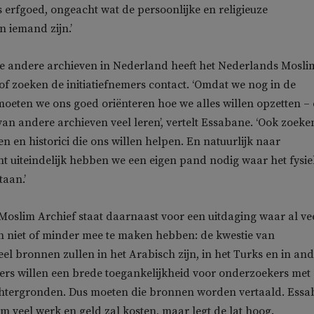
erfgoed, ongeacht wat de persoonlijke en religieuze
n iemand zijn.’
de andere archieven in Nederland heeft het Nederlands Mosli
 of zoeken de initiatiefnemers contact. ‘Omdat we nog in de
, moeten we ons goed oriënteren hoe we alles willen opzetten –
n andere archieven veel leren’, vertelt Essabane. ‘Ook zoeke
n en historici die ons willen helpen. En natuurlijk naar
nt uiteindelijk hebben we een eigen pand nodig waar het fysi
taan.’
oslim Archief staat daarnaast voor een uitdaging waar al ve
n niet of minder mee te maken hebben: de kwestie van
eel bronnen zullen in het Arabisch zijn, in het Turks en in an
ters willen een brede toegankelijkheid voor onderzoekers met
chtergronden. Dus moeten die bronnen worden vertaald. Ess
rm veel werk en geld zal kosten, maar legt de lat hoog.