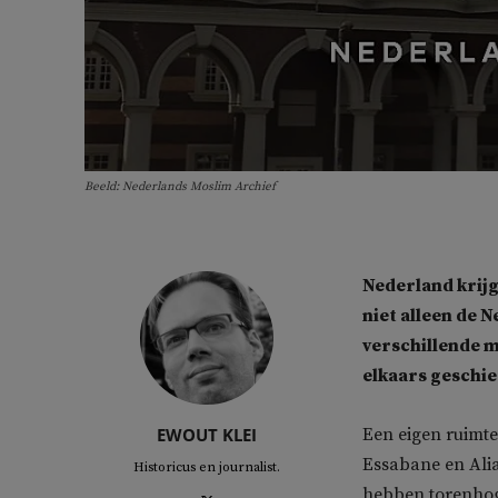
Beeld: Nederlands Moslim Archief
Nederland krijg
niet alleen de 
verschillende m
elkaars geschie
EWOUT KLEI
Een eigen ruimte
Essabane en Alia
Historicus en journalist.
hebben torenhog