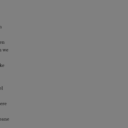
m
 en
n we
eke
el
dere
abane