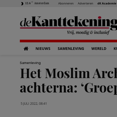
C
Abonneren
Adverteren
dK Academie
12.6
Amsterdam
NIEUWS
SAMENLEVING
WERELD
K
Samenleving
Het Moslim Arch
achterna: ‘Groe
5 JULI 2022, 08:41