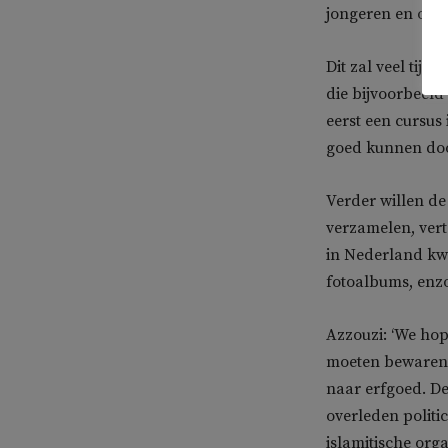
jongeren en oud
Dit zal veel tijd
die bijvoorbeeld
eerst een cursus
goed kunnen doo
Verder willen de
verzamelen, vert
in Nederland kw
fotoalbums, enzo
Azzouzi: ‘We hop
moeten bewaren. 
naar erfgoed. D
overleden polit
islamitische org