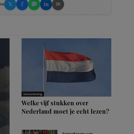
𝕏
f
in
✉
en
Samenleving
Welke vijf stukken over
Nederland moet je echt lezen?
Zomerlezen: van