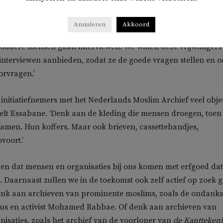
eren optekenen.’
Annuleren
Akkoord
 in beslag nemen. ‘We zoeken vrijwilligers, studenten en andere
 oudere mensen gaan interviewen. We willen deze vrijwilligers
 interviewen aanbieden, zodat ze de goede vragen stellen en 
rvragen.’
 initiatiefnemers met het Nederlands Moslim Archief veel obje
elt Essabane. ‘Denk aan de kleding die mensen droegen, toen
amen. Hun koffers. Maar ook brieven, cassettebandjes,
voort.’
en dat mensen en organisaties bij ons komen met erfgoed da
Daarnaast zullen we in de toekomst ook zelf actief op zoek 
enk aan archieven van prominente moslims, zoals de ondanks
icus en activist Mohamed Rabbae. Of denk aan archieven van
anisaties, zoals het archief van de voorloper van
de Kantteken