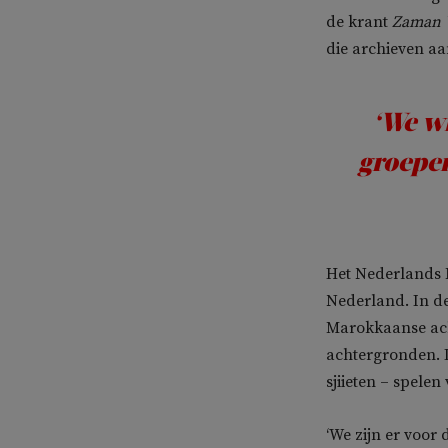
de krant
Zaman 
die archieven a
‘We wi
groepen
Het Nederlands M
Nederland. In de
Marokkaanse ach
achtergronden. D
sjiieten – spelen
‘We zijn er voor