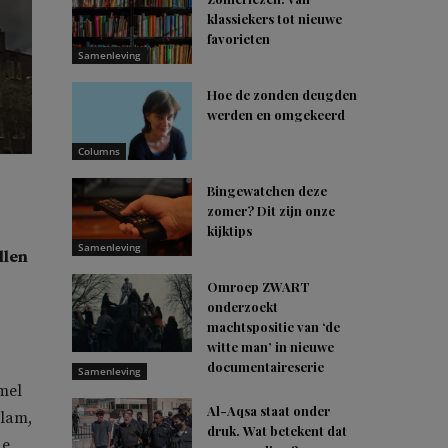
klassiekers tot nieuwe
favorieten
Samenleving
Hoe de zonden deugden
werden en omgekeerd
Columns
Bingewatchen deze
zomer? Dit zijn onze
kijktips
Samenleving
llen
Omroep ZWART
onderzoekt
machtspositie van ‘de
witte man’ in nieuwe
documentaireserie
Samenleving
amel
Al-Aqsa staat onder
slam,
druk. Wat betekent dat
de