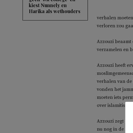
kiest Nunnely en
Harika als wethouders
verhalen moeten
verloren zou gaa
Azzouzi beaamt d
verzamelen en b
Azzouzi heeft er
moslimgemeenscha
verhalen van de 
vonden het jamme
moeten iets per
over islamitisch
Azzouzi zegt er w
nu nog in de beg