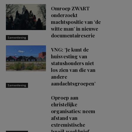
Omroep ZWART
onderzoekt
machtspositie van ‘de
witte man’ in nieuwe
documentaireserie
Samenleving
VNG: ‘Je kunt de
huisvesting van
statushouders niet
los zien van die van
andere
aandachtsgroepen’
Samenleving
Oproep aan
christelijke
organisaties: neem
afstand van
extremistische
Israël‑weekbrief