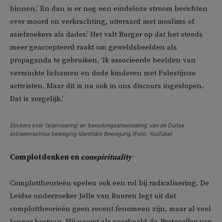
binnen.’ En dan is er nog een eindeloze stroom berichten
over moord en verkrachting, uiteraard met moslims of
asielzoekers als dader.’ Het valt Burger op dat het steeds
meer geaccepteerd raakt om geweldsbeelden als
propaganda te gebruiken. ‘Ik associeerde beelden van
verminkte lichamen en dode kinderen met Palestijnse
activisten. Maar dit is nu ook in ons discours ingeslopen.
Dat is zorgelijk.’
Stickers over ‘islamisering’ en ‘bevolkingsuitwisseling’ van de Duitse
extreemrechtse beweging Identitäre Bewegung (Foto: YouTube)
Complotdenken en
conspirituality
Complottheorieën spelen ook een rol bij radicalisering. De
Leidse onderzoeker Jelle van Buuren legt uit dat
complottheorieën geen recent fenomeen zijn, maar al veel
langer bestaan. Hij noemt als voorbeeld de
Protocollen van