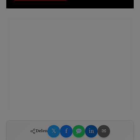
𝕏
f
in
✉
Delen