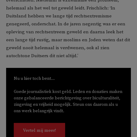
overschatten. Niettemin is extremisme een probleem,
helemaal als het wel tot geweld leidt. Frischlich: ‘In
Duitsland hebben we lange tijd rechtsextremisme
genegeerd, onderschat. In de jaren negentig was er een
opleving van rechtsextreem geweld en daarna leek het
een lange tijd rustig, maar moslims en Joden weten dat dit
geweld nooit helemaal is verdwenen, ook al zien
autochtone Duitsers dit niet altijd.’
Nu u hier toch bent...
Goede journalistiek kost geld. Leden en donaties maken
onze gebalanceerde berichtgeving over biculturaliteit,
zingeving en vrijheid mogelijk. Steun ons daarom als u
ons werk belangrijk vindt.
Vertel mij meer!