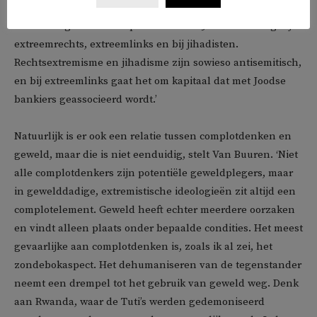
zondebokken in de geschiedenis, maar antisemitisme is
hardnekkig in veel complottheorieën. Je ziet dit terug bij
extreemrechts, extreemlinks en bij jihadisten.
Rechtsextremisme en jihadisme zijn sowieso antisemitisch,
en bij extreemlinks gaat het om kapitaal dat met Joodse
bankiers geassocieerd wordt.’
Natuurlijk is er ook een relatie tussen complotdenken en
geweld, maar die is niet eenduidig, stelt Van Buuren. ‘Niet
alle complotdenkers zijn potentiële geweldplegers, maar
in gewelddadige, extremistische ideologieën zit altijd een
complotelement. Geweld heeft echter meerdere oorzaken
en vindt alleen plaats onder bepaalde condities. Het meest
gevaarlijke aan complotdenken is, zoals ik al zei, het
zondebokaspect. Het dehumaniseren van de tegenstander
neemt een drempel tot het gebruik van geweld weg. Denk
aan Rwanda, waar de Tuti’s werden gedemoniseerd