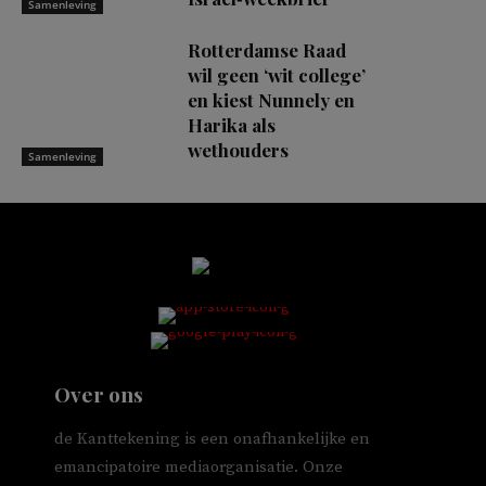
Samenleving
Rotterdamse Raad
wil geen ‘wit college’
en kiest Nunnely en
Harika als
wethouders
Samenleving
Over ons
de Kanttekening is een onafhankelijke en
emancipatoire mediaorganisatie. Onze