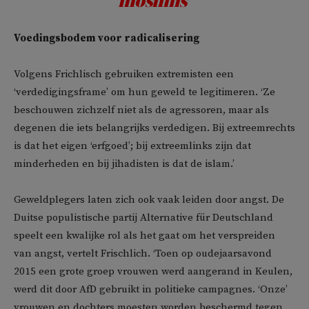
moslims’
Voedingsbodem voor radicalisering
Volgens Frichlisch gebruiken extremisten een
‘verdedigingsframe’ om hun geweld te legitimeren. ‘Ze
beschouwen zichzelf niet als de agressoren, maar als
degenen die iets belangrijks verdedigen. Bij extreemrechts
is dat het eigen ‘erfgoed’; bij extreemlinks zijn dat
minderheden en bij jihadisten is dat de islam.’
Geweldplegers laten zich ook vaak leiden door angst. De
Duitse populistische partij Alternative für Deutschland
speelt een kwalijke rol als het gaat om het verspreiden
van angst, vertelt Frischlich. ‘Toen op oudejaarsavond
2015 een grote groep vrouwen werd aangerand in Keulen,
werd dit door AfD gebruikt in politieke campagnes. ‘Onze’
vrouwen en dochters moesten worden beschermd tegen