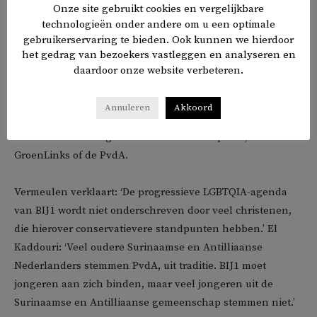
Onze site gebruikt cookies en vergelijkbare
technologieën onder andere om u een optimale
Beeld: Opiniehuis
gebruikerservaring te bieden. Ook kunnen we hierdoor
het gedrag van bezoekers vastleggen en analyseren en
Zwarte Nederlanders hebben meer interesse in de partij
daardoor onze website verbeteren.
van Sylvana Simons. Onder Surinaamse Nederlanders in
de grote steden geeft 10 procent aan BIJ1 te stemmen;
Annuleren
Akkoord
onder Antilliaanse Nederlanders is dit 12 procent. Maar
ook dat is in beide gevallen minder dan op D66,
GroenLinks of de PvdA.
Vermeulen verklaart: ‘De progressieve LGBTQIA-agenda
van BIJ1 wordt niet onderschreven door veel christenen,
die hierover conservatievere standpunten hebben.’ El
Kaddouri: ‘Veel oudere Surinaamse en Antilliaanse
Nederlanders stemmen PvdA, uit traditie. BIJ1 moet
jongeren aan zich binden, maar veel jongeren uit de
Surinaamse en Antilliaanse gemeenschap stemmen niet.’