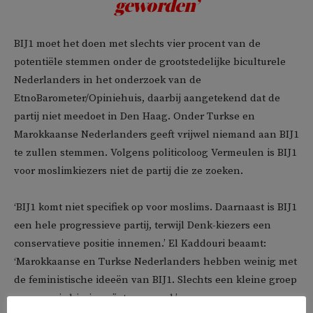
geworden’
BIJ1 moet het doen met slechts vier procent van de
potentiële stemmen onder de grootstedelijke biculturele
Nederlanders in het onderzoek van de
EtnoBarometer/Opiniehuis, daarbij aangetekend dat de
partij niet meedoet in Den Haag. Onder Turkse en
Marokkaanse Nederlanders geeft vrijwel niemand aan BIJ1
te zullen stemmen. Volgens politicoloog Vermeulen is BIJ1
voor moslimkiezers niet de partij die ze zoeken.
‘BIJ1 komt niet specifiek op voor moslims. Daarnaast is BIJ1
een hele progressieve partij, terwijl Denk-kiezers een
conservatieve positie innemen.’ El Kaddouri beaamt:
‘Marokkaanse en Turkse Nederlanders hebben weinig met
de feministische ideeën van BIJ1. Slechts een kleine groep
vrouwen is hierin geïnteresseerd.’