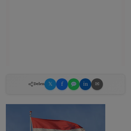
𝕏
f
in
✉
Delen