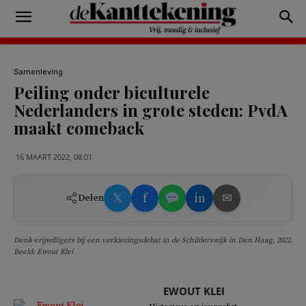
Samenleving
Peiling onder biculturele
Nederlanders in grote steden: PvdA
maakt comeback
16 MAART 2022, 08:01
𝕏
f
in
✉
Delen
Denk-vrijwilligers bij een verkiezingsdebat in de Schilderswijk in Den Haag, 2022.
Beeld: Ewout Klei
EWOUT KLEI