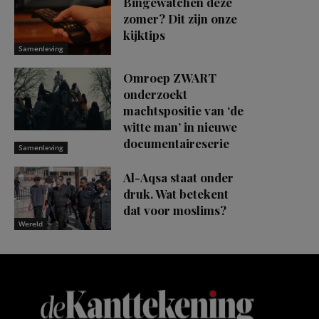
Bingewatchen deze
zomer? Dit zijn onze
kijktips
Samenleving
Omroep ZWART
onderzoekt
machtspositie van ‘de
witte man’ in nieuwe
documentaireserie
Samenleving
Al-Aqsa staat onder
druk. Wat betekent
dat voor moslims?
Wereld