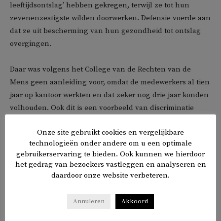
leeftijdsontslag’ hebben gekregen, terwijl ze tot hun
zevenenzestigste wilden doorwerken. Defensie voerde aan
dat ze uit bescherming van hun gezondheid tot ontslag
overgingen.
Daar was volgens het College van de Rechten van de
Mens geen aanleiding voor, omdat de medewerkers al tien
jaar op kantoor werkten en dat zeker nog drie jaar konden
volhouden. Ook dit is een voorbeeld van discriminatie
waarbij bemiddeling cruciaal was.
Onze site gebruikt cookies en vergelijkbare
technologieën onder andere om u een optimale
En Geert Wilders dan?
gebruikerservaring te bieden. Ook kunnen we hierdoor
het gedrag van bezoekers vastleggen en analyseren en
Aan het einde van de ochtend is er ruimte voor vragen. ‘U
daardoor onze website verbeteren.
zegt dat één op de vier Nederlanders te maken heeft met
discriminatie. Nu heeft tijdens de verkiezingen ook één op
Annuleren
Akkoord
de vier Nederlanders op de PVV gestemd, een partij die