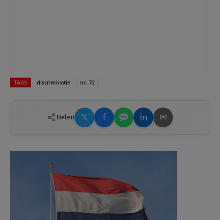
TAGS
discriminatie
nr. 72
𝕏
f
in
✉
Delen