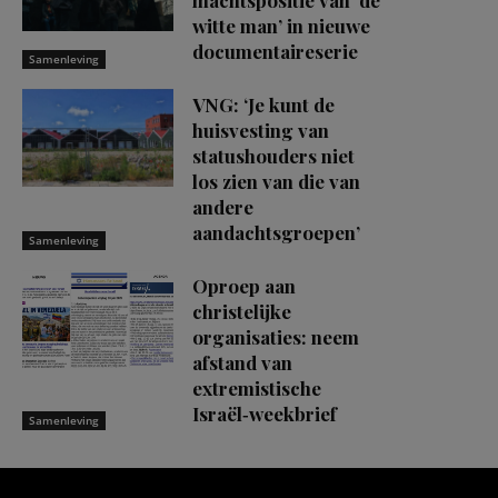
machtspositie van ‘de
witte man’ in nieuwe
documentaireserie
Samenleving
VNG: ‘Je kunt de
huisvesting van
statushouders niet
los zien van die van
andere
aandachtsgroepen’
Samenleving
Oproep aan
christelijke
organisaties: neem
afstand van
extremistische
Israël‑weekbrief
Samenleving