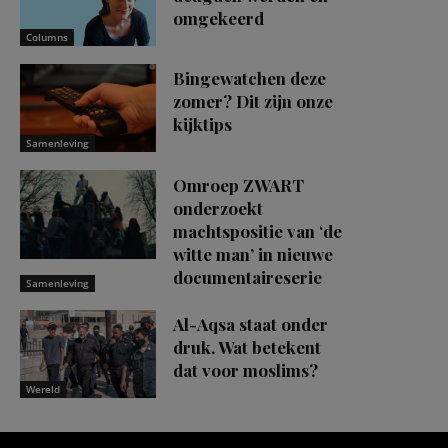
omgekeerd
Columns
Bingewatchen deze
zomer? Dit zijn onze
kijktips
Samenleving
Omroep ZWART
onderzoekt
machtspositie van ‘de
witte man’ in nieuwe
documentaireserie
Samenleving
Al-Aqsa staat onder
druk. Wat betekent
dat voor moslims?
Wereld