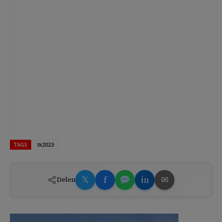
TAGS
tk2023
𝕏
f
in
✉
Delen