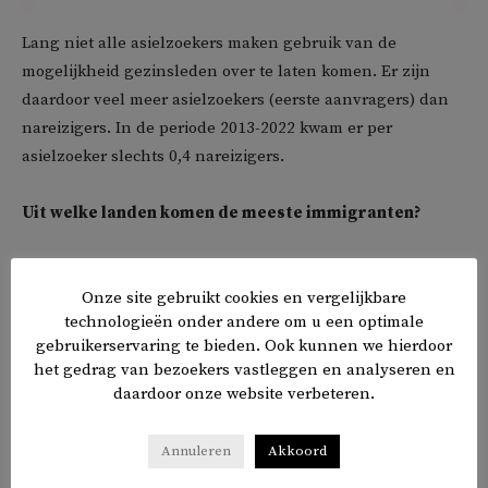
Lang niet alle asielzoekers maken gebruik van de
mogelijkheid gezinsleden over te laten komen. Er zijn
daardoor veel meer asielzoekers (eerste aanvragers) dan
nareizigers. In de periode 2013-2022 kwam er per
asielzoeker slechts 0,4 nareizigers.
Uit welke landen komen de meeste immigranten?
De afgelopen decennia kwam het overgrote merendeel
van de immigranten (88 procent) dus niet als asielzoeker
Onze site gebruikt cookies en vergelijkbare
technologieën onder andere om u een optimale
naar Nederland, maar om andere redenen naar
gebruikerservaring te bieden. Ook kunnen we hierdoor
Nederland. Uit welke landen kwamen deze immigranten?
het gedrag van bezoekers vastleggen en analyseren en
daardoor onze website verbeteren.
Annuleren
Akkoord