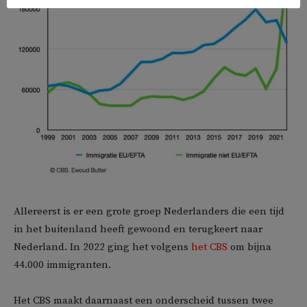
Allereerst is er een grote groep Nederlanders die een tijd
in het buitenland heeft gewoond en terugkeert naar
Nederland. In 2022 ging het volgens
het CBS
om bijna
44.000 immigranten.
Het CBS maakt daarnaast een onderscheid tussen twee