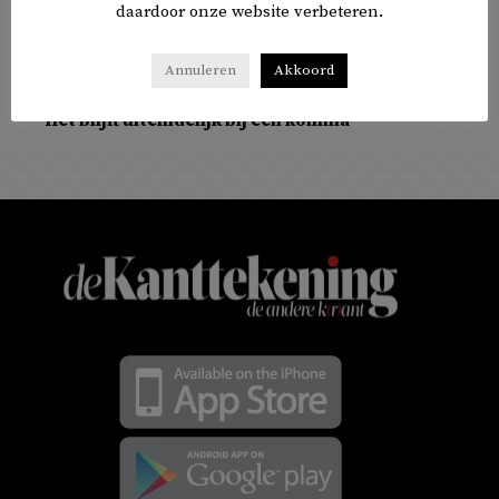
daardoor onze website verbeteren.
Annuleren
Akkoord
COLUMNS
Het blijft uiteindelijk bij een komma