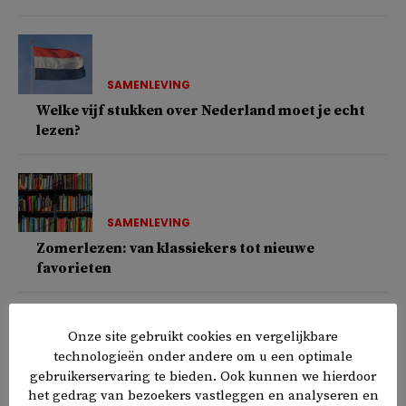
SAMENLEVING
Welke vijf stukken over Nederland moet je echt
lezen?
SAMENLEVING
Zomerlezen: van klassiekers tot nieuwe
favorieten
Onze site gebruikt cookies en vergelijkbare
technologieën onder andere om u een optimale
COLUMNS
gebruikerservaring te bieden. Ook kunnen we hierdoor
Hoe de zonden deugden werden en omgekeerd
het gedrag van bezoekers vastleggen en analyseren en