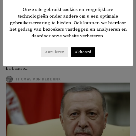
Onze site gebruikt cookies en vergelijkbare
technologieën onder andere om u een optimale
gebruikerservaring te bieden. Ook kunnen we hierdoor
het gedrag van bezoekers vastleggen en analyseren en
Het Westen staat in het Midden-
daardoor onze website verbeteren.
Oosten alleen
Het Westen vindt in het Midden-Oosten nergens gehoor en dat
Annuleren
Akkoord
heeft het aan zichzelf te danken. Door jarenlang wegkijken
moet het nu machteloos toekijken hoe Israël die ene
barbaarse...
THOMAS VON DER DUNK