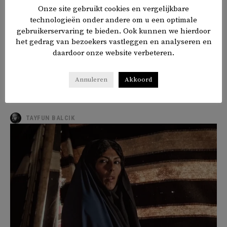
Onze site gebruikt cookies en vergelijkbare
technologieën onder andere om u een optimale
gebruikerservaring te bieden. Ook kunnen we hierdoor
Onbegrip over Giro555-actie:
het gedrag van bezoekers vastleggen en analyseren en
‘Israël heeft toch geen hulp nodig?’
daardoor onze website verbeteren.
Een jaar na het begin van de oorlog in Gaza openen
Annuleren
Akkoord
hulporganisaties Giro555 voor de slachtoffers in het Midden-
Oosten. Dat de opbrengst bestemd is voor alle mensen in
nood...
TAYFUN BALCIK