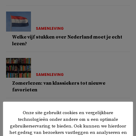
SAMENLEVING
Welke vijf stukken over Nederland moet je echt
lezen?
SAMENLEVING
Zomerlezen: van klassiekers tot nieuwe
favorieten
Onze site gebruikt cookies en vergelijkbare
technologieën onder andere om u een optimale
COLUMNS
gebruikerservaring te bieden. Ook kunnen we hierdoor
Hoe de zonden deugden werden en omgekeerd
het gedrag van bezoekers vastleggen en analyseren en