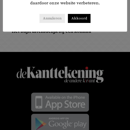
daardoor onze website verbeteren.
Annuleren
Akkoord
COLUMNS
Het blijft uiteindelijk bij een komma