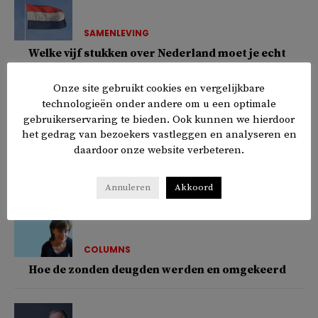
SAMENLEVING
Welke vijf stukken over Nederland moet je echt
lezen?
Onze site gebruikt cookies en vergelijkbare
technologieën onder andere om u een optimale
gebruikerservaring te bieden. Ook kunnen we hierdoor
het gedrag van bezoekers vastleggen en analyseren en
SAMENLEVING
daardoor onze website verbeteren.
Zomerlezen: van klassiekers tot nieuwe
favorieten
Annuleren
Akkoord
COLUMNS
Hoe de zonden deugden werden en omgekeerd