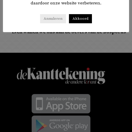
daardoor onze website verbeteren.
Annuleren
Akkoord
COLUMNS
Even wanen we ons aan de oevers van de Bosporus