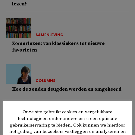
lezen?
SAMENLEVING
Zomerlezen: van klassiekers tot nieuwe
favorieten
COLUMNS
Hoe de zonden deugden werden en omgekeerd
Onze site gebruikt cookies en vergelijkbare
technologieën onder andere om u een optimale
COLUMNS
gebruikerservaring te bieden. Ook kunnen we hierdoor
Het blijft uiteindelijk bij een komma
het gedrag van bezoekers vastleggen en analyseren en