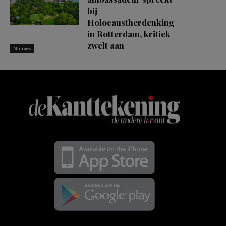
bij
Holocaustherdenking
in Rotterdam, kritiek
zwelt aan
Nieuws