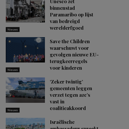
Unesco zet
binnenstad
Paramaribo op lijst
van bedreigd
werelderfgoed
Nieuws
Save the Children
waarschuwt voor
gevolgen nieuwe EU-
terugkeerregels
voor kinderen
Nieuws
‘Zeker twintig’
gemeenten leggen
verzet tegen azc’s
vast in
coalitieakkoord
Nieuws
Israëlische
ambassadeur spreekt