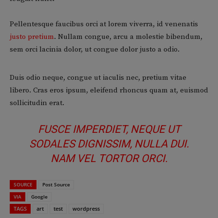
Pellentesque faucibus orci at lorem viverra, id venenatis
justo pretium
. Nullam congue, arcu a molestie bibendum,
sem orci lacinia dolor, ut congue dolor justo a odio.
Duis odio neque, congue ut iaculis nec, pretium vitae
libero. Cras eros ipsum, eleifend rhoncus quam at, euismod
sollicitudin erat.
FUSCE IMPERDIET, NEQUE UT
SODALES DIGNISSIM, NULLA DUI.
NAM VEL TORTOR ORCI.
SOURCE
Post Source
VIA
Google
TAGS
art
test
wordpress