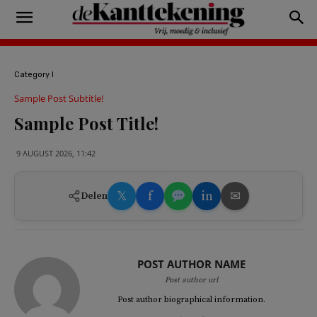
Category I
Sample Post Subtitle!
Sample Post Title!
9 AUGUST 2026, 11:42
𝕏
f
in
✉
Delen
POST AUTHOR NAME
Post author url
Post author biographical information.