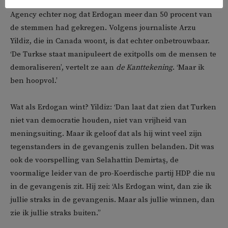
Op dat moment meldde het staatspersbureau Anadolu
Agency echter nog dat Erdogan meer dan 50 procent van
de stemmen had gekregen. Volgens journaliste Arzu
Yildiz, die in Canada woont, is dat echter onbetrouwbaar.
‘De Turkse staat manipuleert de exitpolls om de mensen te
demoraliseren’, vertelt ze aan
de Kanttekening
. ‘Maar ik
ben hoopvol.’
Wat als Erdogan wint? Yildiz: ‘Dan laat dat zien dat Turken
niet van democratie houden, niet van vrijheid van
meningsuiting. Maar ik geloof dat als hij wint veel zijn
tegenstanders in de gevangenis zullen belanden. Dit was
ook de voorspelling van Selahattin Demirtaş, de
voormalige leider van de pro-Koerdische partij HDP die nu
in de gevangenis zit. Hij zei: ‘Als Erdogan wint, dan zie ik
jullie straks in de gevangenis. Maar als jullie winnen, dan
zie ik jullie straks buiten.’’