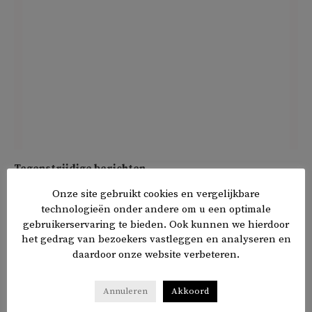
Tegenstrijdige berichten
Onze site gebruikt cookies en vergelijkbare
ANKA Haber Ajansi, gelieerd aan de oppositie,
meldde
aan
technologieën onder andere om u een optimale
het begin van de avond op basis van 2,9 procent van de
gebruikerservaring te bieden. Ook kunnen we hierdoor
het gedrag van bezoekers vastleggen en analyseren en
stemmen dat Kilicdaroglu op voorsprong lag. Hij zou 49,9
daardoor onze website verbeteren.
procent krijgen, tegen 44,7 procent voor Erdogan. In dat
geval zou een tweede ronde nodig zijn.
Annuleren
Akkoord