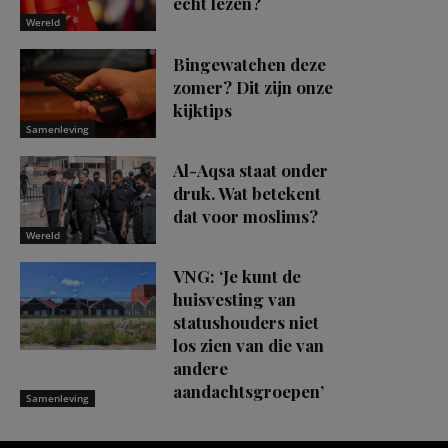
echt lezen?
Wereld
Bingewatchen deze
zomer? Dit zijn onze
kijktips
Samenleving
Al-Aqsa staat onder
druk. Wat betekent
dat voor moslims?
Wereld
VNG: ‘Je kunt de
huisvesting van
statushouders niet
los zien van die van
andere
aandachtsgroepen’
Samenleving