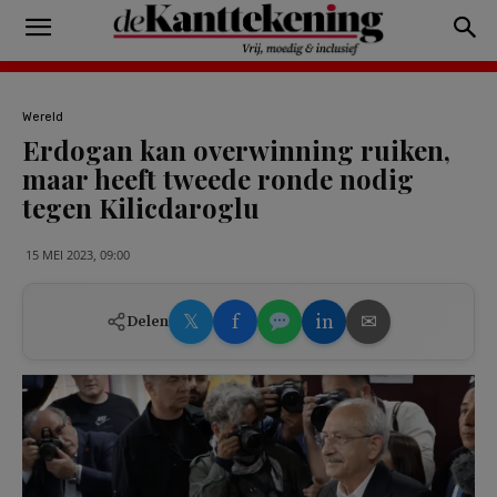
Wereld
Erdogan kan overwinning ruiken,
maar heeft tweede ronde nodig
tegen Kilicdaroglu
15 MEI 2023, 09:00
𝕏
f
in
✉
Delen