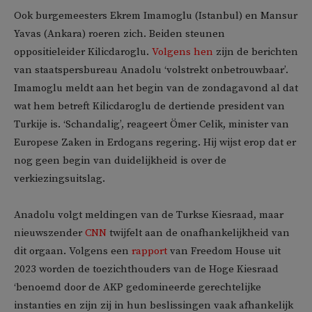
Ook burgemeesters Ekrem Imamoglu (Istanbul) en Mansur
Yavas (Ankara) roeren zich. Beiden steunen
oppositieleider Kilicdaroglu.
Volgens hen
zijn de berichten
van staatspersbureau Anadolu ‘volstrekt onbetrouwbaar’.
Imamoglu meldt aan het begin van de zondagavond al dat
wat hem betreft Kilicdaroglu de dertiende president van
Turkije is. ‘Schandalig’, reageert Ömer Celik, minister van
Europese Zaken in Erdogans regering. Hij wijst erop dat er
nog geen begin van duidelijkheid is over de
verkiezingsuitslag.
Anadolu volgt meldingen van de Turkse Kiesraad, maar
nieuwszender
CNN
twijfelt aan de onafhankelijkheid van
dit orgaan. Volgens een
rapport
van Freedom House uit
2023 worden de toezichthouders van de Hoge Kiesraad
‘benoemd door de AKP gedomineerde gerechtelijke
instanties en zijn zij in hun beslissingen vaak afhankelijk