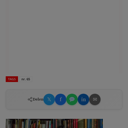
TAGS
nr. 65
𝕏
f
in
✉
Delen