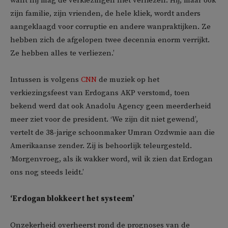
want hij mag de verkiezingen niet verliezen. Hij, maar ook
zijn familie, zijn vrienden, de hele kliek, wordt anders
aangeklaagd voor corruptie en andere wanpraktijken. Ze
hebben zich de afgelopen twee decennia enorm verrijkt.
Ze hebben alles te verliezen.’
Intussen is volgens
CNN
de muziek op het
verkiezingsfeest van Erdogans AKP verstomd, toen
bekend werd dat ook Anadolu Agency geen meerderheid
meer ziet voor de president. ‘We zijn dit niet gewend’,
vertelt de 38-jarige schoonmaker Umran Ozdwmie aan die
Amerikaanse zender. Zij is behoorlijk teleurgesteld.
‘Morgenvroeg, als ik wakker word, wil ik zien dat Erdogan
ons nog steeds leidt.’
‘Erdogan blokkeert het systeem’
Onzekerheid overheerst rond de prognoses van de