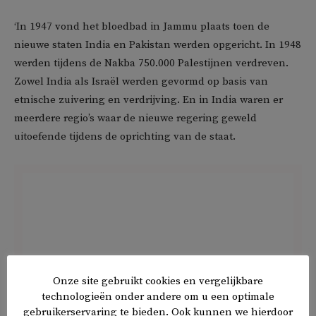
‘In 1947 vond het bloedbad in Jammu plaats toen de
nieuwe staten India en Pakistan werden opgericht. In 1948
werden tijdens de Nakba 750.000 Palestijnen verdreven.
Zowel India als Israël werden gevormd op basis van
etnische zuivering en verdrijving. En in India waren er
meerdere regio’s waar de nieuwe regering geweld
uitoefende tijdens de oprichting van de staat.
Onze site gebruikt cookies en vergelijkbare
technologieën onder andere om u een optimale
gebruikerservaring te bieden. Ook kunnen we hierdoor