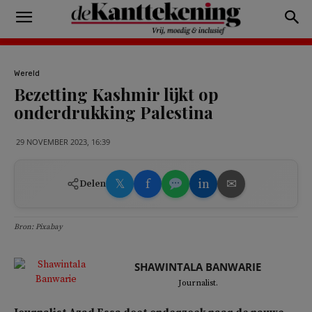
Wereld
Bezetting Kashmir lijkt op
onderdrukking Palestina
29 NOVEMBER 2023, 16:39
𝕏
f
in
✉
Delen
Bron: Pixabay
SHAWINTALA BANWARIE
Journalist.