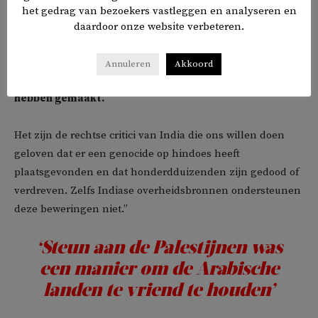
het gedrag van bezoekers vastleggen en analyseren en
daardoor onze website verbeteren.
Annuleren
Akkoord
De hindoes schijnen ook een etnische zuivering te
hebben gemaakt.
Het zijn de rechtse critici van India die ons willen doen
geloven dat er een genocide op hindoes heeft
plaatsgevonden en dat honderdduizenden zijn gedood of
verdreven. Zelfs Indiase overheidsbronnen ondersteunen
deze beweringen niet.”
‘Steun aan de Palestijnen was
een manier om de Arabische
landen te vriend te houden’