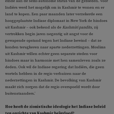
einde aan de semi-autonome status van de gebieden. Voor
Indiërs werd het mogelijk om in Kashmir te wonen en er
land te kopen. Een paar maanden later verzekerde een
hooggeplaatste Indiase diplomaat in New York de hindoes
uit Kashmir – ook bekend als de
Kashmiri pandits
, zij
vertrokken begin jaren negentig uit angst voor de
gewapende opstand tegen het Indiase bewind – dat ze
konden terugkeren naar aparte nederzettingen. Moslims
uit Kashmir willen echter geen separate steden voor
hindoes maar in harmonie met hen samenleven zoals ze
deden. Ook wil de Indiase regering dat Indiërs, die geen
wortels hebben in de regio verhuizen naar de
nederzettingen in Kashmir. De bevolking van Kashmir
maakt zich zorgen dat de regio overspoeld wordt door
buitenstaanders.’
Hoe heeft de zionistische ideologie het Indiase beleid
ten opzichte van Kashmir beïnvloed?