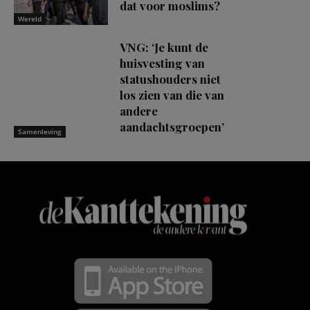
dat voor moslims?
Wereld
VNG: ‘Je kunt de
huisvesting van
statushouders niet
los zien van die van
andere
aandachtsgroepen’
Samenleving