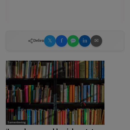
𝕏
f
in
✉
Delen
Samenleving