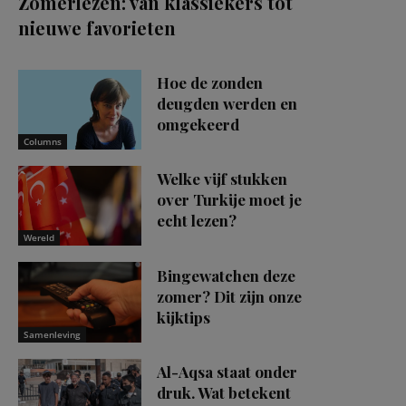
Zomerlezen: van klassiekers tot
nieuwe favorieten
Hoe de zonden
deugden werden en
omgekeerd
Columns
Welke vijf stukken
over Turkije moet je
echt lezen?
Wereld
Bingewatchen deze
zomer? Dit zijn onze
kijktips
Samenleving
Al-Aqsa staat onder
druk. Wat betekent