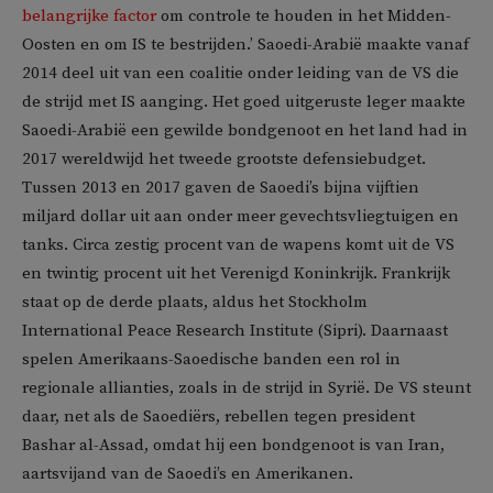
belangrijke factor
om controle te houden in het Midden-
Oosten en om IS te bestrijden.’ Saoedi-Arabië maakte vanaf
2014 deel uit van een coalitie onder leiding van de VS die
de strijd met IS aanging. Het goed uitgeruste leger maakte
Saoedi-Arabië een gewilde bondgenoot en het land had in
2017 wereldwijd het tweede grootste defensiebudget.
Tussen 2013 en 2017 gaven de Saoedi’s bijna vijftien
miljard dollar uit aan onder meer gevechtsvliegtuigen en
tanks. Circa zestig procent van de wapens komt uit de VS
en twintig procent uit het Verenigd Koninkrijk. Frankrijk
staat op de derde plaats, aldus het Stockholm
International Peace Research Institute (Sipri). Daarnaast
spelen Amerikaans-Saoedische banden een rol in
regionale allianties, zoals in de strijd in Syrië. De VS steunt
daar, net als de Saoediërs, rebellen tegen president
Bashar al-Assad, omdat hij een bondgenoot is van Iran,
aartsvijand van de Saoedi’s en Amerikanen.