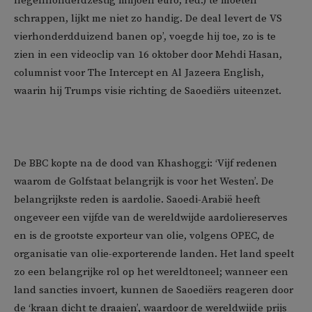
negenhonderdzestig miljoen euro, red.) te moeten
schrappen, lijkt me niet zo handig. De deal levert de VS
vierhonderdduizend banen op’, voegde hij toe, zo is te
zien in een videoclip van 16 oktober door Mehdi Hasan,
columnist voor The Intercept en Al Jazeera English,
waarin hij Trumps visie richting de Saoediërs uiteenzet.
De BBC kopte na de dood van Khashoggi: ‘Vijf redenen
waarom de Golfstaat belangrijk is voor het Westen’. De
belangrijkste reden is aardolie. Saoedi-Arabië heeft
ongeveer een vijfde van de wereldwijde aardoliereserves
en is de grootste exporteur van olie, volgens OPEC, de
organisatie van olie-exporterende landen. Het land speelt
zo een belangrijke rol op het wereldtoneel; wanneer een
land sancties invoert, kunnen de Saoediërs reageren door
de ‘kraan dicht te draaien’, waardoor de wereldwijde prijs