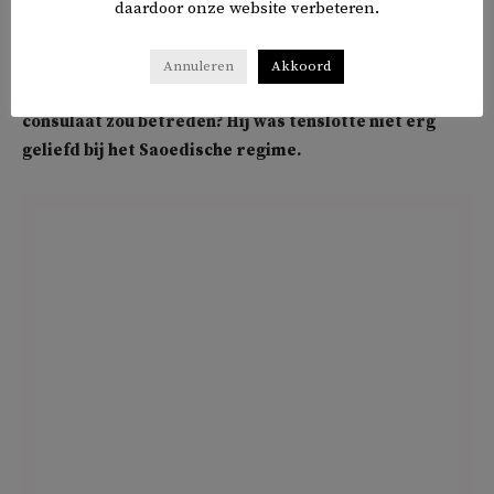
Medina.’
daardoor onze website verbeteren.
Had Khashoggi kunnen vermoeden dat er iets
Annuleren
Akkoord
vervelends kon plaatsvinden wanneer hij het
consulaat zou betreden? Hij was tenslotte niet erg
geliefd bij het Saoedische regime.