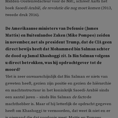
Midden-Oostenredacteur voor de NRC, schreef Aarts het
boek
Saoedi-Arabië, de revolutie die nog moet komen
(2013,
tweede druk 2016).
De Amerikaanse ministers van Defensie (James
Mattis) en Buitenlandse Zaken (Mike Pompeo) zeiden
in november, net als president Trump, dat de CIA geen
direct bewijs heeft dat Mohammed bin Salman achter
de dood op Jamal Khashoggi zit. Is Bin Salman volgens
u direct betrokken, was hij opdrachtgever tot de
moord?
‘Het is zeer onwaarschijnlijk dat Bin Salman er niets van
geweten heeft, gezien zijn positie en gezien de hiërarchie
en machtsstructuur in het koninkrijk Saoedi-Arabië sinds
een aantal jaren – sinds Bin Salman
de facto
de
machthebber is. Maar of hij letterlijk de opdracht gegeven
heeft om Khashoggi te vermoorden, dat weet ik niet en er
is niemand die dat voorlopig weet. Mattis en Pompeo