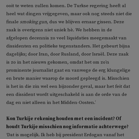
ooit te weten zullen komen. De Turkse regering heeft al
heel wat dingen vrijgegeven, maar ook nog steeds niet die
finale
smoking gun
, dus we blijven ernaar gissen. Deze
zaak is overigens niet uniek hè. We hebben in de
afgelopen decennia zo veel liquidaties meegemaakt van
dissidenten en politieke tegenstanders. Het gebeurt bijna
dagelijks; door Iran, door Rusland, door Israël. Deze zaak
is zo in het nieuws gekomen, omdat het om zo’n
prominente journalist gaat en vanwege de erg klungelige
en brute manier waarop de moord gepleegd is. Misschien
is het in die zin wel een bijzonder geval, maar het feit dat
een dissident wordt uitgeschakeld is aan de orde van de
dag en niet alleen in het Midden-Oosten.’
Kon Turkije rekening houden met een incident? Of
houdt Turkije misschien nog informatie achterwege?
‘Dat is mogelijk. Ik heb bij president Erdogan vanaf het