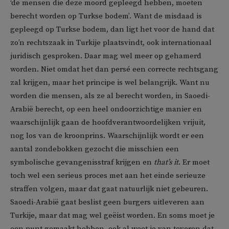
‘de mensen die deze moord gepleegd hebben, moeten
berecht worden op Turkse bodem’. Want de misdaad is
gepleegd op Turkse bodem, dan ligt het voor de hand dat
zo’n rechtszaak in Turkije plaatsvindt, ook internationaal
juridisch gesproken. Daar mag wel meer op gehamerd
worden. Niet omdat het dan persé een correcte rechtsgang
zal krijgen, maar het principe is wel belangrijk. Want nu
worden die mensen, als ze al berecht worden, in Saoedi-
Arabië berecht, op een heel ondoorzichtige manier en
waarschijnlijk gaan de hoofdverantwoordelijken vrijuit,
nog los van de kroonprins. Waarschijnlijk wordt er een
aantal zondebokken gezocht die misschien een
symbolische gevangenisstraf krijgen en
that’s it
. Er moet
toch wel een serieus proces met aan het einde serieuze
straffen volgen, maar dat gaat natuurlijk niet gebeuren.
Saoedi-Arabië gaat beslist geen burgers uitleveren aan
Turkije, maar dat mag wel geëist worden. En soms moet je
een punt gemaakt hebben, ook al weet je van tevoren dat