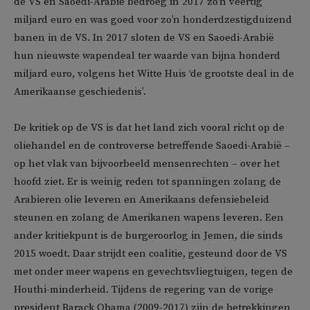
de VS en Saoedi-Arabië bedroeg in 2017 zo’n veertig
miljard euro en was goed voor zo’n honderdzestigduizend
banen in de VS. In 2017 sloten de VS en Saoedi-Arabië
hun nieuwste wapendeal ter waarde van bijna honderd
miljard euro, volgens het Witte Huis ‘de grootste deal in de
Amerikaanse geschiedenis’.
De kritiek op de VS is dat het land zich vooral richt op de
oliehandel en de controverse betreffende Saoedi-Arabië –
op het vlak van bijvoorbeeld mensenrechten – over het
hoofd ziet. Er is weinig reden tot spanningen zolang de
Arabieren olie leveren en Amerikaans defensiebeleid
steunen en zolang de Amerikanen wapens leveren. Een
ander kritiekpunt is de burgeroorlog in Jemen, die sinds
2015 woedt. Daar strijdt een coalitie, gesteund door de VS
met onder meer wapens en gevechtsvliegtuigen, tegen de
Houthi-minderheid. Tijdens de regering van de vorige
president Barack Obama (2009-2017) zijn de betrekkingen