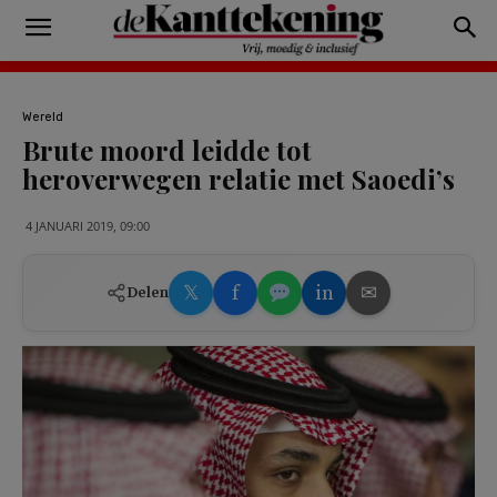
Wereld
Brute moord leidde tot
heroverwegen relatie met Saoedi’s
4 JANUARI 2019, 09:00
𝕏
f
in
✉
Delen