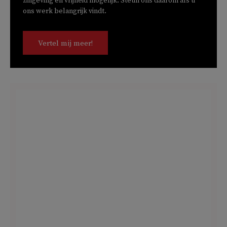
zingeving en vrijheid mogelijk. Steun ons daarom als u
ons werk belangrijk vindt.
Vertel mij meer!