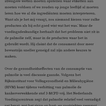
strengere wetten moeten opstellen waar etiketten aan
moeten voldoen of we zouden op jonge leeftijd al moeten
leren hoe we al die ingrediënten moeten interpreteren.
Want als je het mij vraagt, zou niemand kiezen voor zulke
producten als hij echt goed wist wat het was.’ Maar de
voedingsdeskundige herhaalt dat het probleem niet zit in
de palmolie zelf, maar in de producten waar het in
gebruikt wordt. Hij claimt dat de consument door meer
bewustzijn sneller geneigd zal zijn andere keuzes te
maken.
Over de gezondheidseffecten van de consumptie van
palmolie is veel discussie gaande. Volgens het
Rijksinstituut voor Volksgezondheid en Milieuhygiëne
(RIVM) komt tijdens verhitting van palmolie de
kankerverwekkende stof 3-MCPD vrij. Het Nederlands
Voedingscentrum zegt dat palmolie relatief veel verzadigd
vet bevat, wat het risico op hart- en vaatziekten vergroot.