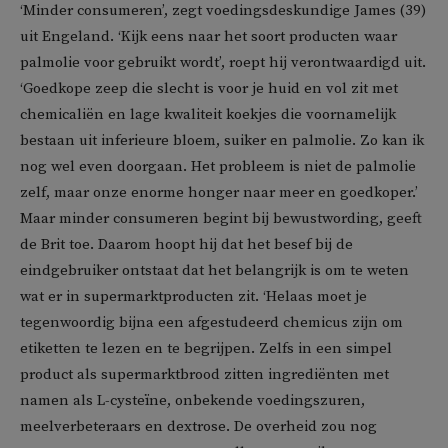
‘Minder consumeren’, zegt voedingsdeskundige James (39)
uit Engeland. ‘Kijk eens naar het soort producten waar
palmolie voor gebruikt wordt’, roept hij verontwaardigd uit.
‘Goedkope zeep die slecht is voor je huid en vol zit met
chemicaliën en lage kwaliteit koekjes die voornamelijk
bestaan uit inferieure bloem, suiker en palmolie. Zo kan ik
nog wel even doorgaan. Het probleem is niet de palmolie
zelf, maar onze enorme honger naar meer en goedkoper.’
Maar minder consumeren begint bij bewustwording, geeft
de Brit toe. Daarom hoopt hij dat het besef bij de
eindgebruiker ontstaat dat het belangrijk is om te weten
wat er in supermarktproducten zit. ‘Helaas moet je
tegenwoordig bijna een afgestudeerd chemicus zijn om
etiketten te lezen en te begrijpen. Zelfs in een simpel
product als supermarktbrood zitten ingrediënten met
namen als L-cysteïne, onbekende voedingszuren,
meelverbeteraars en dextrose. De overheid zou nog