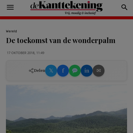
Wereld
De toekomst van de wonderpalm
17 OKTOBER 2018, 11:49
𝕏
f
in
✉
Delen