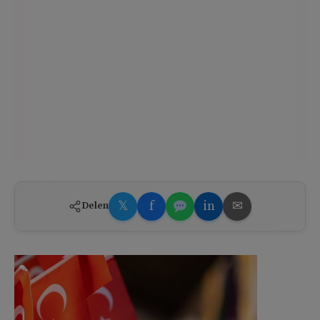
𝕏
f
in
✉
Delen