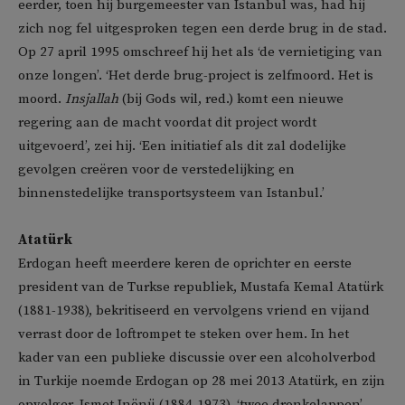
eerder, toen hij burgemeester van Istanbul was, had hij
zich nog fel uitgesproken tegen een derde brug in de stad.
Op 27 april 1995 omschreef hij het als ‘de vernietiging van
onze longen’. ‘Het derde brug-project is zelfmoord. Het is
moord.
Insjallah
(bij Gods wil, red.) komt een nieuwe
regering aan de macht voordat dit project wordt
uitgevoerd’, zei hij. ‘Een initiatief als dit zal dodelijke
gevolgen creëren voor de verstedelijking en
binnenstedelijke transportsysteem van Istanbul.’
Atatürk
Erdogan heeft meerdere keren de oprichter en eerste
president van de Turkse republiek, Mustafa Kemal Atatürk
(1881-1938), bekritiseerd en vervolgens vriend en vijand
verrast door de loftrompet te steken over hem. In het
kader van een publieke discussie over een alcoholverbod
in Turkije noemde Erdogan op 28 mei 2013 Atatürk, en zijn
opvolger, Ismet Inönü (1884-1973), ‘twee dronkelappen’,