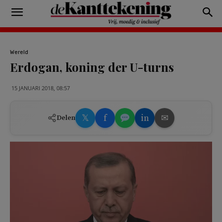
Wereld
Erdogan, koning der U-turns
15 JANUARI 2018, 08:57
𝕏
f
in
✉
Delen