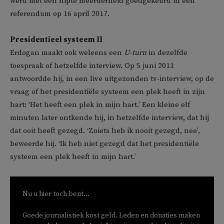
werd met een nipte meerderheid goedgekeurd in een
referendum op 16 april 2017.
Presidentieel systeem
II
Erdogan maakt ook weleens een
U-turn
in dezelfde
toespraak of hetzelfde interview. Op 5 juni 2011
antwoordde hij, in een live uitgezonden tv-interview, op de
vraag of het presidentiële systeem een plek heeft in zijn
hart: ‘Het heeft een plek in mijn hart.’ Een kleine elf
minuten later ontkende hij, in hetzelfde interview, dat hij
dat ooit heeft gezegd. ‘Zoiets heb ik nooit gezegd, nee’,
beweerde hij. ‘Ik heb niet gezegd dat het presidentiële
systeem een plek heeft in mijn hart.’
Nu u hier toch bent...
Goede journalistiek kost geld. Leden en donaties maken