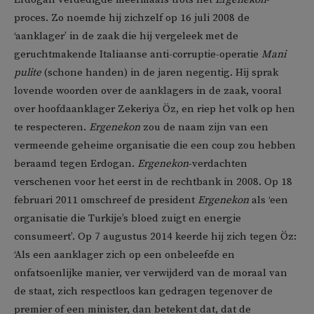
proces. Zo noemde hij zichzelf op 16 juli 2008 de
‘aanklager’ in de zaak die hij vergeleek met de
geruchtmakende Italiaanse anti-corruptie-operatie
Mani
pulite
(schone handen) in de jaren negentig. Hij sprak
lovende woorden over de aanklagers in de zaak, vooral
over hoofdaanklager Zekeriya Öz, en riep het volk op hen
te respecteren.
Ergenekon
zou de naam zijn van een
vermeende geheime organisatie die een coup zou hebben
beraamd tegen Erdogan.
Ergenekon
-verdachten
verschenen voor het eerst in de rechtbank in 2008. Op 18
februari 2011 omschreef de president
Ergenekon
als ‘een
organisatie die Turkije’s bloed zuigt en energie
consumeert’. Op 7 augustus 2014 keerde hij zich tegen Öz:
‘Als een aanklager zich op een onbeleefde en
onfatsoenlijke manier, ver verwijderd van de moraal van
de staat, zich respectloos kan gedragen tegenover de
premier of een minister, dan betekent dat, dat de