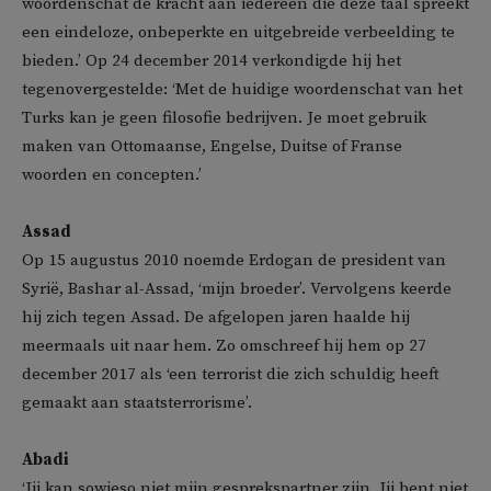
woordenschat de kracht aan iedereen die deze taal spreekt
een eindeloze, onbeperkte en uitgebreide verbeelding te
bieden.’ Op 24 december 2014 verkondigde hij het
tegenovergestelde: ‘Met de huidige woordenschat van het
Turks kan je geen filosofie bedrijven. Je moet gebruik
maken van Ottomaanse, Engelse, Duitse of Franse
woorden en concepten.’
Assad
Op 15 augustus 2010 noemde Erdogan de president van
Syrië, Bashar al-Assad, ‘mijn broeder’. Vervolgens keerde
hij zich tegen Assad. De afgelopen jaren haalde hij
meermaals uit naar hem. Zo omschreef hij hem op 27
december 2017 als ‘een terrorist die zich schuldig heeft
gemaakt aan staatsterrorisme’.
Abadi
‘Jij kan sowieso niet mijn gesprekspartner zijn. Jij bent niet