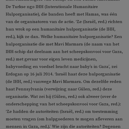
De Turkse ngo IHH (Interationale Humanitaire
Hulporganisatie), die banden heeft met Hamas, was één
van de organisatoren van de actie. ‘Ze (Israël, red.) richten
hun wrok op een humanitaire hulporganisatie (de IHH,
red.), kijk ze dan. Welke humanitaire hulporganisatie? Een
hulporganisatie die met Mavi Marmara (de naam van het
IHH-schip dat deelnam aan het scheepskonvooi voor Gaza,
red.) met gevaar voor eigen leven medicijnen,
babyvoeding en voedsel bracht naar baby’s in Gaza’, zei
Erdogan op 16 juli 2014. ‘Israël haat deze hulporganisatie
(de IHH, red.) vanwege Mavi Marmara. Om dezelfde reden
haat Pennsylvania (verwijzing naar Gülen, red.) deze
organisatie. Wat zei hij (Gülen, red.) ook alweer (over de
onderschepping van het scheepskonvooi voor Gaza, red.):
‘Ze hadden de autoriteiten (Israël, red.) om toestemming
moeten vragen (om hulpgoederen te mogen afleveren aan
mensen in Gaza, red.).’ Wie zijn die autoriteiten? Degenen