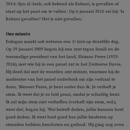
2014: ‘Ayn al-Arab, ook bekend als Kobani, is gevallen of
staat op het punt om te vallen.’ Op 6 januari 2015 zei hij: ‘Is
Kobani gevallen? Het is niet gevallen.’
One minute
Erdogan maakt ook weleens een
U-turn
op dezelfde dag.
Op 29 januari 2009 begon hij een
rant
tegen Israël en de
toenmalige president van het land, Shimon Peres (1923-
2016), met wie hij in een panel zat in het Zwitserse Davos.
Hij deed dat met de woorden
one minute
, waarmee hij de
moderator van het panel onderbrak om zijn verhaal te
doen. ‘Meneer Peres, je bent ouder dan ik. Je verheft je
stem. Ik weet dat je zo luid praat, omdat je schuldig bent.
Ik zal mijn stem niet verheffen (verheft zijn stem, red.),
weet dat’, begon hij. ‘Wat betreft doden, jullie kunnen heel
goed doden. Ik weet heel goed hoe jullie kinderen op
stranden hebben beschoten en gedood.’ Hij ging nog even