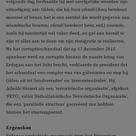
volgende dag herhaalde hij met soortgelijke woorden zijn
uitnodiging aan Gülen, die hij
hoca
efendi
(
hoca
betekent
meester of leraar, het is een eretitel die wordt gegeven aan
islamitische leraren;
efendi
betekent heer, red.) noemde,
zoals hij toentertijd wel vaker deed, en gaf aan bereid te
zijn er alles aan te doen om zijn remigratie te realiseren.
Na het corruptieschandaal dat op 17 december 2013
openbaar werd en corruptie binnen de naaste kring van
Erdogan aan het licht bracht, verklaarde de president dat
het schandaal een complot was van gülenisten en riep hij
Gülen uit tot ‘landverrader’ en ‘terroristenleider’. Hij
labelde
Hizmet als een ‘terroristische organisatie’, afgekort
‘FETÖ’, voluit ‘Fethullahistische Terroristische Organisatie’,
die een ‘parallelle structuur’ gecreëerd zou hebben
binnen het staatsapparaat.
Ergenekon
Erdogan verdedigde meermaals trots het
Ergenekon
-