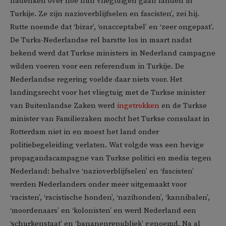
nadenken over hoe hun vliegtuigen gaan landen in
Turkije. Ze zijn nazioverblijfselen en fascisten’, zei hij.
Rutte noemde dat ‘bizar’, ‘onacceptabel’ en ‘zeer ongepast’.
De Turks-Nederlandse rel barstte los in maart nadat
bekend werd dat Turkse ministers in Nederland campagne
wilden voeren voor een referendum in Turkije. De
Nederlandse regering voelde daar niets voor. Het
landingsrecht voor het vliegtuig met de Turkse minister
van Buitenlandse Zaken werd
ingetrokken
en de Turkse
minister van Familiezaken mocht het Turkse consulaat in
Rotterdam niet in en moest het land onder
politiebegeleiding verlaten. Wat volgde was een hevige
propagandacampagne van Turkse politici en media tegen
Nederland: behalve ‘nazioverblijfselen’ en ‘fascisten’
werden Nederlanders onder meer uitgemaakt voor
‘racisten’, ‘racistische honden’, ‘nazihonden’, ‘kannibalen’,
‘moordenaars’ en ‘kolonisten’ en werd Nederland een
‘schurkenstaat’ en ‘bananenrepubliek’ genoemd. Na al