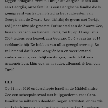
Liggen Erdogans
roots
in Turkije of Georgië? ‘Ik ben ook
een Georgiër, onze familie is een Georgische familie die is
gemigreerd van Batoemi (stad in het zuidwesten van
Georgië aan de Zwarte Zee, dichtbij de grens met Turkije,
red.) naar Rize (de grootste Turkse stad aan de Zwarte Zee,
tussen Trabzon en Batoemi, red.)’, zei hij op 11 augustus
2004 tijdens een bezoek aan Georgië. Op 6 augustus 2014
verklaarde hij: ‘Ze hebben van alles gezegd over mij. Zo
zei iemand dat ik een Georgiër ben en weer iemand
anders zei nog veel lelijkere dingen, zoals dat ik een
Armeniër ben. Mijn opa, mijn vader, allemaal, ik ben een
Turk.’
IHH
Op 31 mei 2010 onderschepte Israël in de Middellandse
Zee een scheepskonvooi met hulpgoederen voor Gaza.
Israëlische militairen doodden negen activisten, onder wie
acht staatsburgers van Turkije en een Turkse Amerikaan.