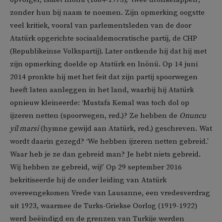
zonder hun bij naam te noemen. Zijn opmerking oogstte
veel kritiek, vooral van parlementsleden van de door
Atatürk opgerichte sociaaldemocratische partij, de CHP
(Republikeinse Volkspartij). Later ontkende hij dat hij met
zijn opmerking doelde op Atatürk en Inönü. Op 14 juni
2014 pronkte hij met het feit dat zijn partij spoorwegen
heeft laten aanleggen in het land, waarbij hij Atatürk
opnieuw kleineerde: ‘Mustafa Kemal was toch dol op
ijzeren netten (spoorwegen, red.)? Ze hebben de
Onuncu
yil marsi
(hymne gewijd aan Atatürk, red.) geschreven. Wat
wordt daarin gezegd? ‘We hebben ijzeren netten gebreid.’
Waar heb je ze dan gebreid man? Je hebt niets gebreid.
Wij hebben ze gebreid, wij!’ Op 29 september 2016
bekritiseerde hij de onder leiding van Atatürk
overeengekomen Vrede van Lausanne, een vredesverdrag
uit 1923, waarmee de Turks-Griekse Oorlog (1919-1922)
werd beëindigd en de grenzen van Turkije werden