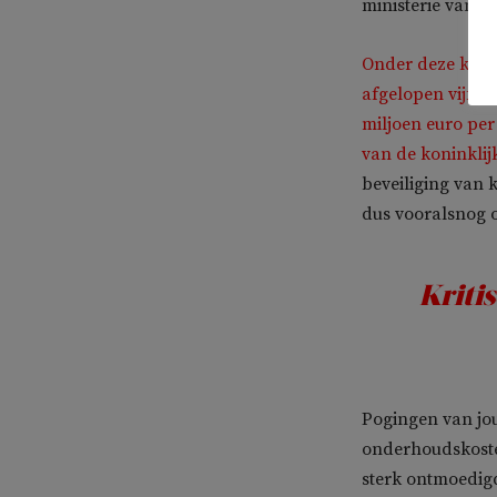
ministerie van F
Onder deze koste
afgelopen vijf j
miljoen euro pe
van de koninklijk
beveiliging van k
dus vooralsnog o
Kriti
Pogingen van jou
onderhoudskoste
sterk ontmoedigd.