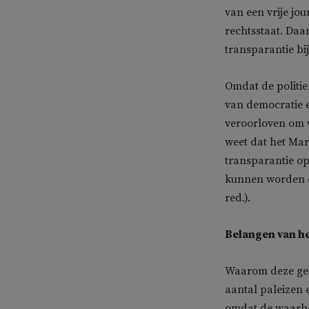
van een vrije jo
rechtsstaat. Daar
transparantie bi
Omdat de politi
van democratie e
veroorloven om w
weet dat het Mar
transparantie op t
kunnen worden d
red.).
Belangen van h
Waarom deze geh
aantal paleizen e
omdat de waarhe