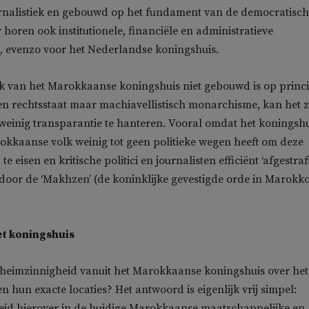
urnalistiek en gebouwd op het fundament van de democratisc
 horen ook institutionele, financiële en administratieve
j, evenzo voor het Nederlandse koningshuis.
ek van het Marokkaanse koningshuis niet gebouwd is op princ
n rechtsstaat maar machiavellistisch monarchisme, kan het z
einig transparantie te hanteren. Vooral omdat het koningshu
okkaanse volk weinig tot geen politieke wegen heeft om deze
e eisen en kritische politici en journalisten efficiënt ‘afgestraft
oor de ‘Makhzen’ (de koninklijke gevestigde orde in Marokko
et koningshuis
eimzinnigheid vanuit het Marokkaanse koningshuis over het
n hun exacte locaties? Het antwoord is eigenlijk vrij simpel:
id hierover in de huidige Marokkaanse maatschappelijke en