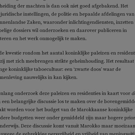
cheiding der machten is dan ook niet goed afgebakend. Het
juridische instellingen, de politie en bepaalde afdelingen van
innenlandse Zaken, waaronder inlichtingendiensten, inzetten
oelige dossiers wil onderzoeken en daarover publiceren in
teren en het werk onmogelijk te maken.
de kwestie rondom het aantal koninklijke paleizen en resident
 zij met zich meebrengen strikte geheimhouding. Het resultaat
ge koninklijke taboecultuur: een ‘zwarte doos’ waar de
enleving nauwelijks in kan kijken.
enlang onderzoek deze paleizen en residenties in kaart voor
d
een belangrijke discussie los te maken over de bovengemidd
akt worden voor het budget van de Marokkaanse koninklijke
andere budgetten weer onder gemiddeld zijn maar hogere priori
 onderwijs. Deze discussie komt vanuit Marokko maar moeizaa
nwege de gebrekkige persvrijheid en vrijheid van meningsuit