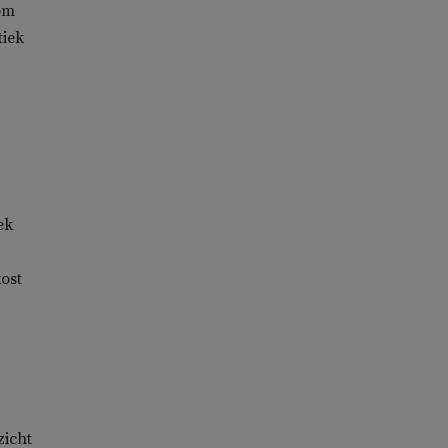
om
tiek
ek
ost
zicht