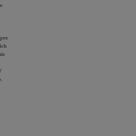
he
ipes
ich
is
’
,