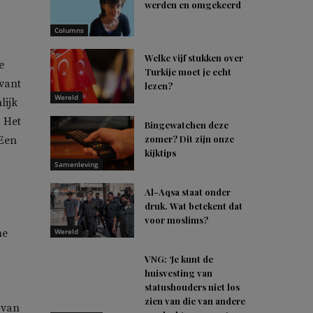
werden en omgekeerd
Columns
Welke vijf stukken over
e
Turkije moet je echt
vant
lezen?
Wereld
lijk
. Het
Bingewatchen deze
zomer? Dit zijn onze
 Een
kijktips
Samenleving
Al-Aqsa staat onder
druk. Wat betekent dat
voor moslims?
he
Wereld
VNG: ‘Je kunt de
huisvesting van
statushouders niet los
zien van die van andere
 van