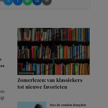
𝕏
f
in
✉
en
n
ies
Samenleving
Zomerlezen: van klassiekers
tot nieuwe favorieten
nde
ijl
Hoe de zonden deugden