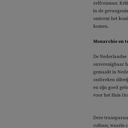
zelfcensuur. Kri
in de gevangenis
omtrent het kon
komen.
Monarchie en t
De Nederlandse s
onverenigbaar ho
gemaakt in Neder
ontbreken dikwij
en zijn goed geï
voor het Huis Or
Deze transparant
cultuur, waarin 