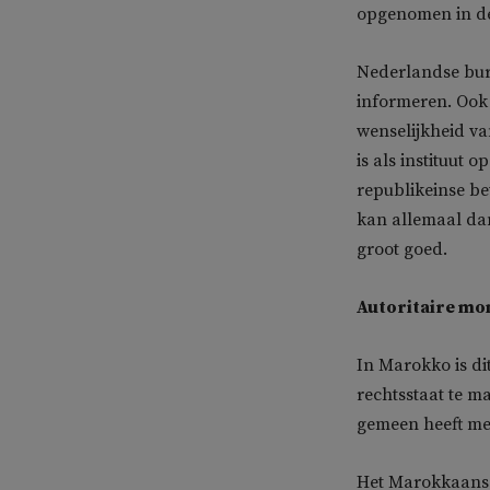
opgenomen in de
Nederlandse burg
informeren. Ook 
wenselijkheid va
is als instituut 
republikeinse be
kan allemaal dan
groot goed.
Autoritaire mo
In Marokko is d
rechtsstaat te m
gemeen heeft met
Het Marokkaanse