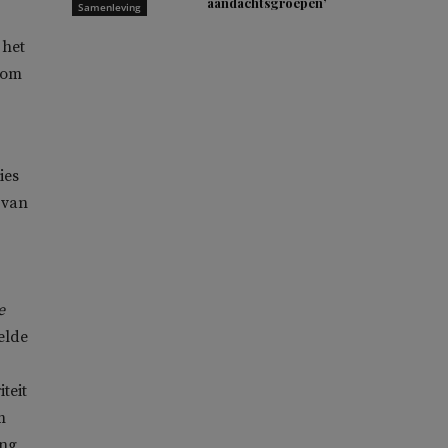
aandachtsgroepen’
Samenleving
 het
 om
ies
 van
e
elde
teit
m
ing