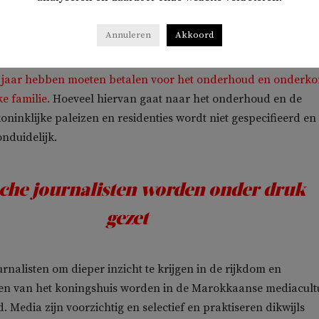
inanciën publiceert onder het kopje ‘Cour Royale’.
Annuleren
Akkoord
npost te vinden in de
Loi de finances
valt te lezen dat de
aar, Marokkaanse belastingbetalers consistent meer dan 200
r jaar hebben moeten betalen voor het onderhoud en onderk
e familie.
Hoeveel hiervan gaat naar het onderhoud en de
oninklijke paleizen en residenties wordt niet gespecifieerd en 
nduidelijk.
sche journalisten worden onder druk
gezet
rnalisten om dieper inzicht te krijgen in de rijkdom en
n van het koningshuis worden in de Marokkaanse mediacult
 Media zijn voorzichtig en selectief en praktiseren dikwijls