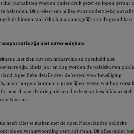
tische journalisten worden onder druk gezet en lopen gevaar 
 te belanden. Dit creëert een milieu waar onderzoeksjournalis
ingshuis binnen Marokko bijna onmogelijk van de grond kan
ransparantie zijn niet onverenigbaar
ituatie laat zien dat een monarchie en openheid niet
even te zijn. Sinds jaar en dag worden de paleiskosten publi
land. Specifieke details over de kosten voor beveiliging
ls, maar burgers kunnen in grote lijnen weten wat hun vorst k
nformeerd over de drie paleizen die de staat beschikbaar stelt
anje-Nassau.
ie heeft alles te maken met de open Nederlandse politieke
controle en verantwoording centraal staan. Dit alles onder toe