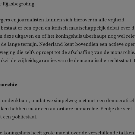
 Rijksbegroting.
ers en journalisten kunnen zich hierover in alle vrijheid
bestaat er een open en kritisch maatschappelijk debat over d
n deze uitgaven en of het koningshuis überhaupt nog wel rele
op de lange termijn. Nederland kent bovendien een actieve open
weging die zelfs oproept tot de afschaffing van de monarchie
kzij de vrijheidsgaranties van de democratische rechtsstaat.
narchie
it ondenkbaar, omdat we simpelweg niet met een democratisc
aken hebben maar een autoritaire monarchie. Eentje die veel
 een politiestaat.
 koningshuis heeft grote macht over de verschillende takken