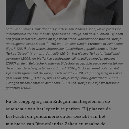
Foto: Rob Stevens. Dirk Rochtus (1961) is een Vlaamse schrijver en professor
Internationale Politiek, met als specialisatie Turkije, aan de KU Leuven. Hij heeft
een groot aantal publicaties op zijn naam staan, waaronder de boeken ‘Turkije:
de terugkeer van de sultan’ (2016) en ‘Turbulent Turkije: Europese of Aziatische
tijger?’ (2011), de in wetenschappelijke tijdschriften gepubliceerde artikelen
‘Turkse ‘Ostpolitik’ omarmt Armenië’ (2010), ‘Het nieuwe Turkse ‘oriëntalisme’
gewogen’ (2009) en ‘Na Turkse verkiezingen zijn handige smeden gewenst’
(2007) en de in Belgische kranten en tijdschriften gepubliceerde opiniestukken
‘Terug naar de schaapsstal van Erdogan’ (2016), ‘Erdogan moet opletten dat
zijn machtsgreep niet de ware putsch wordt’ (2016), ‘Uitputtingsslag in Turkije
gaat voort’ (2016), ‘Atatürk, wat is er van jouw republiek geworden?’ (2006),
‘Erdogan tussen hamer en aambeeld’ (2004) en ‘Turkije is in zijn westersheid
getroffen’ (2003).
Na de couppoging nam Erdogan maatregelen om de
autonomie van het leger in te perken. Hij plaatste de
kustwacht en gendarmerie onder toezicht van het
ministerie van Binnenlandse Zaken en maakte de