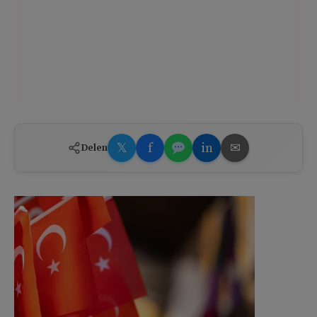
𝕏
f
in
✉
Delen