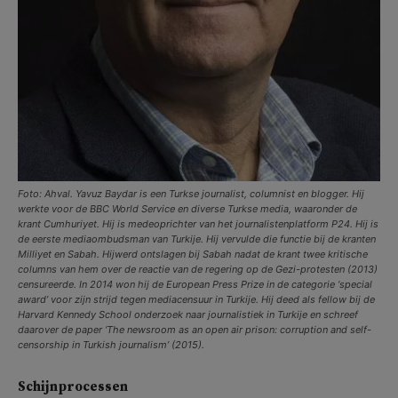
Foto: Ahval. Yavuz Baydar is een Turkse journalist, columnist en blogger. Hij
werkte voor de BBC World Service en diverse Turkse media, waaronder de
krant Cumhuriyet. Hij is medeoprichter van het journalistenplatform P24. Hij is
de eerste mediaombudsman van Turkije. Hij vervulde die functie bij de kranten
Milliyet en Sabah. Hijwerd ontslagen bij Sabah nadat de krant twee kritische
columns van hem over de reactie van de regering op de Gezi-protesten (2013)
censureerde. In 2014 won hij de European Press Prize in de categorie ‘special
award’ voor zijn strijd tegen mediacensuur in Turkije. Hij deed als fellow bij de
Harvard Kennedy School onderzoek naar journalistiek in Turkije en schreef
daarover de paper ‘The newsroom as an open air prison: corruption and self-
censorship in Turkish journalism’ (2015).
Schijnprocessen