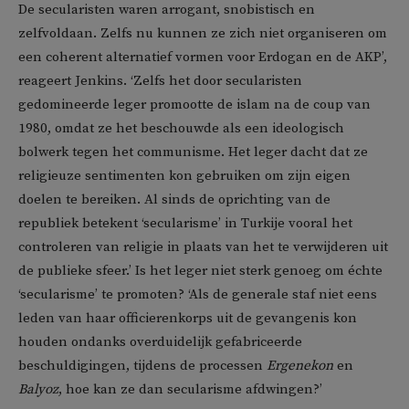
De secularisten waren arrogant, snobistisch en
zelfvoldaan. Zelfs nu kunnen ze zich niet organiseren om
een coherent alternatief vormen voor Erdogan en de AKP’,
reageert Jenkins. ‘Zelfs het door secularisten
gedomineerde leger promootte de islam na de coup van
1980, omdat ze het beschouwde als een ideologisch
bolwerk tegen het communisme. Het leger dacht dat ze
religieuze sentimenten kon gebruiken om zijn eigen
doelen te bereiken. Al sinds de oprichting van de
republiek betekent ‘secularisme’ in Turkije vooral het
controleren van religie in plaats van het te verwijderen uit
de publieke sfeer.’ Is het leger niet sterk genoeg om échte
‘secularisme’ te promoten? ‘Als de generale staf niet eens
leden van haar officierenkorps uit de gevangenis kon
houden ondanks overduidelijk gefabriceerde
beschuldigingen, tijdens de processen
Ergenekon
en
Balyoz
, hoe kan ze dan secularisme afdwingen?’