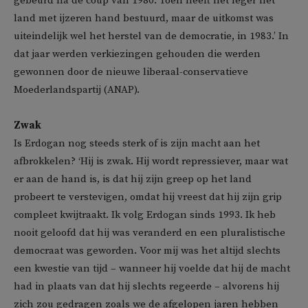
gebeurd na de coup van 1980. Toen heeft het leger het
land met ijzeren hand bestuurd, maar de uitkomst was
uiteindelijk wel het herstel van de democratie, in 1983.’ In
dat jaar werden verkiezingen gehouden die werden
gewonnen door de nieuwe liberaal-conservatieve
Moederlandspartij (ANAP).
Zwak
Is Erdogan nog steeds sterk of is zijn macht aan het
afbrokkelen? ‘Hij is zwak. Hij wordt repressiever, maar wat
er aan de hand is, is dat hij zijn greep op het land
probeert te verstevigen, omdat hij vreest dat hij zijn grip
compleet kwijtraakt. Ik volg Erdogan sinds 1993. Ik heb
nooit geloofd dat hij was veranderd en een pluralistische
democraat was geworden. Voor mij was het altijd slechts
een kwestie van tijd – wanneer hij voelde dat hij de macht
had in plaats van dat hij slechts regeerde – alvorens hij
zich zou gedragen zoals we de afgelopen jaren hebben