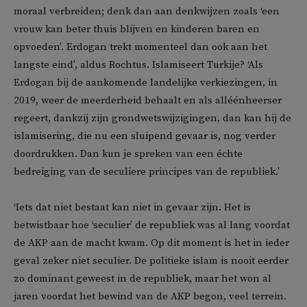
moraal verbreiden; denk dan aan denkwijzen zoals ‘een
vrouw kan beter thuis blijven en kinderen baren en
opvoeden’. Erdogan trekt momenteel dan ook aan het
langste eind’, aldus Rochtus. Islamiseert Turkije? ‘Als
Erdogan bij de aankomende landelijke verkiezingen, in
2019, weer de meerderheid behaalt en als alléénheerser
regeert, dankzij zijn grondwetswijzigingen, dan kan hij de
islamisering, die nu een sluipend gevaar is, nog verder
doordrukken. Dan kun je spreken van een échte
bedreiging van de seculiere principes van de republiek.’
‘Iets dat niet bestaat kan niet in gevaar zijn. Het is
betwistbaar hoe ‘seculier’ de republiek was al lang voordat
de AKP aan de macht kwam. Op dit moment is het in ieder
geval zeker niet seculier. De politieke islam is nooit eerder
zo dominant geweest in de republiek, maar het won al
jaren voordat het bewind van de AKP begon, veel terrein.