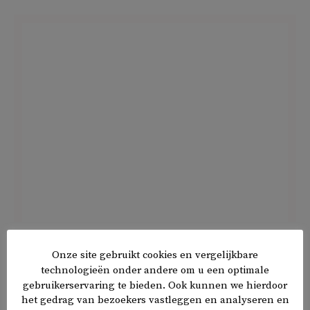
Wat vindt Jenkins van Tols analyse? Hij legt uit dat het
Onze site gebruikt cookies en vergelijkbare
leger overwegend negatief staat tegenover de regering,
technologieën onder andere om u een optimale
maar intern veel te verdeeld is om effectief op te kunnen
gebruikerservaring te bieden. Ook kunnen we hierdoor
treden. ‘Met uitzondering van een handjevol
het gedrag van bezoekers vastleggen en analyseren en