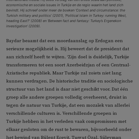
economische en sociale issues in Turkije en de regio waarin het land zich
bevindt. Hij schreef onder meer de boeken ‘Context and circumstance: the
Turkish military and politics’ (2001), ‘Political Islam in Turkey: running West,
heading East?’ (2008) en ‘Between fact and fantasy: Turkey’s Ergenekon
investigation’ (2009).
Baydar beaamt dat een moordaanslag op Erdogan een
serieuze mogelijkheid is. Hij beweert dat de president dat
aan zichzelf heeft te wijten. ‘Zijn doel is duidelijk, Turkije
transformeren tot een soort Azerbeidzjan of een Centraal-
Aziatische republiek. Maar Turkije zal zoiets niet lang
kunnen verdragen. De historische traditie en sociologische
structuur van het land is daar niet geschikt voor. Dat één
groep alle andere groepen volledig overheerst, druist in
tegen de natuur van Turkije, dat een mozaïek van allerlei
verschillende culturen is. Verschillende groepen in
Turkije hebben in het verleden vaak compromissen met
elkaar gesloten om de rust te bewaren, bijvoorbeeld onder
het bewind van Bülent Ecevit, Turgut Özal, Süleyman