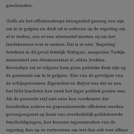
geschonden.
‘Zelfs als het officierenkorps éénsgezind genoeg zou zijn
om in te grijpen en druk uit te oefenen op de regering om
af te treden, zou er een alternatief moeten zij om het
landsbestuur over te nemen. Dat is er niet. ‘Regering’
betekent in dit geval feitelijk ‘Erdogan’, aangezien Turkije
momenteel een éénmansstaat is’, aldus Jenkins.
Bovendien zal er volgens hem geen publieke druk zijn op
de generaals om in te grijpen. ‘Eén van de gevolgen van
de schijnprocessen
Ergenekon
en
Balyoz
was dat ze aan
het licht brachten hoe zwak het leger politiek gezien was.
Als de generale staf niet eens kon voorkomen dat
honderden actieve en gepensioneerde officieren werden
gevangengezet op basis van overduidelijk gefabriceerde
beschuldigingen, hoe kunnen tegenstanders van de
regering dan op ze vertrouwen om wat dan ook voor elkaar