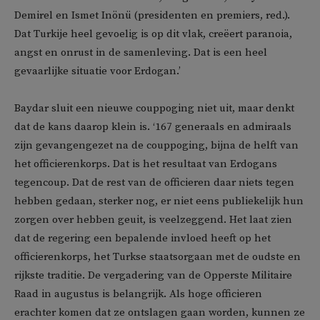
Demirel en Ismet Inönü (presidenten en premiers, red.).
Dat Turkije heel gevoelig is op dit vlak, creëert paranoia,
angst en onrust in de samenleving. Dat is een heel
gevaarlijke situatie voor Erdogan.’
Baydar sluit een nieuwe couppoging niet uit, maar denkt
dat de kans daarop klein is. ‘167 generaals en admiraals
zijn gevangengezet na de couppoging, bijna de helft van
het officierenkorps. Dat is het resultaat van Erdogans
tegencoup. Dat de rest van de officieren daar niets tegen
hebben gedaan, sterker nog, er niet eens publiekelijk hun
zorgen over hebben geuit, is veelzeggend. Het laat zien
dat de regering een bepalende invloed heeft op het
officierenkorps, het Turkse staatsorgaan met de oudste en
rijkste traditie. De vergadering van de Opperste Militaire
Raad in augustus is belangrijk. Als hoge officieren
erachter komen dat ze ontslagen gaan worden, kunnen ze