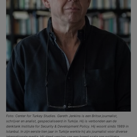
Foto: Center for Turkey Studies. Gareth Jenkins is een Britse journalist,
schrijver en analist, gespecialiseerd in Turkije. Hij is verbonden aan de
denktank Institute for Security & Development Policy. Hij woont sinds 1989 in
Istanbul. In zijn eerste tien jaar in Turkije werkte hij als journalist voor diverse
internationale media. Hij deed verslag van een breed scala aan politieke,