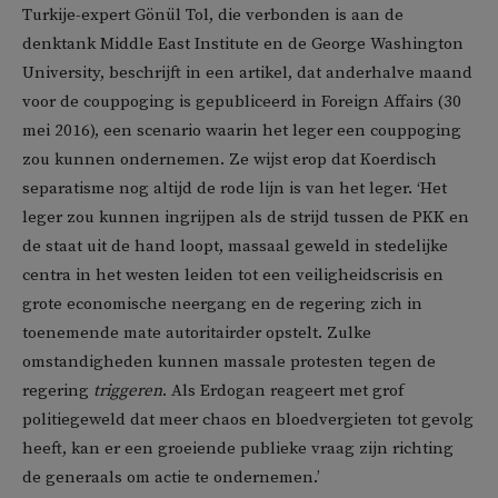
Turkije-expert Gönül Tol, die verbonden is aan de
denktank Middle East Institute en de George Washington
University, beschrijft in een artikel, dat anderhalve maand
voor de couppoging is gepubliceerd in Foreign Affairs (30
mei 2016), een scenario waarin het leger een couppoging
zou kunnen ondernemen. Ze wijst erop dat Koerdisch
separatisme nog altijd de rode lijn is van het leger. ‘Het
leger zou kunnen ingrijpen als de strijd tussen de PKK en
de staat uit de hand loopt, massaal geweld in stedelijke
centra in het westen leiden tot een veiligheidscrisis en
grote economische neergang en de regering zich in
toenemende mate autoritairder opstelt. Zulke
omstandigheden kunnen massale protesten tegen de
regering
triggeren
. Als Erdogan reageert met grof
politiegeweld dat meer chaos en bloedvergieten tot gevolg
heeft, kan er een groeiende publieke vraag zijn richting
de generaals om actie te ondernemen.’