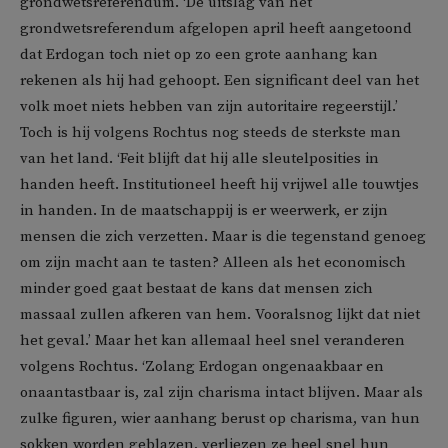
grondwetsreferendum. ‘De uitslag van het
grondwetsreferendum afgelopen april heeft aangetoond
dat Erdogan toch niet op zo een grote aanhang kan
rekenen als hij had gehoopt. Een significant deel van het
volk moet niets hebben van zijn autoritaire regeerstijl.’
Toch is hij volgens Rochtus nog steeds de sterkste man
van het land. ‘Feit blijft dat hij alle sleutelposities in
handen heeft. Institutioneel heeft hij vrijwel alle touwtjes
in handen. In de maatschappij is er weerwerk, er zijn
mensen die zich verzetten. Maar is die tegenstand genoeg
om zijn macht aan te tasten? Alleen als het economisch
minder goed gaat bestaat de kans dat mensen zich
massaal zullen afkeren van hem. Vooralsnog lijkt dat niet
het geval.’ Maar het kan allemaal heel snel veranderen
volgens Rochtus. ‘Zolang Erdogan ongenaakbaar en
onaantastbaar is, zal zijn charisma intact blijven. Maar als
zulke figuren, wier aanhang berust op charisma, van hun
sokken worden geblazen, verliezen ze heel snel hun