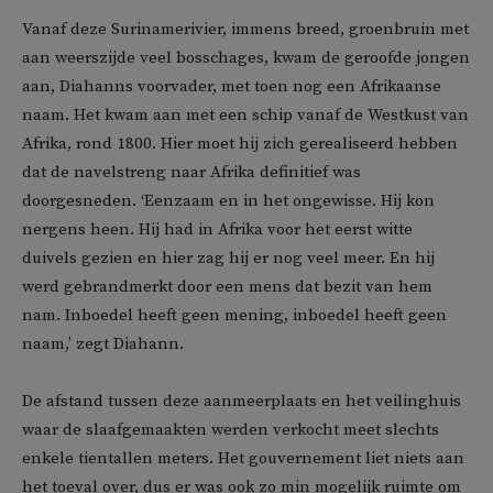
Vanaf deze Surinamerivier, immens breed, groenbruin met
aan weerszijde veel bosschages, kwam de geroofde jongen
aan, Diahanns voorvader, met toen nog een Afrikaanse
naam. Het kwam aan met een schip vanaf de Westkust van
Afrika, rond 1800. Hier moet hij zich gerealiseerd hebben
dat de navelstreng naar Afrika definitief was
doorgesneden. ‘Eenzaam en in het ongewisse. Hij kon
nergens heen. Hij had in Afrika voor het eerst witte
duivels gezien en hier zag hij er nog veel meer. En hij
werd gebrandmerkt door een mens dat bezit van hem
nam. Inboedel heeft geen mening, inboedel heeft geen
naam,’ zegt Diahann.
De afstand tussen deze aanmeerplaats en het veilinghuis
waar de slaafgemaakten werden verkocht meet slechts
enkele tientallen meters. Het gouvernement liet niets aan
het toeval over, dus er was ook zo min mogelijk ruimte om