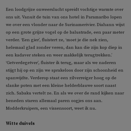
Een loodgrijze onweerslucht spreidt vochtige warmte over
ons uit. Vanuit de tuin van ons hotel in Paramaribo lopen
we over een vlonder naar de Surinamerivier. Diahann wijst
op een grote grijze vogel op de balustrade, een paar meter
verder. ‘Een gier’, fluistert ze, ‘moet je die nek zien,
helemaal glad zonder veren, dan kan die zijn kop diep in
een kadaver steken en weer makkelijk terugtrekken.’
‘Getverdegetver’, fluister ik terug, maar als we naderen
stijgt hij op en zijn we sprakeloos door zijn schoonheid en
spanwijdte. Verderop staat een zilverreiger hoog op de
slanke poten met een kleine helderblauwe soort naast
zich. Sabaku vertelt ze. En als we over de rand kijken naar
beneden staren allemaal paren oogjes ons aan.
Modderkruipers, een vissensoort, weet ik nu.
Witte duivels