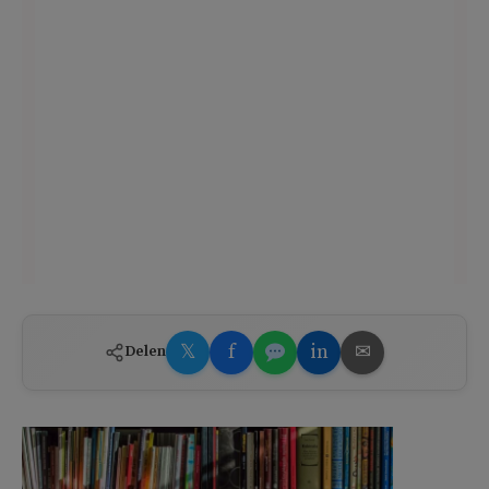
𝕏
f
in
✉
Delen