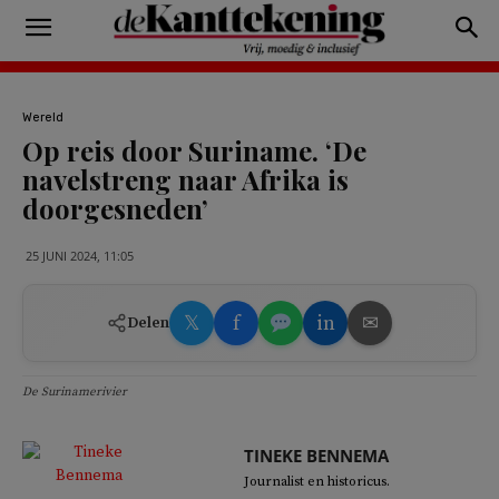
Wereld
Op reis door Suriname. ‘De
navelstreng naar Afrika is
doorgesneden’
25 JUNI 2024, 11:05
𝕏
f
in
✉
Delen
De Surinamerivier
TINEKE BENNEMA
Journalist en historicus.