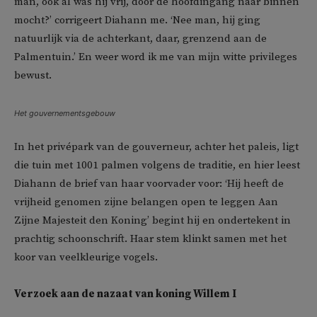
man, ook al was hij vrij, door de hoofdingang naar binnen
mocht?’ corrigeert Diahann me. ‘Nee man, hij ging
natuurlijk via de achterkant, daar, grenzend aan de
Palmentuin.’ En weer word ik me van mijn witte privileges
bewust.
Het gouvernementsgebouw
In het privépark van de gouverneur, achter het paleis, ligt
die tuin met 1001 palmen volgens de traditie, en hier leest
Diahann de brief van haar voorvader voor: ‘Hij heeft de
vrijheid genomen zijne belangen open te leggen Aan
Zijne Majesteit den Koning’ begint hij en ondertekent in
prachtig schoonschrift. Haar stem klinkt samen met het
koor van veelkleurige vogels.
Verzoek aan de nazaat van koning Willem I