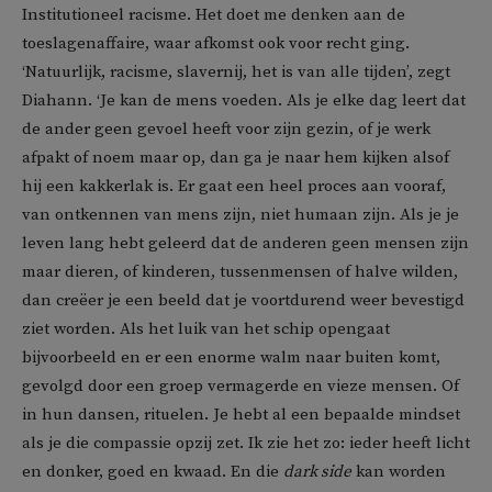
Institutioneel racisme. Het doet me denken aan de
toeslagenaffaire, waar afkomst ook voor recht ging.
‘Natuurlijk, racisme, slavernij, het is van alle tijden’, zegt
Diahann. ‘Je kan de mens voeden. Als je elke dag leert dat
de ander geen gevoel heeft voor zijn gezin, of je werk
afpakt of noem maar op, dan ga je naar hem kijken alsof
hij een kakkerlak is. Er gaat een heel proces aan vooraf,
van ontkennen van mens zijn, niet humaan zijn. Als je je
leven lang hebt geleerd dat de anderen geen mensen zijn
maar dieren, of kinderen, tussenmensen of halve wilden,
dan creëer je een beeld dat je voortdurend weer bevestigd
ziet worden. Als het luik van het schip opengaat
bijvoorbeeld en er een enorme walm naar buiten komt,
gevolgd door een groep vermagerde en vieze mensen. Of
in hun dansen, rituelen. Je hebt al een bepaalde mindset
als je die compassie opzij zet. Ik zie het zo: ieder heeft licht
en donker, goed en kwaad. En die
dark side
kan worden