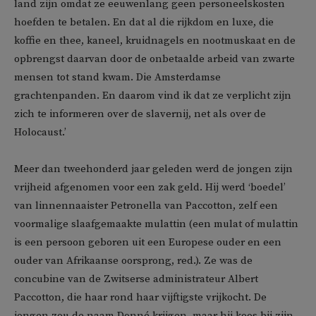
land zijn omdat ze eeuwenlang geen personeelskosten
hoefden te betalen. En dat al die rijkdom en luxe, die
koffie en thee, kaneel, kruidnagels en nootmuskaat en de
opbrengst daarvan door de onbetaalde arbeid van zwarte
mensen tot stand kwam. Die Amsterdamse
grachtenpanden. En daarom vind ik dat ze verplicht zijn
zich te informeren over de slavernij, net als over de
Holocaust.’
Meer dan tweehonderd jaar geleden werd de jongen zijn
vrijheid afgenomen voor een zak geld. Hij werd ‘boedel’
van linnennaaister Petronella van Paccotton, zelf een
voormalige slaafgemaakte mulattin (een mulat of mulattin
is een persoon geboren uit een Europese ouder en een
ouder van Afrikaanse oorsprong, red.). Ze was de
concubine van de Zwitserse administrateur Albert
Paccotton, die haar rond haar vijftigste vrijkocht. De
jongen zou de naam Donné krijgen, maar hij koos bij zijn