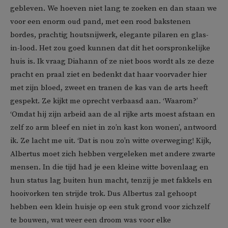
gebleven. We hoeven niet lang te zoeken en dan staan we
voor een enorm oud pand, met een rood bakstenen
bordes, prachtig houtsnijwerk, elegante pilaren en glas-
in-lood. Het zou goed kunnen dat dit het oorspronkelijke
huis is. Ik vraag Diahann of ze niet boos wordt als ze deze
pracht en praal ziet en bedenkt dat haar voorvader hier
met zijn bloed, zweet en tranen de kas van de arts heeft
gespekt. Ze kijkt me oprecht verbaasd aan. ‘Waarom?’
‘Omdat hij zijn arbeid aan de al rijke arts moest afstaan en
zelf zo arm bleef en niet in zo’n kast kon wonen’, antwoord
ik. Ze lacht me uit. ‘Dat is nou zo’n witte overweging! Kijk,
Albertus moet zich hebben vergeleken met andere zwarte
mensen. In die tijd had je een kleine witte bovenlaag en
hun status lag buiten hun macht, tenzij je met fakkels en
hooivorken ten strijde trok. Dus Albertus zal gehoopt
hebben een klein huisje op een stuk grond voor zichzelf
te bouwen, wat weer een droom was voor elke