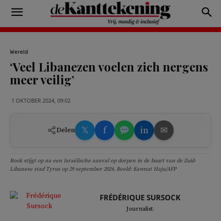
Wereld
‘Veel Libanezen voelen zich nergens
meer veilig’
1 OKTOBER 2024, 09:02
𝕏
f
in
✉
Delen
Rook stijgt op na een Israëlische aanval op dorpen in de buurt van de Zuid-
Libanese stad Tyrus op 29 september 2024. Beeld: Kawnat Haju/AFP
FRÉDÉRIQUE SURSOCK
Journalist.