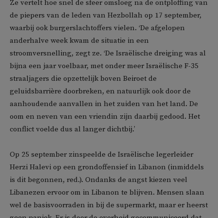
Ze vertelt hoe snel de sfeer omsloeg na de ontploffing van
de piepers van de leden van Hezbollah op 17 september,
waarbij ook burgerslachtoffers vielen. ‘De afgelopen
anderhalve week kwam de situatie in een
stroomversnelling, zegt ze. ‘De Israëlische dreiging was al
bijna een jaar voelbaar, met onder meer Israëlische F-35
straaljagers die opzettelijk boven Beiroet de
geluidsbarrière doorbreken, en natuurlijk ook door de
aanhoudende aanvallen in het zuiden van het land. De
oom en neven van een vriendin zijn daarbij gedood. Het
conflict voelde dus al langer dichtbij.’
Op 25 september zinspeelde de Israëlische legerleider
Herzi Halevi op een grondoffensief in Libanon (inmiddels
is dit begonnen, red.). Ondanks de angst kiezen veel
Libanezen ervoor om in Libanon te blijven. Mensen slaan
wel de basisvoorraden in bij de supermarkt, maar er heerst
geen paniek. Er is door de overheid gecommuniceerd dat