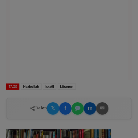
TAGS
Hezbollah
Israël
Libanon
𝕏
f
in
✉
Delen