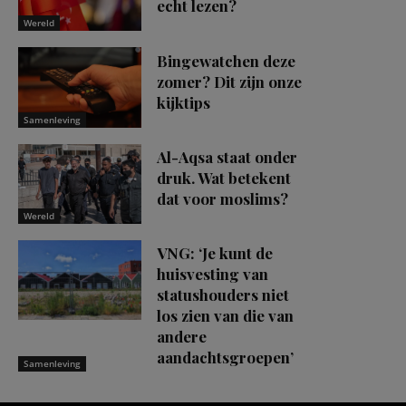
echt lezen?
Wereld
Bingewatchen deze
zomer? Dit zijn onze
kijktips
Samenleving
Al-Aqsa staat onder
druk. Wat betekent
dat voor moslims?
Wereld
VNG: ‘Je kunt de
huisvesting van
statushouders niet
los zien van die van
andere
aandachtsgroepen’
Samenleving