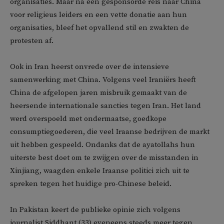
organisaties. Maar na een gesponsorde reis naar China
voor religieus leiders en een vette donatie aan hun
organisaties, bleef het opvallend stil en zwakten de
protesten af.
Ook in Iran heerst onvrede over de intensieve
samenwerking met China. Volgens veel Iraniërs heeft
China de afgelopen jaren misbruik gemaakt van de
heersende internationale sancties tegen Iran. Het land
werd overspoeld met ondermaatse, goedkope
consumptiegoederen, die veel Iraanse bedrijven de markt
uit hebben gespeeld. Ondanks dat de ayatollahs hun
uiterste best doet om te zwijgen over de misstanden in
Xinjiang, waagden enkele Iraanse politici zich uit te
spreken tegen het huidige pro-Chinese beleid.
In Pakistan keert de publieke opinie zich volgens
journalist Siddhant (33) eveneens steeds meer tegen