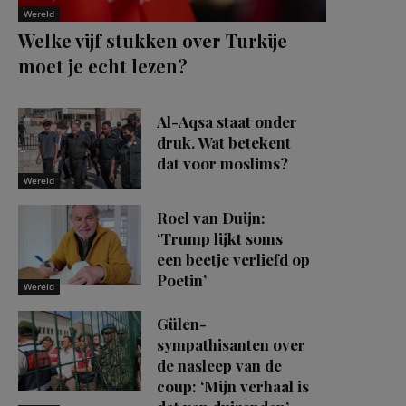
Wereld
Welke vijf stukken over Turkije
moet je echt lezen?
Al-Aqsa staat onder
druk. Wat betekent
dat voor moslims?
Wereld
Roel van Duijn:
‘Trump lijkt soms
een beetje verliefd op
Poetin’
Wereld
Gülen-
sympathisanten over
de nasleep van de
coup: ‘Mijn verhaal is