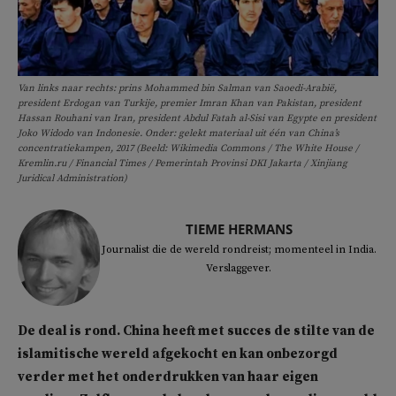
Van links naar rechts: prins Mohammed bin Salman van Saoedi-Arabië,
president Erdogan van Turkije, premier Imran Khan van Pakistan, president
Hassan Rouhani van Iran, president Abdul Fatah al-Sisi van Egypte en president
Joko Widodo van Indonesie. Onder: gelekt materiaal uit één van China’s
concentratiekampen, 2017 (Beeld: Wikimedia Commons / The White House /
Kremlin.ru / Financial Times / Pemerintah Provinsi DKI Jakarta / Xinjiang
Juridical Administration)
TIEME HERMANS
Journalist die de wereld rondreist; momenteel in India.
Verslaggever.
De deal is rond. China heeft met succes de stilte van de
islamitische wereld afgekocht en kan onbezorgd
verder met het onderdrukken van haar eigen