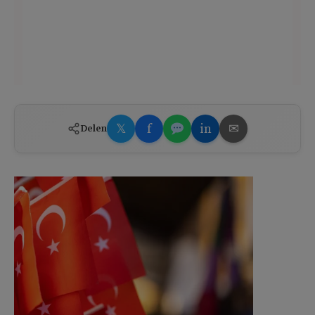
𝕏
f
in
✉
Delen