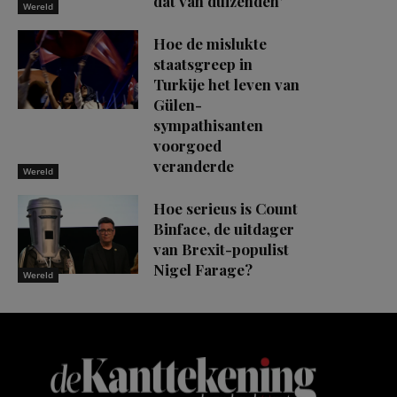
dat van duizenden’
Wereld
Hoe de mislukte
staatsgreep in
Turkije het leven van
Gülen-
sympathisanten
voorgoed
veranderde
Wereld
Hoe serieus is Count
Binface, de uitdager
van Brexit-populist
Nigel Farage?
Wereld