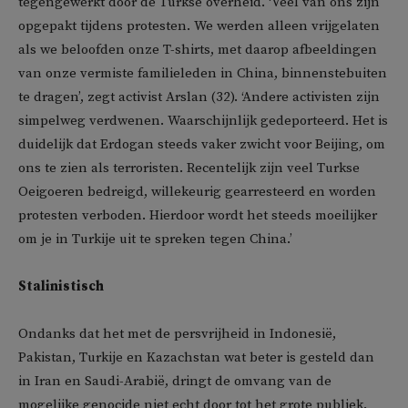
tegengewerkt door de Turkse overheid. ‘Veel van ons zijn
opgepakt tijdens protesten. We werden alleen vrijgelaten
als we beloofden onze T-shirts, met daarop afbeeldingen
van onze vermiste familieleden in China, binnenstebuiten
te dragen’, zegt activist Arslan (32). ‘Andere activisten zijn
simpelweg verdwenen. Waarschijnlijk gedeporteerd. Het is
duidelijk dat Erdogan steeds vaker zwicht voor Beijing, om
ons te zien als terroristen. Recentelijk zijn veel Turkse
Oeigoeren bedreigd, willekeurig gearresteerd en worden
protesten verboden. Hierdoor wordt het steeds moeilijker
om je in Turkije uit te spreken tegen China.’
Stalinistisch
Ondanks dat het met de persvrijheid in Indonesië,
Pakistan, Turkije en Kazachstan wat beter is gesteld dan
in Iran en Saudi-Arabië, dringt de omvang van de
mogelijke genocide niet echt door tot het grote publiek.