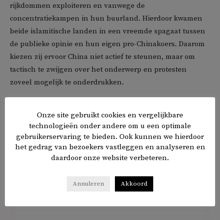
rijkdommen exploiteren en vanwege de
concentratiekampen in hun buurland. Hierdoor kwamen
beide islamitische landen in een vreemde spagaat tussen
de publieke opinie en hun eigen pro-Chinakoers. Daarom
kiezen zij ervoor China niet actief te steunen, maar om
tactisch te zwijgen over het onderwerp en protesten
zoveel mogelijk te onderdrukken.
Onze site gebruikt cookies en vergelijkbare
technologieën onder andere om u een optimale
gebruikerservaring te bieden. Ook kunnen we hierdoor
het gedrag van bezoekers vastleggen en analyseren en
daardoor onze website verbeteren.
Annuleren
Akkoord