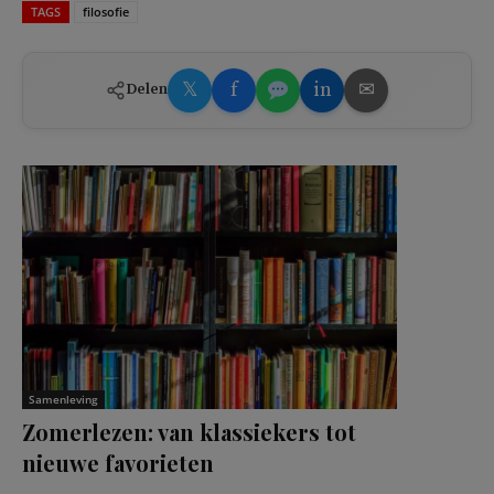
TAGS
filosofie
𝕏
f
in
✉
Delen
Samenleving
Zomerlezen: van klassiekers tot
nieuwe favorieten