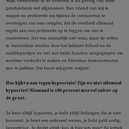
‘Mijn vertrouwen in de overheid is als gevolg van deze
geschiedenis wel afgenomen. Een vriend van mij is
wappie en probeerde mij tijdens de coronacrisis te
overtuigen van een complot, dat de overheid allemaal
regels aan ons probeerde op te leggen om ons te
controleren. Dat was natuurlijk niet waar, maar de rellen
in Amsterdam worden door het kabinet-Schoof en de
coalitiepartijen nu wel met beide handen aangegrepen om
moslims verdacht te maken en Palestina-demonstranten
aan te pakken. Dat baart mij grote zorgen.’
Hoe kijkt u aan tegen hypocrisie? Zijn we niet allemaal
hypocriet? Niemand is 100 procent moreel zuiver op
de graat.
‘Je bent altijd hypocriet, je hebt altijd belangen die je niet
benoemt. Je bent een seksueel wezen, je hebt geld nodig,
bevestiging. Je denkt altijd: kan ik hier iets mee? De kritiek