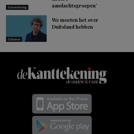
aandachtsgroepen’
Samenleving
We moeten het over
Duitsland hebben
Columns