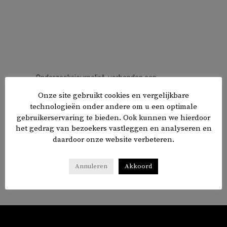
Onderzoeksjournalist, verbonden aan
Platform Authentieke Journalistiek.
Onze site gebruikt cookies en vergelijkbare
Publiceerde in onder meer Follow the Money,
technologieën onder andere om u een optimale
de Groene Amsterdammer en OneWorld.
gebruikerservaring te bieden. Ook kunnen we hierdoor
Auteur van 'Oekraïne in het kruisvuur'.
het gedrag van bezoekers vastleggen en analyseren en
Freelance programmamaker. Mede-oprichter
daardoor onze website verbeteren.
van Aralez, een grassroots-organisatie voor
dekolonisatie.
Annuleren
Akkoord
1 ARTIKELS