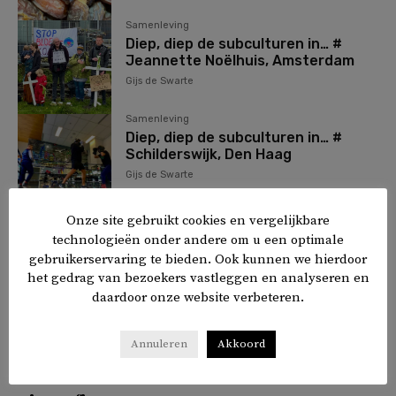
Samenleving
Diep, diep de subculturen in… #
Jeannette Noëlhuis, Amsterdam
Gijs de Swarte
Samenleving
Diep, diep de subculturen in… #
Schilderswijk, Den Haag
Gijs de Swarte
Samenleving
Onze site gebruikt cookies en vergelijkbare
Diep, diep de subculturen in… #Plein
technologieën onder andere om u een optimale
40-45, Amsterdam
gebruikerservaring te bieden. Ook kunnen we hierdoor
Gijs de Swarte
het gedrag van bezoekers vastleggen en analyseren en
daardoor onze website verbeteren.
Annuleren
Akkoord
1
2
3