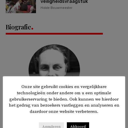
veiligheidsvraagstuk
Hidde Bouwmeester
Biografie
Onze site gebruikt cookies en vergelijkbare
technologieën onder andere om u een optimale
gebruikerservaring te bieden. Ook kunnen we hierdoor
Historicus gespecialiseerd in (post-
het gedrag van bezoekers vastleggen en analyseren en
communistisch) Rusland.
daardoor onze website verbeteren.
3 ARTIKELS
Annuleren
Akkoord