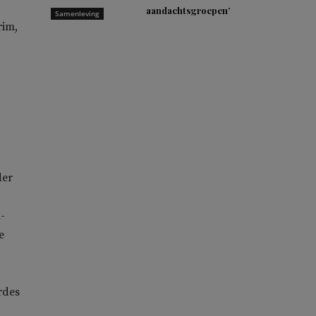
aandachtsgroepen’
Samenleving
rim,
der
-
e
rdes