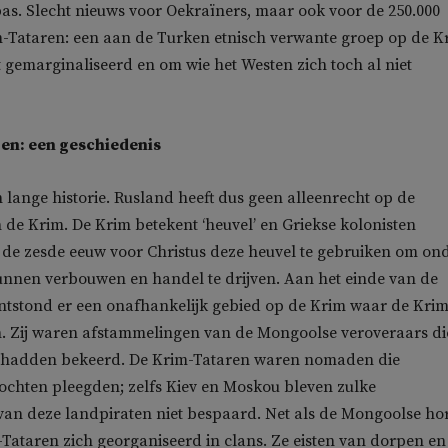
s. Slecht nieuws voor Oekraïners, maar ook voor de 250.000
m-Tataren: een aan de Turken etnisch verwante groep op de K
t gemarginaliseerd en om wie het Westen zich toch al niet
en: een geschiedenis
 lange historie. Rusland heeft dus geen alleenrecht op de
 de Krim. De Krim betekent ‘heuvel’ en Griekse kolonisten
de zesde eeuw voor Christus deze heuvel te gebruiken om on
unnen verbouwen en handel te drijven. Aan het einde van de
tstond er een onafhankelijk gebied op de Krim waar de Krim
n. Zij waren afstammelingen van de Mongoolse veroveraars di
am hadden bekeerd. De Krim-Tataren waren nomaden die
ochten pleegden; zelfs Kiev en Moskou bleven zulke
van deze landpiraten niet bespaard. Net als de Mongoolse ho
ataren zich georganiseerd in clans. Ze eisten van dorpen en