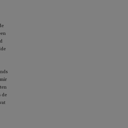
de
een
nd
lde
ands
imir
ten
s de
wat