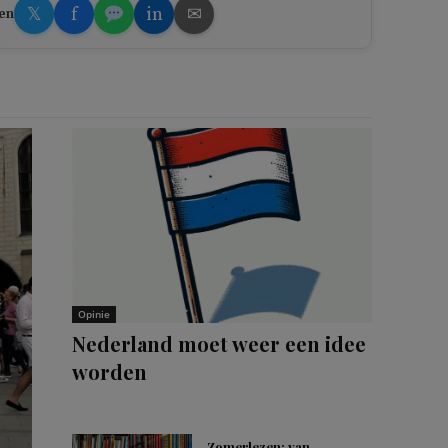
𝕏
f
in
✉
en
Opinie
Nederland moet weer een idee
worden
Zomerlezen: van