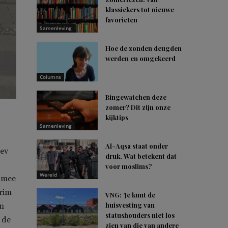
klassiekers tot nieuwe
favorieten
Samenleving
Hoe de zonden deugden
werden en omgekeerd
Columns
Bingewatchen deze
zomer? Dit zijn onze
kijktips
Samenleving
Al-Aqsa staat onder
iev
druk. Wat betekent dat
voor moslims?
Wereld
r mee
Krim
VNG: ‘Je kunt de
huisvesting van
en
statushouders niet los
 de
zien van die van andere