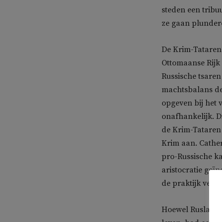
steden een tribu
ze gaan plunder
De Krim-Tataren 
Ottomaanse Rijk
Russische tsaren
machtsbalans def
opgeven bij het 
onafhankelijk. D
de Krim-Tataren 
Krim aan. Cather
pro-Russische ka
aristocratie ge
de praktijk ver
Hoewel Rusland b