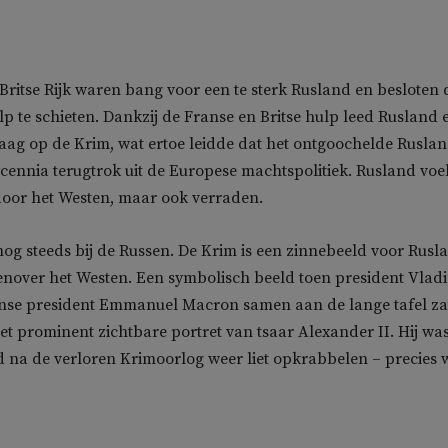
 Britse Rijk waren bang voor een te sterk Rusland en besloten 
p te schieten. Dankzij de Franse en Britse hulp leed Rusland 
aag op de Krim, wat ertoe leidde dat het ontgoochelde Rusla
ecennia terugtrok uit de Europese machtspolitiek. Rusland voe
door het Westen, maar ook verraden.
 nog steeds bij de Russen. De Krim is een zinnebeeld voor Rusl
nover het Westen. Een symbolisch beeld toen president Vlad
anse president Emmanuel Macron samen aan de lange tafel za
het prominent zichtbare portret van tsaar Alexander II. Hij wa
d na de verloren Krimoorlog weer liet opkrabbelen – precies 