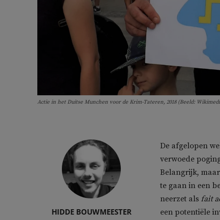
Actie in het Duitse Munchen voor de Krim-Tateren, 2018 (Beeld: Wikime
De afgelopen wek
verwoede poging
Belangrijk, maar
te gaan in een b
neerzet als
fait 
HIDDE BOUWMEESTER
een potentiële i