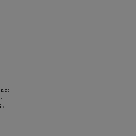
en ze
-
in