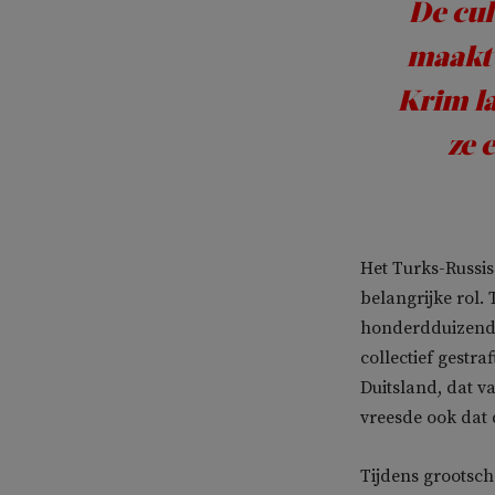
De cul
maakt 
Krim la
ze 
Het Turks-Russis
belangrijke rol
honderdduizende
collectief gestr
Duitsland, dat v
vreesde ook dat
Tijdens grootsc