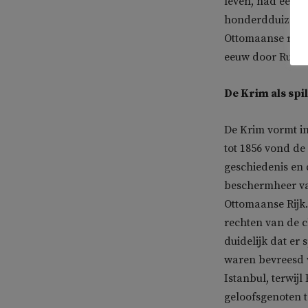
leven, had een d
honderdduizend 
Ottomaanse rijk.
eeuw door Ruslan
De Krim als spi
De Krim vormt in
tot 1856 vond de
geschiedenis en 
beschermheer van
Ottomaanse Rijk.
rechten van de 
duidelijk dat er
waren bevreesd v
Istanbul, terwijl
geloofsgenoten 