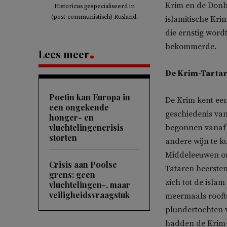
Krim en de Donba
Historicus gespecialiseerd in
(post-communistisch) Rusland.
islamitische Kri
die ernstig word
bekommerde.
Lees meer
De Krim-Tartar
Poetin kan Europa in
De Krim kent een
een ongekende
geschiedenis van
honger- en
vluchtelingencrisis
begonnen vanaf 
storten
andere wijn te k
Middeleeuwen on
Crisis aan Poolse
Tataren heerste
grens: geen
zich tot de isl
vluchtelingen-, maar
veiligheidsvraagstuk
meermaals rooft
plundertochten 
hadden de Krim-T