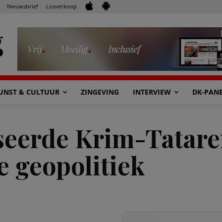
Nieuwsbrief
Losverkoop
UNST & CULTUUR
ZINGEVING
INTERVIEW
DK-PAN
eerde Krim-Tataren
 geopolitiek