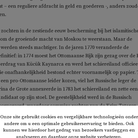
ut – een reguliere afdracht in geld en goederen -, anders zou
en.
zochten in de zestiende eeuw bescherming bij het islamitisch
 om de groeiende macht van Moskou te weerstaan. Maar de
 werden steeds machtiger. In de jaren 1770 veranderde de
initief: in 1774 moest het Ottomaanse Rijk zijn gezag over de
verdrag van Kücük Kaynarca en werd het schiereiland officiee
ie onafhankelijkheid bestond echter voornamelijk op papier.
een pro-Ottomaanse leider kozen, viel het Russische leger de
ina de Grote annexeerde in 1783 het schiereiland en zette een
ndidaat op zijn stoel. De geestelijkheid werd in de Russisch
ïncorporeerd, waardoor sommige rechten van de Krim-Tataren 
dwenen.
Onze site gebruikt cookies en vergelijkbare technologieën onder
andere om u een optimale gebruikerservaring te bieden. Ook
eloofde om alle historische rechten van de Krim-Tataren na 
kunnen we hierdoor het gedrag van bezoekers vastleggen en
analyseren en daardoor onze website verbeteren.