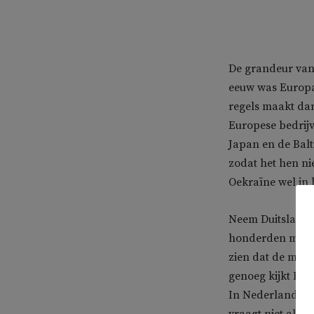
De grandeur van 
eeuw was Europa 
regels maakt dan
Europese bedrijv
Japan en de Balt
zodat het hen ni
Oekraïne wel in 
Neem Duitsland.
honderden milja
zien dat de mees
genoeg kijkt Ber
In Nederland en e