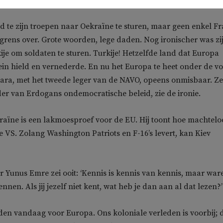
n geld, maar ook mentaliteit, opleiding en bereidheid.
d te zijn troepen naar Oekraïne te sturen, maar geen enkel F
 grens over. Grote woorden, lege daden. Nog ironischer was zi
je om soldaten te sturen. Turkije! Hetzelfde land dat Europa
in hield en vernederde. En nu het Europa te heet onder de v
kara, met het tweede leger van de NAVO, opeens onmisbaar. Ze
nder van Erdogans ondemocratische beleid, zie de ironie.
raïne is een lakmoesproef voor de EU. Hij toont hoe machtelo
e VS. Zolang Washington Patriots en F-16’s levert, kan Kiev
 Yunus Emre zei ooit: ‘Kennis is kennis van kennis, maar war
ennen. Als jij jezelf niet kent, wat heb je dan aan al dat lezen?’
en vandaag voor Europa. Ons koloniale verleden is voorbij; 