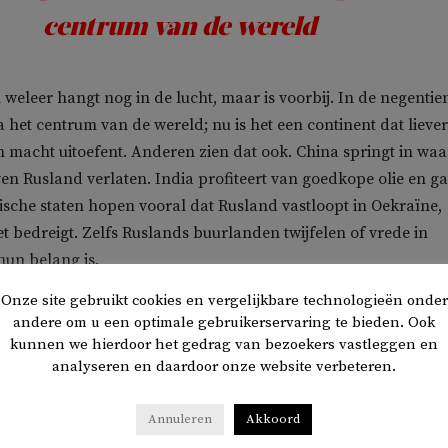
centrum van de wereld
weleer hangt nog in de lucht, maar is voorbij. In de negentie
het centrum van de wereld; nu is het een continent dat liever
 macht uitoefent. Anderen zien dat ook. China springt in waa
en Rusland verlaten. India profiteert van goedkope olie en ga
ische staten hopen vooral dat Rusland vastloopt in Oekraïne,
et bedreigt. Zelfs Ruslands buurlanden twijfelen of vrede in
hun belang is.
Onze site gebruikt cookies en vergelijkbare technologieën onder
 Bondskanselier Scholz kondigde een
Zeitenwende
aan:
andere om u een optimale gebruikerservaring te bieden. Ook
rden extra voor defensie. Maar onderzoek onder jongeren la
kunnen we hierdoor het gedrag van bezoekers vastleggen en
analyseren en daardoor onze website verbeteren.
ten niet willen vechten als er oorlog uitbreekt. Tragikomisch
lijn daarom zelfs naar migrantenjongeren om het leger te vull
Annuleren
Akkoord
lders is dat niet anders. Een leger bouw je niet in één dag. H