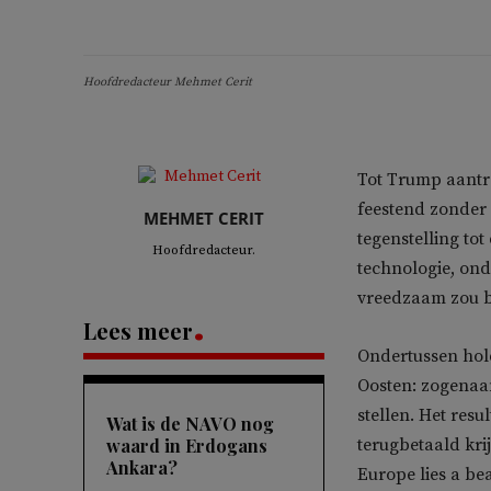
Hoofdredacteur Mehmet Cerit
Tot Trump aantra
feestend zonder 
MEHMET CERIT
tegenstelling to
Hoofdredacteur.
technologie, onde
vreedzaam zou bl
Lees meer
Ondertussen hol
Oosten: zogenaam
stellen. Het resu
Wat is de NAVO nog
waard in Erdogans
terugbetaald kri
Ankara?
Europe lies a be