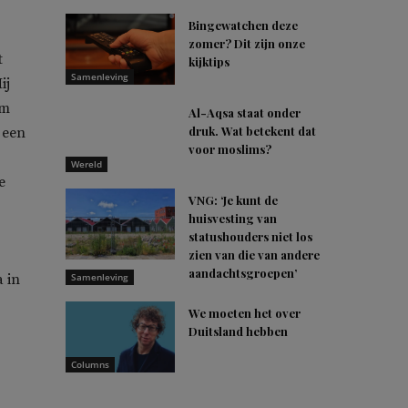
Bingewatchen deze
zomer? Dit zijn onze
t
kijktips
Samenleving
ij
om
Al-Aqsa staat onder
druk. Wat betekent dat
 een
voor moslims?
Wereld
e
VNG: ‘Je kunt de
huisvesting van
statushouders niet los
zien van die van andere
aandachtsgroepen’
 in
Samenleving
We moeten het over
Duitsland hebben
Columns