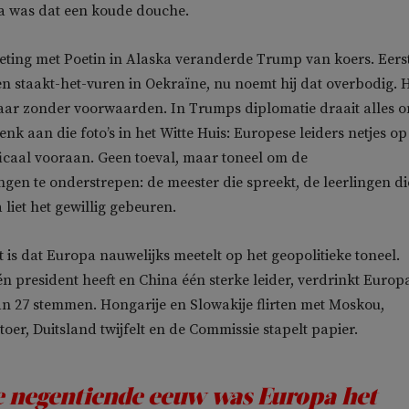
pa was dat een koude douche.
eting met Poetin in Alaska veranderde Trump van koers. Eers
een staakt-het-vuren in Oekraïne, nu noemt hij dat overbodig. H
maar zonder voorwaarden. In Trumps diplomatie draait alles 
nk aan die foto’s in het Witte Huis: Europese leiders netjes op
ficaal vooraan. Geen toeval, maar toneel om de
en te onderstrepen: de meester die spreekt, de leerlingen di
 liet het gewillig gebeuren.
t is dat Europa nauwelijks meetelt op het geopolitieke toneel.
 president heeft en China één sterke leider, verdrinkt Europa
n 27 stemmen. Hongarije en Slowakije flirten met Moskou,
toer, Duitsland twijfelt en de Commissie stapelt papier.
e negentiende eeuw was Europa het