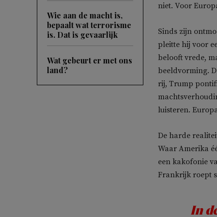
niet. Voor Euro
Wie aan de macht is,
bepaalt wat terrorisme
Sinds zijn ontmo
is. Dat is gevaarlijk
pleitte hij voor 
belooft vrede, 
Wat gebeurt er met ons
land?
beeldvorming. De
rij, Trump ponti
machtsverhouding
luisteren. Europa
De harde realitei
Waar Amerika één
een kakofonie va
Frankrijk roept s
In d