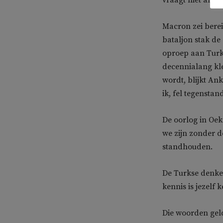
vraagt niet allee
Macron zei berei
bataljon stak de
oproep aan Turki
decennialang kle
wordt, blijkt An
ik, fel tegensta
De oorlog in Oek
we zijn zonder d
standhouden.
De Turkse denker
kennis is jezelf k
Die woorden geld