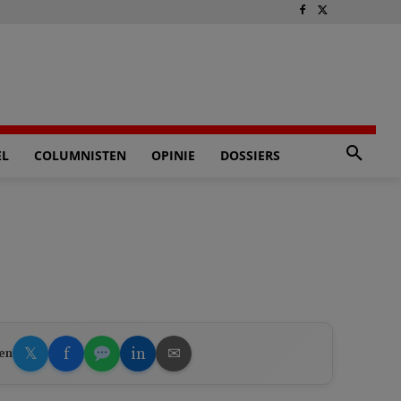
EL
COLUMNISTEN
OPINIE
DOSSIERS
𝕏
f
in
✉
en