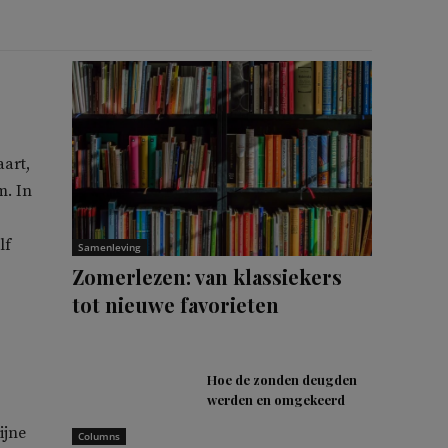
art,
m. In
lf
Samenleving
Zomerlezen: van klassiekers
tot nieuwe favorieten
Hoe de zonden deugden
werden en omgekeerd
ijne
Columns