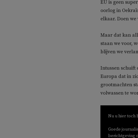
EU is geen super
oorlog in Oekraï
elkaar. Doen we 
Maar dat kan all
staan we voor, w
blijven we verla
Intussen schuift
Europa dat in zi
grootmachten sta
volwassen te wo
Nu u hier toch 
Goede journali
berichtgeving o