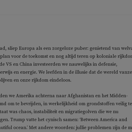
d, sliep Europa als een zorgeloze puber: genietend van welva
plan voor de toekomst en nog altijd teren op koloniale rijkdo
t de VS en China investeerden we nauwelijks in defensie,
rwijs en energie. We leefden in de illusie dat de wereld vanze
ijven en onze rijkdom eindeloos.
den we Amerika achterna naar Afghanistan en het Midden-
d om te bevrijden, in werkelijkheid om grondstoffen veilig te
ltaat was chaos, instabiliteit en migratiegolven die we nu
jgen. Trump vatte het cynisch samen: ‘Between America and
autiful ocean.’ Met andere woorden: jullie problemen zijn de m