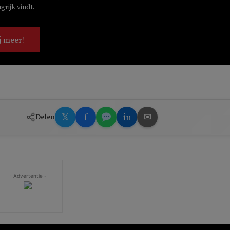
rijk vindt.
j meer!
𝕏
f
in
✉
Delen
- Advertentie -