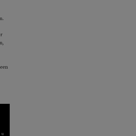
n.
ar
n,
 een
 u