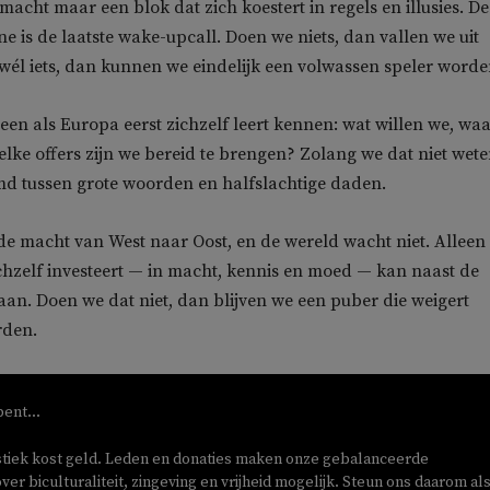
macht maar een blok dat zich koestert in regels en illusies. De
ne is de laatste wake-upcall. Doen we niets, dan vallen we uit
wél iets, dan kunnen we eindelijk een volwassen speler worde
een als Europa eerst zichzelf leert kennen: wat willen we, wa
elke offers zijn we bereid te brengen? Zolang we dat niet wete
md tussen grote woorden en halfslachtige daden.
 de macht van West naar Oost, en de wereld wacht niet. Alleen
chzelf investeert — in macht, kennis en moed — kan naast de
an. Doen we dat niet, dan blijven we een puber die weigert
rden.
bent...
stiek kost geld. Leden en donaties maken onze gebalanceerde
ver biculturaliteit, zingeving en vrijheid mogelijk. Steun ons daarom als