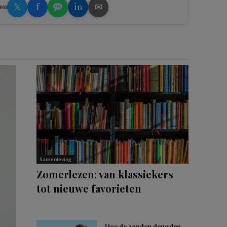
𝕏
f
in
✉
en
Samenleving
Zomerlezen: van klassiekers
tot nieuwe favorieten
Hoe de zonden deugden