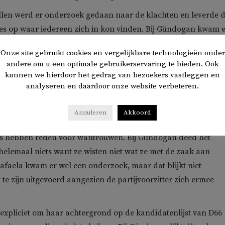
llen werd er onderzoek gedaan naar de klachten en leverde d
es op waar iedereen zich in kon vinden. Bij Gündogan kwam 
ek waar alle partijen achter stonden. Rafaela vindt het onde
Onze site gebruikt cookies en vergelijkbare technologieën onder
 is gedaan gepruts.
andere om u een optimale gebruikerservaring te bieden. Ook
kunnen we hierdoor het gedrag van bezoekers vastleggen en
an als Rafaela hebben een advocaat in de arm genomen om
analyseren en daardoor onze website verbeteren.
en om hun naam te besmeuren willen tegengaan. Bij Gündoga
t een kort geding en een groot aantal aangiftes tegen mensen 
Annuleren
Akkoord
 heeft ook een advocaat ingeschakeld.
a’s hebben reden voor wantrouwen. Bij Gündogan deed het
 helemaal niets want ze wisten niet wat ze met de zaak aan
Rafaela kwam er wel een onderzoek, maar dat blijkt niet
 te zijn uitgevoerd aangezien de partijvoorzitter zich ermee
expliciet om haar achtergrond op de kandidatenlijst van D66