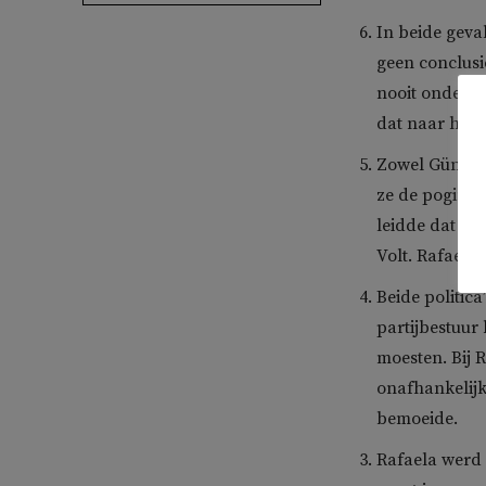
In beide geva
geen conclusi
nooit onderzo
dat naar haar
Zowel Gündog
ze de poging
leidde dat to
Volt. Rafaela
Beide politic
partijbestuur
moesten. Bij 
onafhankelijk
bemoeide.
Rafaela werd 