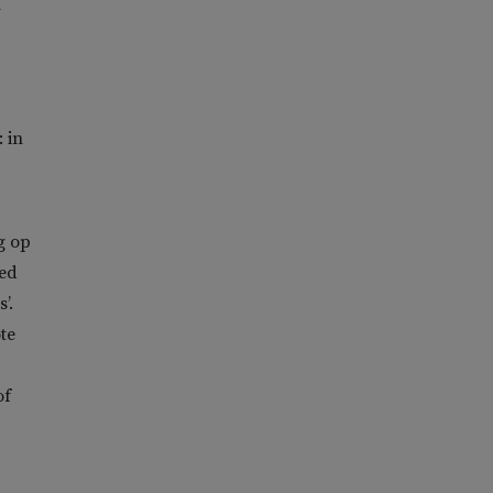
n
 in
g op
oed
’.
te
of