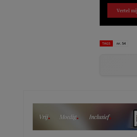
Vertel mi
TAGS
nr. 54