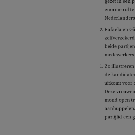
gezet in een p
enorme rol te 
Nederlanders 
Rafaela en G
zelfverzekerde
beide partije
medewerkers b
Zo illustrere
de kandidaten
uitkomt voor d
Deze vrouwen 
mond open tre
aanhuppelen. 
partijlid een 