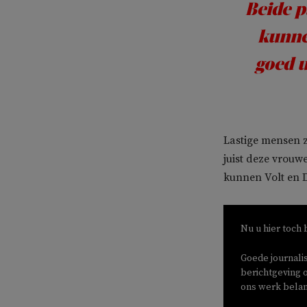
Beide p
kunne
goed u
Lastige mensen z
juist deze vrouw
kunnen Volt en D
Nu u hier toch 
Goede journali
berichtgeving o
ons werk belang