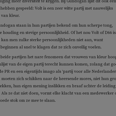
oging meer diversiteit te krijgen. Bij Gündogan lijkt dit ook ee
hebben gespeeld: Volt is een zeer witte partij met nauwelijks
van kleur.
ündogan staan in hun partijen bekend om hun scherpe tong,
 houding en stevige persoonlijkheid. Of het nou Volt of D66 is:
n kan men zulke sterke persoonlijkheden niet aan, want
eginnen al snel te klagen dat ze zich onveilig voelen.
n beide partijen het nare fenomeen dat vrouwen van kleur hoo
lijst van de eigen partij terecht kunnen komen, zolang dat g
e PR en een eigentijds imago als ‘partij voor alle Nederlanders
moeten zich schikken naar de heersende mores, niet hun gro
kken, hun eigen mening inslikken en braaf achter de leiding
Als ze dat niet doen, vormt elke klacht van een medewerker 
goede stok om ze mee te slaan.