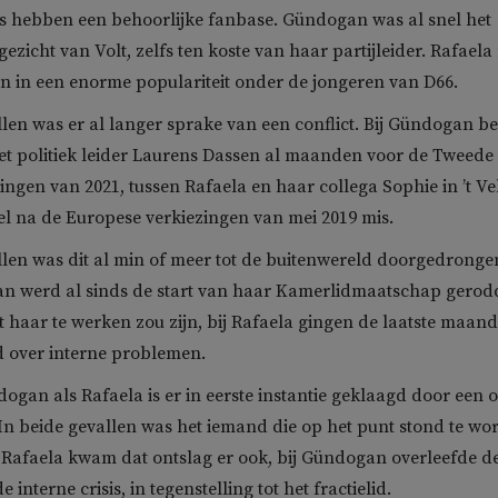
a’s hebben een behoorlijke fanbase. Gündogan was al snel het
gezicht van Volt, zelfs ten koste van haar partijleider. Rafael
n in een enorme populariteit onder de jongeren van D66.
llen was er al langer sprake van een conflict. Bij Gündogan b
met politiek leider Laurens Dassen al maanden voor de Tweede
ngen van 2021, tussen Rafaela en haar collega Sophie in ’t Ve
nel na de Europese verkiezingen van mei 2019 mis.
llen was dit al min of meer tot de buitenwereld doorgedronge
n werd al sinds de start van haar Kamerlidmaatschap gerod
et haar te werken zou zijn, bij Rafaela gingen de laatste maan
 over interne problemen.
dogan als Rafaela is er in eerste instantie geklaagd door een 
n beide gevallen was het iemand die op het punt stond te wo
j Rafaela kwam dat ontslag er ook, bij Gündogan overleefde d
interne crisis, in tegenstelling tot het fractielid.