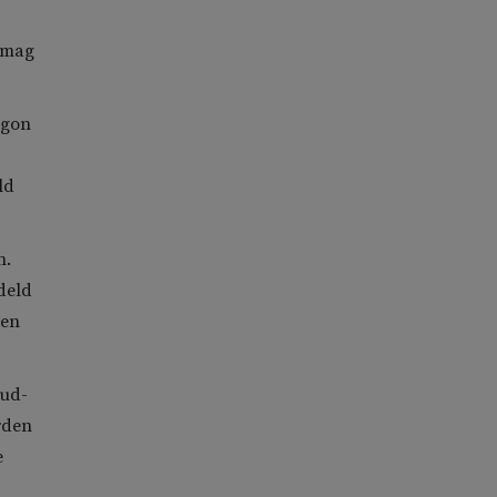
a mag
egon
ld
n.
deld
den
oud-
rden
e