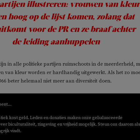
artijen illustreren: vrouwen van kleur
n hoog op de lijst komen, zolang dat
itkomt voor de PR en ze braaf achter
de leiding aanhuppelen
ijn in alle politieke partijen ruimschoots in de meerderheid, 
en van kleur worden er hardhandig uitgewerkt. Als het zo moe
66 beter helemaal niet meer aan diversiteit doen.
bent...
stiek kost geld. Leden en donaties maken onze gebalanceerde
ver biculturaliteit, zingeving en vrijheid mogelijk. Steun ons daarom als
rijk vindt.