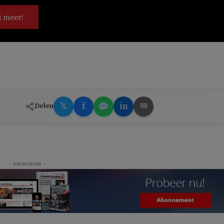
j meer!
𝕏
f
in
✉
Delen
- Advertentie -