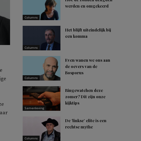
werden en omgekeerd
Columns
Het blijft uiteindelijk bij
een komma
Columns
Even wanen we ons aan
de oevers van de
e
Bosporus
ige
Columns
Bingewatchen deze
zomer? Dit zijn onze
kijktips
ze
Samenleving
haar
De ‘linkse’ elite is een
rechtse mythe
Columns