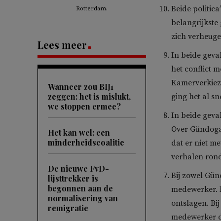
Beide politic
Rotterdam.
belangrijkste 
zich verheuge
Lees meer
In beide geva
het conflict 
Kamerverkiezi
Wanneer zou BIJ1
zeggen: het is mislukt,
ging het al s
we stoppen ermee?
In beide geva
Over Gündoga
Het kan wel: een
minderheidscoalitie
dat er niet m
verhalen rond
De nieuwe FvD-
Bij zowel Gün
lijsttrekker is
begonnen aan de
medewerker. I
normalisering van
ontslagen. Bi
remigratie
medewerker de 