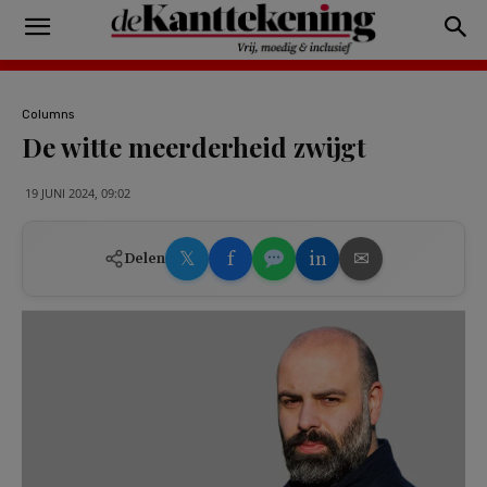
Columns
De witte meerderheid zwijgt
19 JUNI 2024, 09:02
𝕏
f
in
✉
Delen