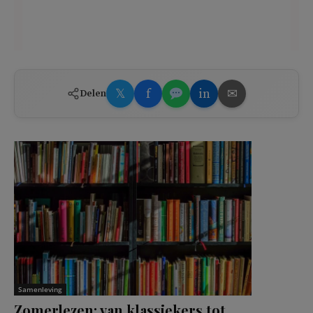
𝕏
f
in
✉
Delen
Samenleving
Zomerlezen: van klassiekers tot