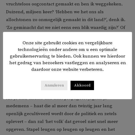
vruchteloos oogcontact gemaakt en ben ik weggekeken.
Duizend, miljoen keer? ‘Hebben we het ons als
allochtonen zo onmogelijk gemaakt in dit land?’, denk ik.
‘Zo geminacht dat we niet eens een blik waardig zijn?’ Of
moet ik niet zo doemdenken en extra mijn best doen om
Onze site gebruikt cookies en vergelijkbare
wat glimlachjes op te vangen? Kijk, kijk, zie me nou breed
technologieën onder andere om u een optimale
grijnzend integreren.
gebruikerservaring te bieden. Ook kunnen we hierdoor
het gedrag van bezoekers vastleggen en analyseren en
‘Minderwaardigheidscomplex’ roept iemand op X over
mijn
daardoor onze website verbeteren.
vorige column
. ‘Machteloosheidscomplex’ schrijf ik grif op,
maar haal het weg. Doen woorden er nog toe?
Annuleren
Akkoord
Als je niks anders dan haat propageert jegens je
medemens – haat die al meer dan twintig jaar lang
openlijk gecultiveerd wordt door de politiek en zetels
oplevert – dan zal ‘het volk’ dat gevoel niet snel meer
opgeven. Stapel leugen op leugen op leugen en het