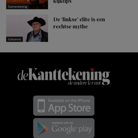
kijktips
Samenleving
De ‘linkse’ elite is een
rechtse mythe
Columns