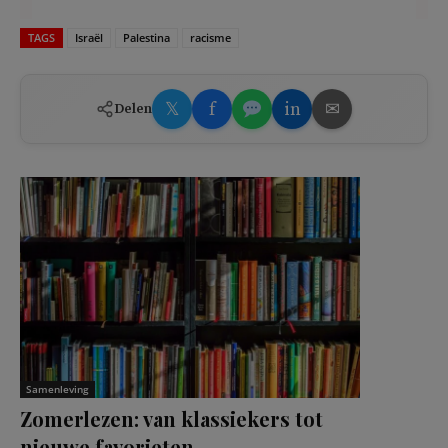
TAGS
Israël
Palestina
racisme
𝕏
f
in
✉
Delen
Samenleving
Zomerlezen: van klassiekers tot
nieuwe favorieten