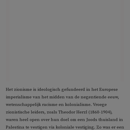
Het zionisme is ideologisch gefundeerd in het Europese
imperialisme van het midden van de negentiende eeuw,
wetenschappelijk racisme en kolonialisme. Vroege
zionistische leiders, zoals Theodor Herzl (1860-1904),
waren heel open over hun doel om een Joods thuisland in
Palestina te vestigen via koloniale vestiging. Zo was er een