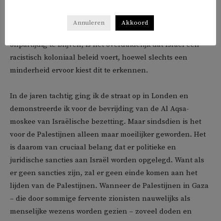
heeft het Israëlisch-Palestijnse conflict rassendiscriminatie
als een diepere oorzaak. Hoewel het een uiterst gevoelige
Annuleren
Akkoord
kwestie is en sommige mensen er de voorkeur aan geven
onpartijdig te blijven, is het overduidelijk dat Israël een
racistisch koloniaal beleid voert, hoewel slechts een
minderheid ervoor kiest dit te erkennen.
In de jaren tachtig ging ik de straat op in Londen en
demonstreerde ik voor de bevrijding van de Al Aqsa-
moskee van Israëlische bezetting. Maar sindsdien is het
voor de Palestijnen alleen maar moeilijker geworden. Het
is daarom van cruciaal belang dat er politieke en
juridische sancties aan Israël worden opgelegd. Want als
er geen sancties zijn, zal er geen einde komen aan het
lijden van de Palestijnen. Wanneer de Palestijnen in Gaza
– die door sommige fervente zionisten nauwelijks als
menselijke wezens worden gezien – zoveel doden en