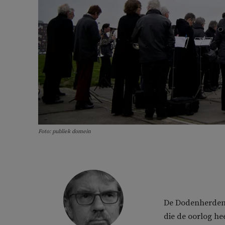
Foto: publiek domein
De Dodenherdenk
die de oorlog he