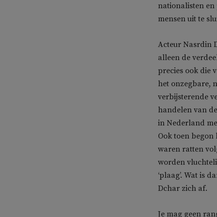
nationalisten en
mensen uit te sl
Acteur Nasrdin D
alleen de verdee
precies ook die 
het onzegbare, n
verbijsterende ve
handelen van de
in Nederland me
Ook toen begon h
waren ratten vol
worden vluchteli
‘plaag’. Wat is d
Dchar zich af.
Je mag geen rangl