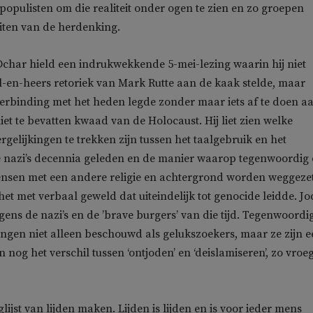
 populisten om die realiteit onder ogen te zien en zo groepen
uiten van de herdenking.
char hield een indrukwekkende 5-mei-lezing waarin hij niet
l-en-heers retoriek van Mark Rutte aan de kaak stelde, maar
verbinding met het heden legde zonder maar iets af te doen a
iet te bevatten kwaad van de Holocaust. Hij liet zien welke
rgelijkingen te trekken zijn tussen het taalgebruik en het
 nazi’s decennia geleden en de manier waarop tegenwoordig
nsen met een andere religie en achtergrond worden weggezet
et met verbaal geweld dat uiteindelijk tot genocide leidde. J
gens de nazi’s en de ’brave burgers’ van die tijd. Tegenwoordi
ngen niet alleen beschouwd als gelukszoekers, maar ze zijn e
an nog het verschil tussen ‘ontjoden’ en ‘deislamiseren’, zo vroe
ijst van lijden maken. Lijden is lijden en is voor ieder mens