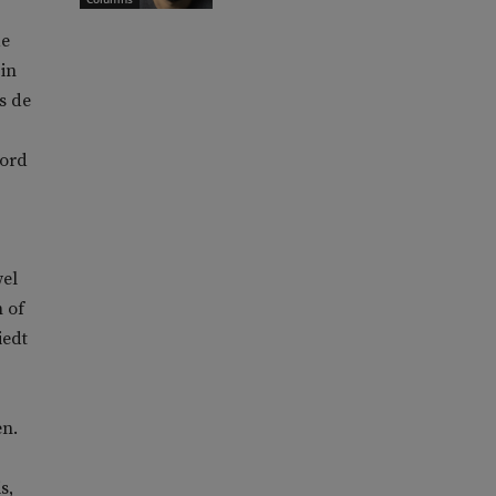
de
in
s de
oord
wel
n of
iedt
en.
s,