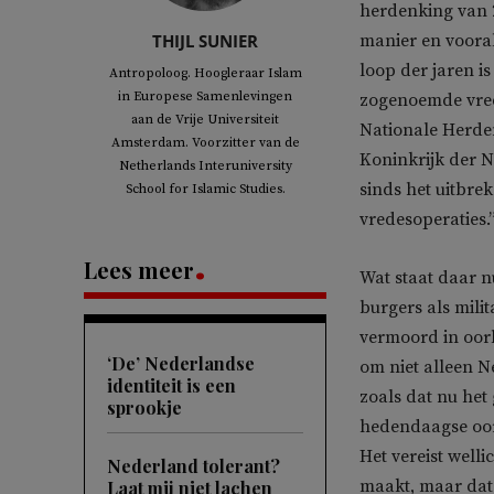
herdenking van 2
THIJL SUNIER
manier en vooral
loop der jaren i
Antropoloog. Hoogleraar Islam
in Europese Samenlevingen
zogenoemde vrede
aan de Vrije Universiteit
Nationale Herden
Amsterdam. Voorzitter van de
Koninkrijk der 
Netherlands Interuniversity
sinds het uitbre
School for Islamic Studies.
vredesoperaties.
Lees meer
Wat staat daar n
burgers als mili
vermoord in oorl
‘De’ Nederlandse
om niet alleen N
identiteit is een
zoals dat nu het
sprookje
hedendaagse oor
Het vereist wellic
Nederland tolerant?
maakt, maar dat 
Laat mij niet lachen