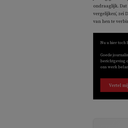
ondraaglijk. Dat
vergelijken’, zei
van hen te verbi
Nu u hier toch 
Goede journali
berichtgeving o
ons werk belang
Vertel mi