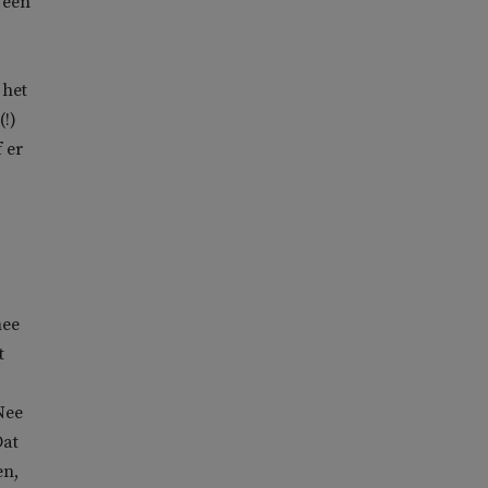
 een
 het
(!)
 er
mee
t
Nee
Dat
en,