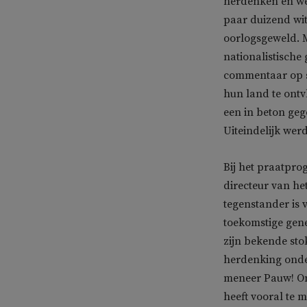
herdenken en we
paar duizend wit
oorlogsgeweld. M
nationalistische
commentaar op st
hun land te ontv
een in beton geg
Uiteindelijk werd
Bij het praatp
directeur van he
tegenstander is 
toekomstige gen
zijn bekende sto
herdenking onder
meneer Pauw! Ond
heeft vooral te m