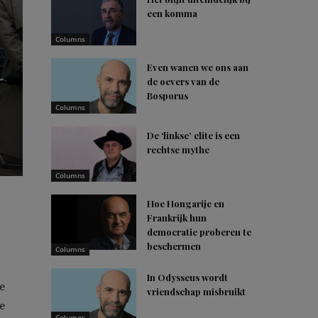
een komma
Columns
Even wanen we ons aan
de oevers van de
Bosporus
Columns
De ‘linkse’ elite is een
rechtse mythe
Columns
Hoe Hongarije en
Frankrijk hun
democratie proberen te
beschermen
Columns
In Odysseus wordt
e
vriendschap misbruikt
e
Columns