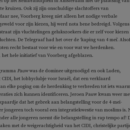
l op het Rembrandtplein in Amsterdam met de plaatsing van
te kruizen. Ook zij zijn onschuldige slachtoffers van
aar nee, Voorberg kreeg niet alleen het nodige verbale
 geweld voor zijn kiezen, hij werd nota bene bedreigd. Volgens
raat zijn vluchtelingen gelukszoekers die er zelf voor kiezen 
luchten. De Telegraaf had het over de ‘kaping van 4 mei’. Alsof
oten recht bestaat voor wie en voor wat we herdenken.
 het hele initiatief van Voorberg afgeblazen.
rogramma
Pauw
was de dominee uitgenodigd en ook Luden,
t CIDI, het lobbyclubje voor Israël, dat een verklaard
van elke poging om de herdenking te verbreden tot iets waar
eraties zich kunnen identificeren. Jeroen Pauw kwam weer me
kpaardje dat het gebrek aan belangstelling voor de 4-mei-
 jongeren toch vooral een integratiekwestie van moslims is. 
er alle jongeren neemt die belangstelling in rap tempo af! 
aken met de weigerachtigheid van het CIDI, christelijke partij