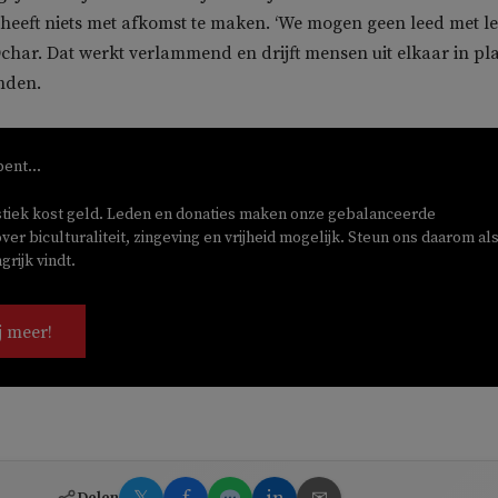
 heeft niets met afkomst te maken. ‘We mogen geen leed met l
 Dchar. Dat werkt verlammend en drijft mensen uit elkaar in pl
nden.
bent...
stiek kost geld. Leden en donaties maken onze gebalanceerde
ver biculturaliteit, zingeving en vrijheid mogelijk. Steun ons daarom als
rijk vindt.
j meer!