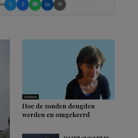
𝕏
f
in
✉
en
Columns
Hoe de zonden deugden
werden en omgekeerd
Het blijft uiteindelijk bij