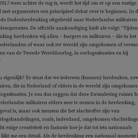
017 weer achter de rug is, wordt het tijd om er op een rustige
 met argumenten een principieel debat over te beginnen. In 
s de Dodenherdenking uitgebreid naar Nederlandse militairen 
soperaties. De officiële aankondiging luidt als volgt: “Tijden
king herdenken wij allen – burgers en militairen – die in het
Nederlanden of waar ook ter wereld zijn omgekomen of verm
ken van de Tweede Wereldoorlog, in oorlogssituaties en bij
”
u eigenlijk? Er staat dat we iedereen (kunnen) herdenken, zo
tairen, die in Nederland of elders in de wereld zijn omgekome
ogssituaties. Je zou dus zeggen dat deze formulering ruimte b
ederlandse militairen elders mee te nemen in de herdenking,
 geval is, maar ook mensen die het slachtoffer zijn van
logshandelingen, zoals, inderdaad, omgekomen vluchteling
ht enige creativiteit en fantasie hoe je dat tot iets nationaals
lijkt me een detail. Als de herdenking een nationaal moment i