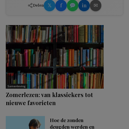
𝕏
f
in
✉
Delen
Samenleving
Zomerlezen: van klassiekers tot
nieuwe favorieten
Hoe de zonden
deugden werden en