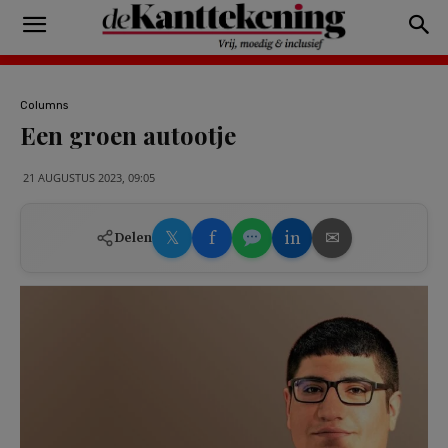
Columns
Een groen autootje
21 AUGUSTUS 2023, 09:05
𝕏
f
in
✉
Delen