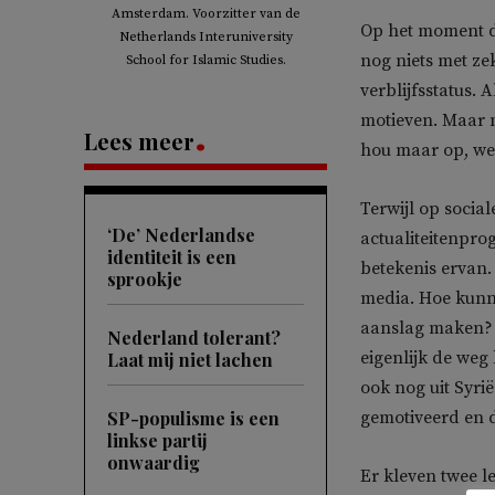
Amsterdam. Voorzitter van de
Op het moment da
Netherlands Interuniversity
nog niets met ze
School for Islamic Studies.
verblijfsstatus. 
motieven. Maar ni
Lees meer
hou maar op, we 
Terwijl op socia
‘De’ Nederlandse
actualiteitenpro
identiteit is een
betekenis ervan.
sprookje
media. Hoe kunne
aanslag maken? Is
Nederland tolerant?
eigenlijk de weg
Laat mij niet lachen
ook nog uit Syrië
SP-populisme is een
gemotiveerd en du
linkse partij
onwaardig
Er kleven twee 