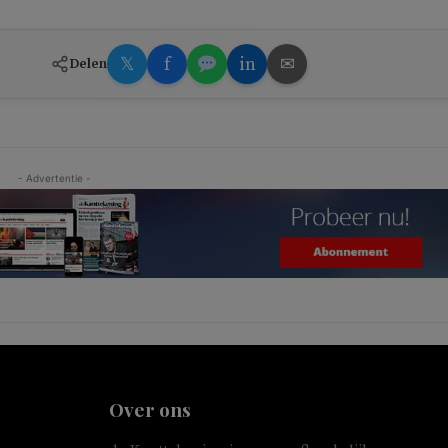
𝕏
f
in
✉
Delen
- Advertentie -
Over ons