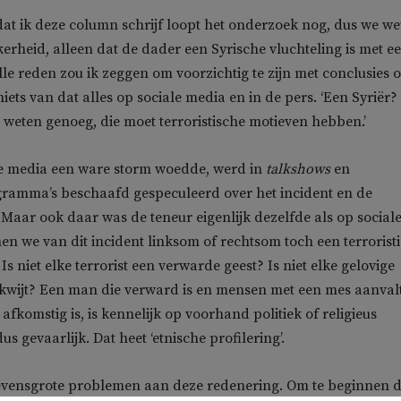
t ik deze column schrijf loopt het onderzoek nog, dus we we
kerheid, alleen dat de dader een Syrische vluchteling is met e
Alle reden zou ik zeggen om voorzichtig te zijn met conclusies 
ets van dat alles op sociale media en in de pers. ‘Een Syriër?
weten genoeg, die moet terroristische motieven hebben.’
le media een ware storm woedde, werd in
talkshows
en
gramma’s beschaafd gespeculeerd over het incident en de
 Maar ook daar was de teneur eigenlijk dezelfde als op social
n we van dit incident linksom of rechtsom toch een terrorist
 niet elke terrorist een verwarde geest? Is niet elke gelovige
 kwijt? Een man die verward is en mensen met een mes aanvalt
 afkomstig is, is kennelijk op voorhand politiek of religieus
s gevaarlijk. Dat heet ‘etnische profilering’.
levensgrote problemen aan deze redenering. Om te beginnen 