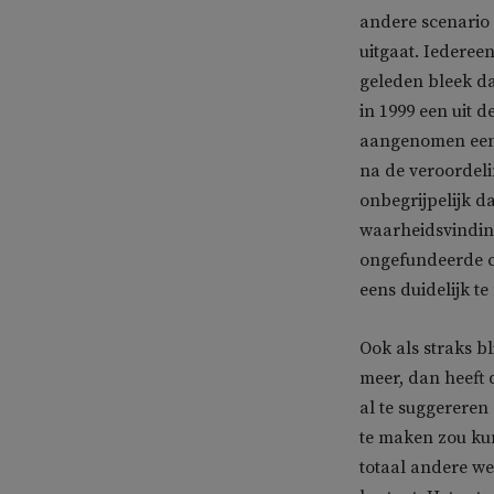
andere scenario 
uitgaat. Iederee
geleden bleek d
in 1999 een uit d
aangenomen een 
na de veroordeli
onbegrijpelijk d
waarheidsvindin
ongefundeerde c
eens duidelijk t
Ook als straks b
meer, dan heeft 
al te suggereren 
te maken zou kun
totaal andere we