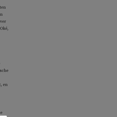
ten
en
over
 Oké,
e
ische
, en
de