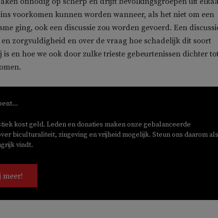
 zaken onnodig op scherp en drijft bevolkingsgroepen uit elkaa
szins voorkomen kunnen worden wanneer, als het niet om een
sme ging, ook een discussie zou worden gevoerd. Een discussi
e en zorgvuldigheid en over de vraag hoe schadelijk dit soort
is en hoe we ook door zulke trieste gebeurtenissen dichter to
komen.
bent...
stiek kost geld. Leden en donaties maken onze gebalanceerde
ver biculturaliteit, zingeving en vrijheid mogelijk. Steun ons daarom als
rijk vindt.
j meer!