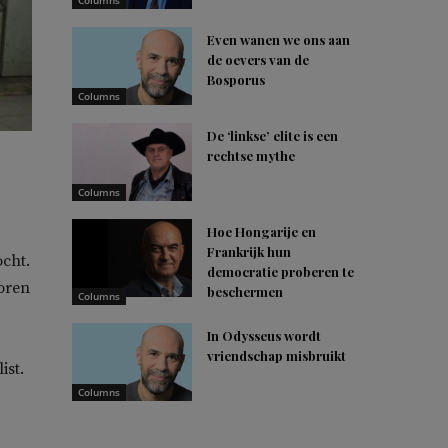
Columns
Even wanen we ons aan
de oevers van de
Bosporus
Columns
De ‘linkse’ elite is een
rechtse mythe
Columns
Hoe Hongarije en
Frankrijk hun
ocht.
democratie proberen te
oren
beschermen
Columns
In Odysseus wordt
vriendschap misbruikt
ist.
Columns