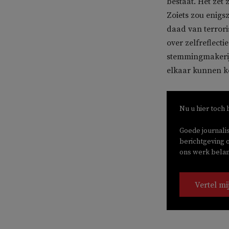
bestaat. Het zet
Zoiets zou enig
daad van terrori
over zelfreflecti
stemmingmakerij 
elkaar kunnen 
Nu u hier toch 
Goede journali
berichtgeving o
ons werk belang
Vertel mi