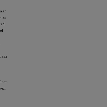
jaar
stra
erd
el
m
 maar
lleen
even