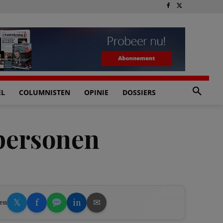
EL
COLUMNISTEN
OPINIE
DOSSIERS
 personen
𝕏
f
in
✉
en