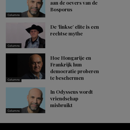
aan de oevers van de
Bosporus
Columns
De ‘linkse’ elite is een
rechtse mythe
Columns
Hoe Hongarije en
Frankrijk hun
democratie proberen
te beschermen
Columns
In Odysseus wordt
vriendschap
misbruikt
Columns