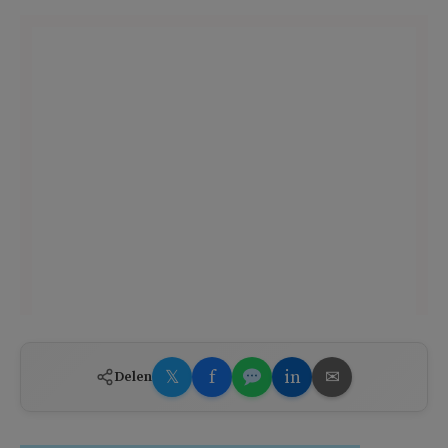
𝕏
f
in
✉
Delen