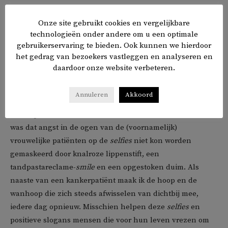
ziekte te heftig wordt en je het niet meer aankunt? Als
deze patiënten echt zo eerlijk wilden zijn over hun
Onze site gebruikt cookies en vergelijkbare
technologieën onder andere om u een optimale
kwetsbaarheden, waarom postten ze dan geen foto’s van
gebruikerservaring te bieden. Ook kunnen we hierdoor
emmers vol kots, benauwdheidsaanvallen en aderen die
het gedrag van bezoekers vastleggen en analyseren en
zo gebutst waren van alle prikken dat er geen infuus meer
daardoor onze website verbeteren.
kon worden ingebracht?
Annuleren
Akkoord
Later begreep ik dat dergelijke foto’s en de bijbehorende
hashtags
worden gebruikt als bezweringen. Wat me opviel
was dat angst in de ogen van de (voornamelijk)
vrouwelijke patiënten op de
selfies
niet kon worden
gemaskeerd door knalroze lippenstift, een
tandpastareclame-
smile
en een opgestoken duim. Als
naaste van een kankerpatiënt maak ik de hoop en de
wanhoop die zich steeds afwisselen van dichtbij mee,
iedere dag opnieuw. Misschien helpen deze
selfies
en
positieve slogans mensen die voor hun leven vrezen om