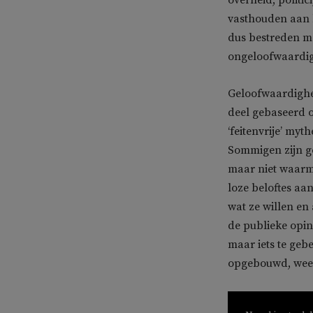
overheid, politic
vasthouden aan he
dus bestreden mo
ongeloofwaardig 
Geloofwaardighei
deel gebaseerd o
‘feitenvrije’ myt
Sommigen zijn ge
maar niet waarm
loze beloftes a
wat ze willen en
de publieke opin
maar iets te geb
opgebouwd, weer 