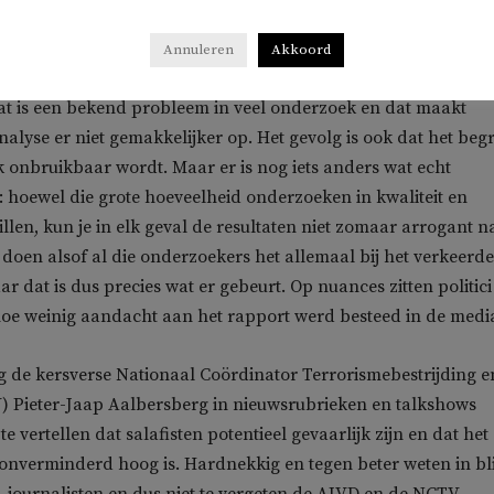
ver hoe dat begrip door anderen wordt gehanteerd. Salafisme
grip en het problematische daarvan is dat onderzoekers de
Annuleren
Akkoord
otaal verschillende verschijnselen allemaal met datzelfde be
at is een bekend probleem in veel onderzoek en dat maakt
nalyse er niet gemakkelijker op. Het gevolg is ook dat het beg
k onbruikbaar wordt. Maar er is nog iets anders wat echt
: hoewel die grote hoeveelheid onderzoeken in kwaliteit en
llen, kun je in elk geval de resultaten niet zomaar arrogant n
 doen alsof al die onderzoekers het allemaal bij het verkeerde
 dat is dus precies wat er gebeurt. Op nuances zitten politici
hoe weinig aandacht aan het rapport werd besteed in de medi
 de kersverse Nationaal Coördinator Terrorismebestrijding e
) Pieter-Jaap Aalbersberg in nieuwsrubrieken en talkshows
 vertellen dat salafisten potentieel gevaarlijk zijn en dat het
onverminderd hoog is. Hardnekkig en tegen beter weten in bl