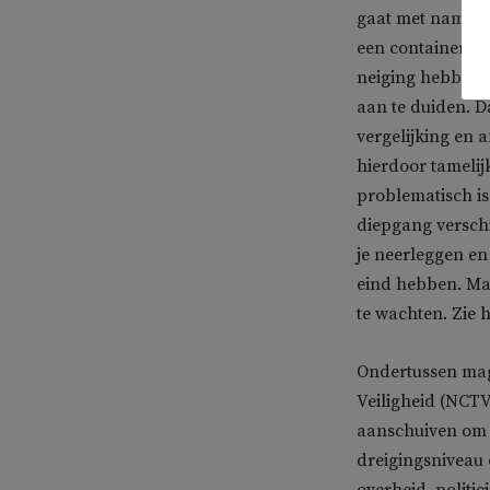
gaat met name o
een containerbe
neiging hebben t
aan te duiden. D
vergelijking en a
hierdoor tamelij
problematisch is
diepgang verschi
je neerleggen en
eind hebben. Maar
te wachten. Zie 
Ondertussen mag
Veiligheid (NCTV
aanschuiven om te
dreigingsniveau 