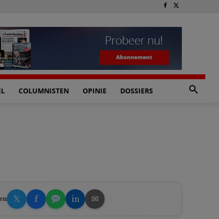
EL
COLUMNISTEN
OPINIE
DOSSIERS
𝕏
f
in
✉
en