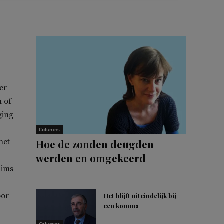
er
n of
ging
Columns
het
Hoe de zonden deugden
werden en omgekeerd
lims
oor
Het blijft uiteindelijk bij
een komma