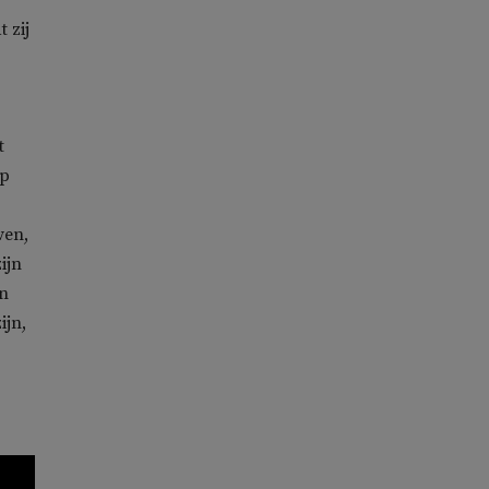
 zij
t
op
ven,
ijn
en
ijn,