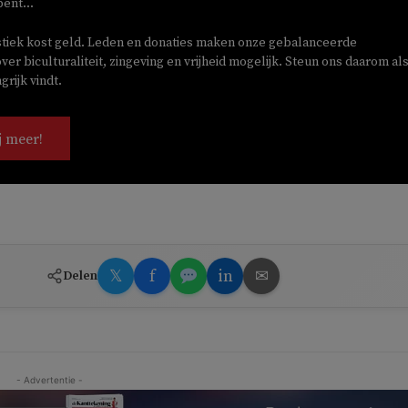
bent...
stiek kost geld. Leden en donaties maken onze gebalanceerde
ver biculturaliteit, zingeving en vrijheid mogelijk. Steun ons daarom als
rijk vindt.
j meer!
𝕏
f
in
✉
Delen
- Advertentie -