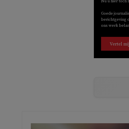
Nu u hier toch 
Goede journali
berichtgeving o
ons werk belang
Vertel mi