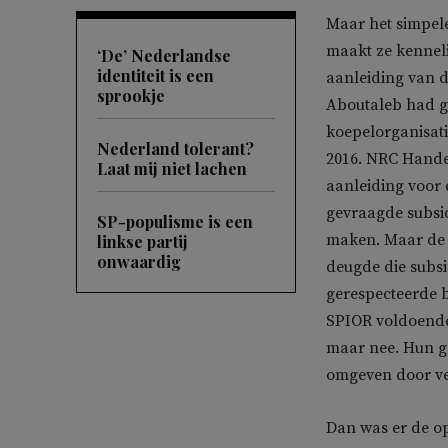
Maar het simpele
maakt ze kenneli
‘De’ Nederlandse
identiteit is een
aanleiding van 
sprookje
Aboutaleb had ge
koepelorganisat
Nederland tolerant?
2016. NRC Hande
Laat mij niet lachen
aanleiding voor 
gevraagde subsi
SP-populisme is een
maken. Maar de 
linkse partij
onwaardig
deugde die subsi
gerespecteerde 
SPIOR voldoende 
maar nee. Hun g
omgeven door v
Dan was er de op