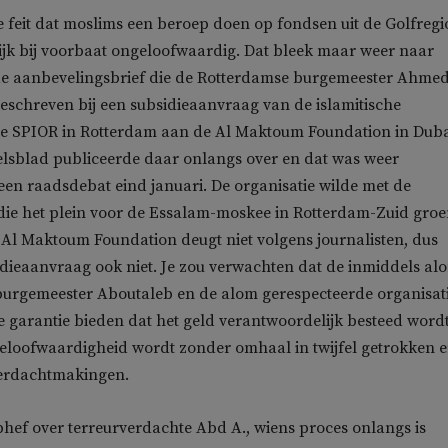
 feit dat moslims een beroep doen op fondsen uit de Golfregi
jk bij voorbaat ongeloofwaardig. Dat bleek maar weer naar
de aanbevelingsbrief die de Rotterdamse burgemeester Ahme
schreven bij een subsidieaanvraag van de islamitische
ie SPIOR in Rotterdam aan de Al Maktoum Foundation in Duba
lsblad publiceerde daar onlangs over en dat was weer
een raadsdebat eind januari. De organisatie wilde met de
die het plein voor de Essalam-moskee in Rotterdam-Zuid groe
Al Maktoum Foundation deugt niet volgens journalisten, dus
dieaanvraag ook niet. Je zou verwachten dat de inmiddels al
burgemeester Aboutaleb en de alom gerespecteerde organisat
garantie bieden dat het geld verantwoordelijk besteed wordt
eloofwaardigheid wordt zonder omhaal in twijfel getrokken 
erdachtmakingen.
hef over terreurverdachte Abd A., wiens proces onlangs is