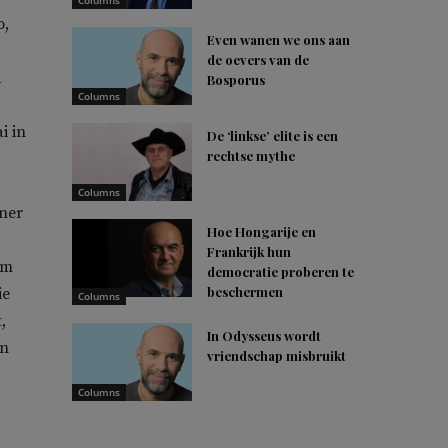
Columns
o,
Even wanen we ons aan
de oevers van de
d
Bosporus
Columns
i in
De ‘linkse’ elite is een
rechtse mythe
Columns
ner
Hoe Hongarije en
Frankrijk hun
om
democratie proberen te
beschermen
ie
Columns
,
In Odysseus wordt
en
vriendschap misbruikt
Columns