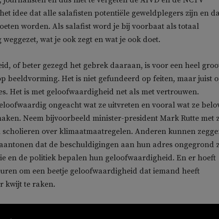
i, journalisten en dus niet te vergeten de AIVD en de NCTV
t idee dat alle salafisten potentiële geweldplegers zijn en dat
eten worden. Als salafist word je bij voorbaat als totaal
weggezet, wat je ook zegt en wat je ook doet.
d, of beter gezegd het gebrek daaraan, is voor een heel groo
p beeldvorming. Het is niet gefundeerd op feiten, maar juist 
hes. Het is met geloofwaardigheid net als met vertrouwen.
loofwaardig ongeacht wat ze uitvreten en vooral wat ze belo
aken. Neem bijvoorbeeld minister-president Mark Rutte met z
an scholieren over klimaatmaatregelen. Anderen kunnen zegg
 aantonen dat de beschuldigingen aan hun adres ongegrond z
ie en de politiek bepalen hun geloofwaardigheid. En er hoeft
euren om een beetje geloofwaardigheid dat iemand heeft
kwijt te raken.